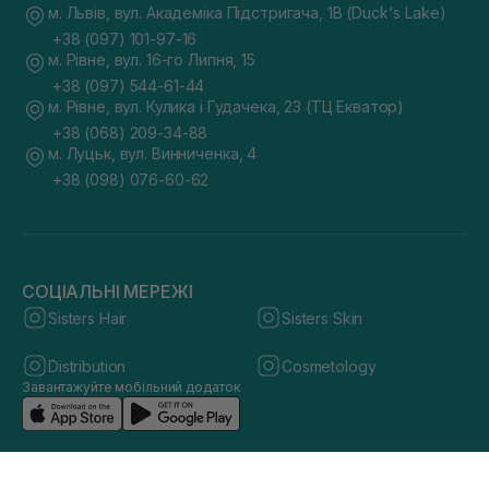
м. Львів, вул. Академіка Підстригача, 1В (Duck's Lake)
+38 (097) 101-97-16
м. Рівне, вул. 16-го Липня, 15
+38 (097) 544-61-44
м. Рівне, вул. Кулика і Гудачека, 23 (ТЦ Екватор)
+38 (068) 209-34-88
м. Луцьк, вул. Винниченка, 4
+38 (098) 076-60-62
СОЦІАЛЬНІ МЕРЕЖІ
Sisters Hair
Sisters Skin
Distribution
Cosmetology
Завантажуйте мобільний додаток