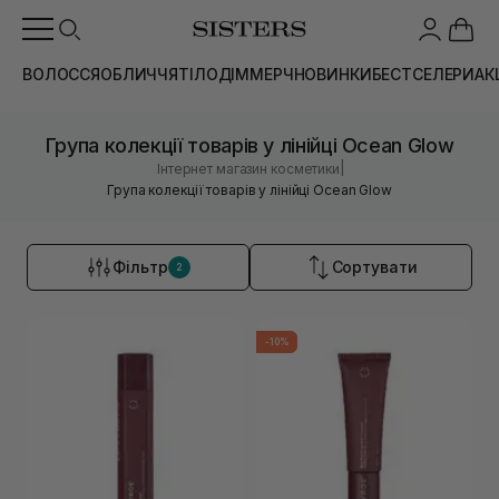
ВОЛОССЯ
ОБЛИЧЧЯ
ТІЛО
ДІМ
МЕРЧ
НОВИНКИ
БЕСТСЕЛЕРИ
АК
Група колекції товарів у лінійці Ocean Glow
|
Інтернет магазин косметики
Група колекції товарів у лінійці Ocean Glow
Фільтр
Сортувати
2
-10%