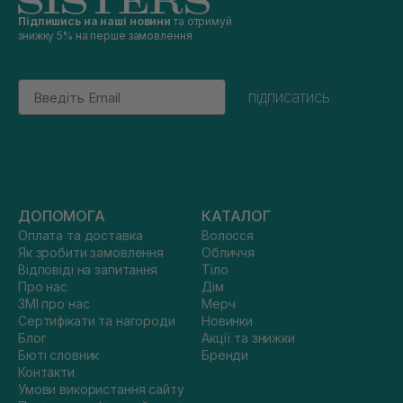
Підпишись на наші новини
та отримуй
знижку 5% на перше замовлення
Email
підписатись
ДОПОМОГА
КАТАЛОГ
Оплата та доставка
Волосся
Як зробити замовлення
Обличчя
Відповіді на запитання
Тіло
Про нас
Дім
ЗМІ про нас
Мерч
Сертифікати та нагороди
Новинки
Блог
Акції та знижки
Бюті словник
Бренди
Контакти
Умови використання сайту