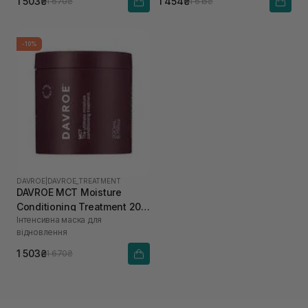
1 503₴
1 454₴
1 670₴
1 615₴
-10%
DAVROE
|
DAVROE_TREATMENT
DAVROE MСT Moisture
Conditioning Treatment 200
Інтенсивна маска для
мл
відновлення
1 503₴
1 670₴