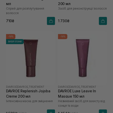
мл
200 мл
Спрей для розплутування
Засіб для реконструкції волосся
волосся
710₴
1 730₴
-10%
-10%
ВИБІР ІЛОНИ
DAVROE
|
DAVROE_TREATMENT
DAVROE
|
DAVROE_TREATMENT
DAVROE Replenish Jojoba
DAVROE Luxe Leave In
Creme 200 мл
Masque 150 мл
Інтенсивна маска для зміцнення
Незмивний засіб для захисту від
сонця та води