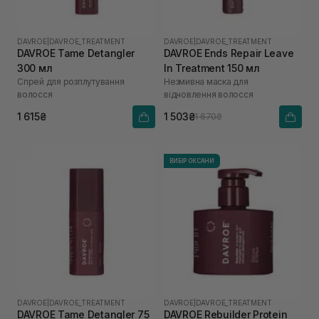
DAVROE
|
DAVROE_TREATMENT
DAVROE
|
DAVROE_TREATMENT
DAVROE Tame Detangler
DAVROE Ends Repair Leave
300 мл
In Treatment 150 мл
Спрей для розплутування
Незмивна маска для
волосся
відновлення волосся
1 615₴
1 503₴
1 670₴
ВИБІР ОКСАНИ
DAVROE
|
DAVROE_TREATMENT
DAVROE
|
DAVROE_TREATMENT
DAVROE Tame Detangler 75
DAVROE Rebuilder Protein