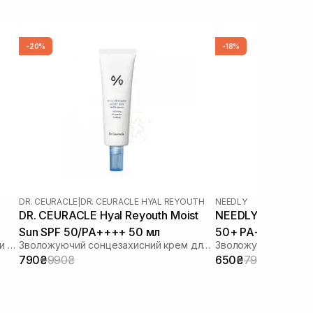
-20%
-18%
DR. CEURACLE
|
DR. CEURACLE HYAL REYOUTH
NEEDLY
DR. CEURACLE Hyal Reyouth Moist
NEEDLY Vegan Mild
Sun SPF 50/PA++++ 50 мл
50+ PA++++ 50 м
Сонцезахисний лосьйон з ліпосомами на стабільних фільтрах
Зволожуючий сонцезахисний крем для обличчя з гіалуроновою кислотою
790₴
990₴
650₴
790₴