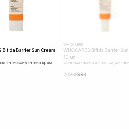
WHOCARES
ifida Barrier Sun Cream
WHOCARES Bifida Barrier Su
10 мл
ий антиоксидантний крем
Сонцезахисний антиоксидантни
209₴
299₴