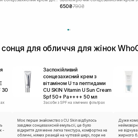
650₴
790₴
д сонця для обличчя для жінок Who
я
Заспокійливий
сонцезахисний крем з
E
вітаміном U та пептидами
F 30
CU SKIN Vitamin U Sun Cream
Spf 50+ Pa++++ 50 мл
рах
Засоби з SPF на хімічних фільтрах
Моє перше знайомство з CU Skin відбулось
Дуже комф
ть
завдяки сонцезахисній емульсії, це було
неймовірно
к -
відкриття для мене легка текстура, комфортна на
не відчува
обличчі, ніяких реакцій на чуттєвій шкірі, пори не
жирного бл