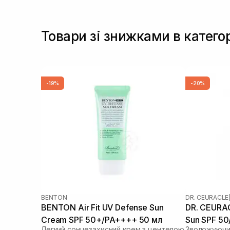
Товари зі знижками в категор
-19%
-20%
BENTON
DR. CEURACLE
BENTON Air Fit UV Defense Sun
DR. CEURAC
Cream SPF 50+/PA++++ 50 мл
Sun SPF 5
Легкий сонцезахисний крем з центелою