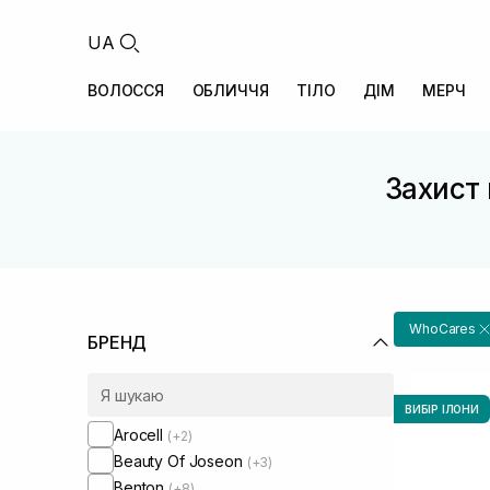
UA
ВОЛОССЯ
ОБЛИЧЧЯ
ТІЛО
ДІМ
МЕРЧ
Захист 
WhoCares
БРЕНД
ВИБІР ІЛОНИ
Arocell
(+2)
Beauty Of Joseon
(+3)
Benton
(+8)