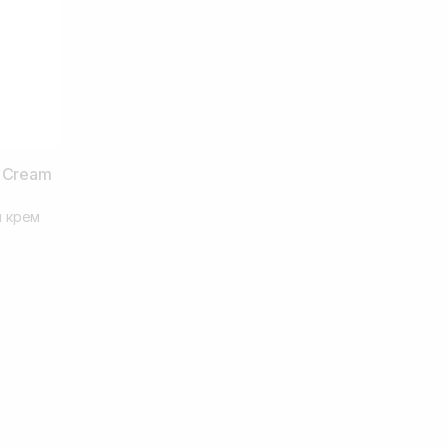
n Cream
й крем