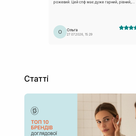
рожевий. Цей спф має дуже гарний, рівний,
напівпрозорий тон, чому я дуже рада! Не ду
люблю на щодень тональні. Не важкий, не
жирнить, не липкий. Просто ідеальний! Буду
купувати ще❤️
Ольга
О
27.07.2026, 15:29
Статті