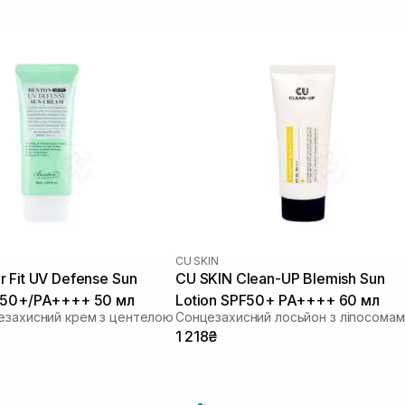
CU SKIN
 Fit UV Defense Sun
CU SKIN Clean-UP Blemish Sun
 50+/PA++++ 50 мл
Lotion SPF50+ PA++++ 60 мл
езахисний крем з центелою
1 218₴