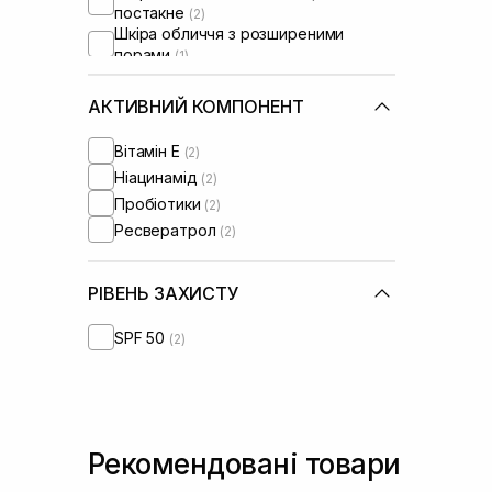
постакне
(2)
Шкіра обличчя з розширеними
порами
(1)
Шкіра обличчя з порушеним
барʼєром
(2)
АКТИВНИЙ КОМПОНЕНТ
Шкіра обличчя з порушеним
мікробіомом
(2)
Вітамін Е
(2)
Ніацинамід
(2)
Пробіотики
(2)
Ресвератрол
(2)
РІВЕНЬ ЗАХИСТУ
SPF 50
(2)
Рекомендовані товари