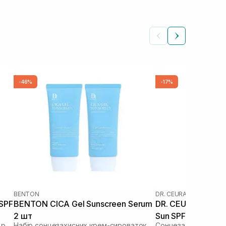
-46%
-17%
BENTON
DR. CEURACLE
|
DR. CEU
 SPF
BENTON CICA Gel Sunscreen Serum
DR. CEURACLE Cic
2 шт
Sun SPF 50+ PA++
Зволожуючий сонцезахисний крем з рослинним скваланом
Набір сонцезахисних крем-сироваток
Сонцезахисний вега