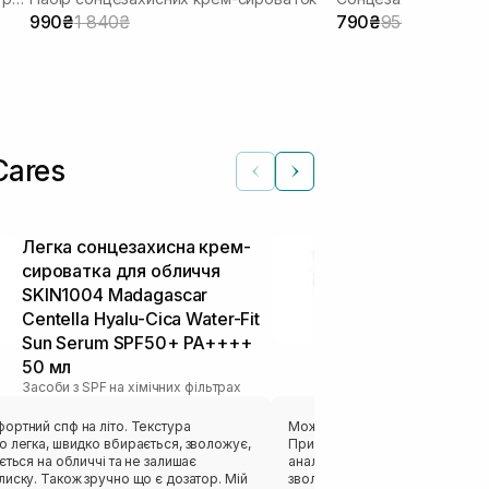
шкіри 50 мл
990₴
1 840₴
790₴
950₴
Cares
Легка сонцезахисна крем-
Легкий сонц
сироватка для обличчя
TRANSPARE
SKIN1004 Madagascar
Lightweight 
Centella Hyalu-Cica Water-Fit
50+ 100 мл
Засоби з SPF на 
Sun Serum SPF50+ PA++++
50 мл
Засоби з SPF на хімічних фільтрах
ортний спф на літо. Текстура
Можу співати оди кохання цьо
 легка, швидко вбирається, зволожує,
Приємна молочкова текстура (
ється на обличчі та не залишає
аналогом Needly), надає шкірі
иску. Також зручно що є дозатор. Мій
зволоження,потім макіяж лягає