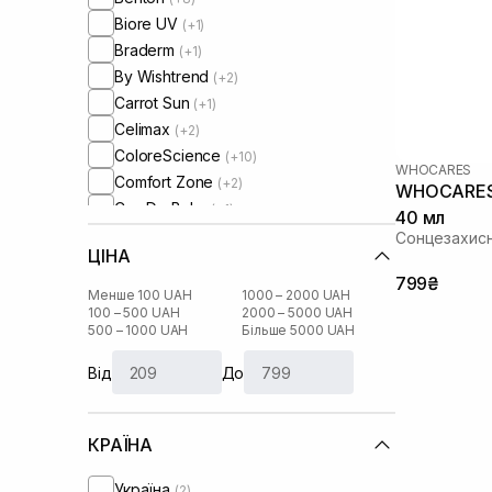
Biore UV
(+1)
Braderm
(+1)
By Wishtrend
(+2)
Carrot Sun
(+1)
Celimax
(+2)
ColoreScience
(+10)
WHOCARES
Comfort Zone
(+2)
WHOCARES B
Cos De Baha
(+1)
40 мл
Cosmedix
(+1)
Сонцезахисн
ЦІНА
Cu Skin
(+6)
799₴
Dear, Klairs
(+6)
Менше 100 UAH
1000 – 2000 UAH
Derma-B
100 – 500 UAH
2000 – 5000 UAH
(+1)
500 – 1000 UAH
Більше 5000 UAH
Dr. Althea
(+2)
Dr. Ceuracle
(+9)
Від
До
HydroPeptide
(+4)
I'm From
(+3)
КРАЇНА
IS Clinical
(+2)
Instytutum
(+2)
Україна
(2)