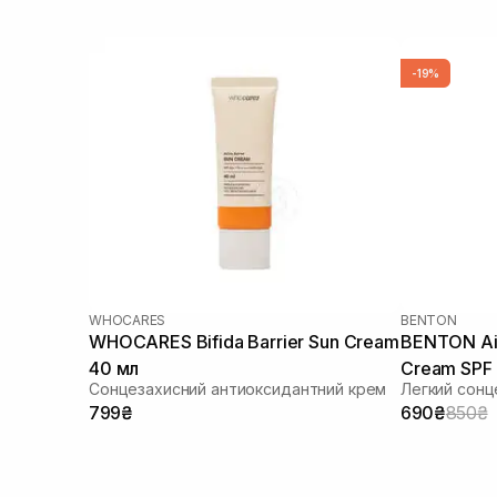
-19%
WHOCARES
BENTON
WHOCARES Bifida Barrier Sun Cream
BENTON Air
40 мл
Cream SPF
Сонцезахисний антиоксидантний крем
Легкий сонц
799₴
690₴
850₴