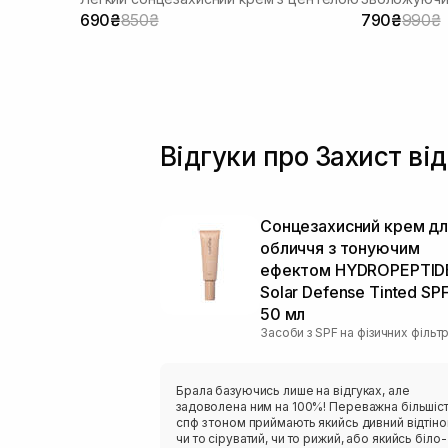
690₴
850₴
790₴
990₴
Відгуки про Захист ві
Сонцезахисний крем дл
обличчя з тонуючим
ефектом HYDROPEPTID
Solar Defense Tinted SP
50 мл
Засоби з SPF на фізичних фільт
Брала базуючись лише на відгуках, але
задоволена ним на 100%! Переважна більшіс
спф з тоном приймають якийсь дивний відтіно
чи то сіруватий, чи то рижий, або якийсь біло-