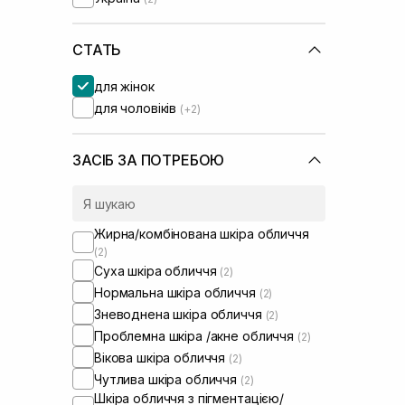
Isehan
(+1)
Medik8
(+1)
Needly
СТАТЬ
(+3)
OMI
(+1)
для жінок
Purito
(+2)
для чоловіків
(+2)
Question and Answer
(+1)
Rejuran
(+2)
Round Lab
(+4)
ЗАСІБ ЗА ПОТРЕБОЮ
Skin1004
(+4)
Sorted Skin
(+2)
Transparent-Lab
(+3)
Жирна/комбінована шкіра обличчя
UIQ
(+1)
(2)
Usolab
(+1)
Суха шкіра обличчя
(2)
WhoCares
Нормальна шкіра обличчя
(2)
Зневоднена шкіра обличчя
(2)
Проблемна шкіра /акне обличчя
(2)
Вікова шкіра обличчя
(2)
Чутлива шкіра обличчя
(2)
Шкіра обличчя з пігментацією/