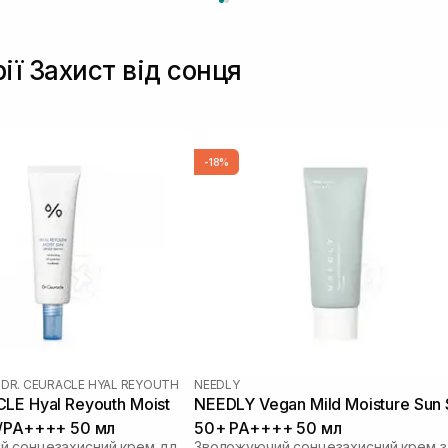
ії Захист від сонця
-18%
|
DR. CEURACLE HYAL REYOUTH
NEEDLY
LE Hyal Reyouth Moist
NEEDLY Vegan Mild Moisture Sun
0/PA++++ 50 мл
50+ PA++++ 50 мл
Зволожуючий сонцезахисний крем для обличчя з гіалуроновою кислотою