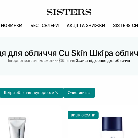
НОВИНКИ
БЕСТСЕЛЕРИ
АКЦІЇ ТА ЗНИЖКИ
SISTERS CH
ця для обличчя Cu Skin Шкіра обли
|
|
Інтернет магазин косметики
Обличчя
Захист від сонця для обличчя
Шкіра обличчя з куперозом
Очистити всі
ВИБІР ОКСАНИ