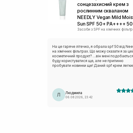
сонцезахисний крем з
рослинним скваланом
NEEDLY Vegan Mild Mois
Sun SPF 50+ PA++++ 50
Засоби з SPF на хімічних фільт
На це гаряче літечко, я обрала spf 50 від Nee
на хімічних фільтрах. Що можу сказати я за це
косметичний продукт? …він мені подобається
буду користуватися ще, але не припиню
пробувати новинки ще! Даний spf крем легки
текстурі, швидко вибирається в шкіру обличчя
не відчувається липкість чи важкість по тексту
Ціна доступна, обʼєм оптимальний. Запах не
специфічний, звичайний, висипів не викликав.
Додаткову пігментацію на обличчі не помітил
Людмила
Тому вважаю, що косметичний продукт варт
Л
06.08.2026, 23:42
уваги однозначно.