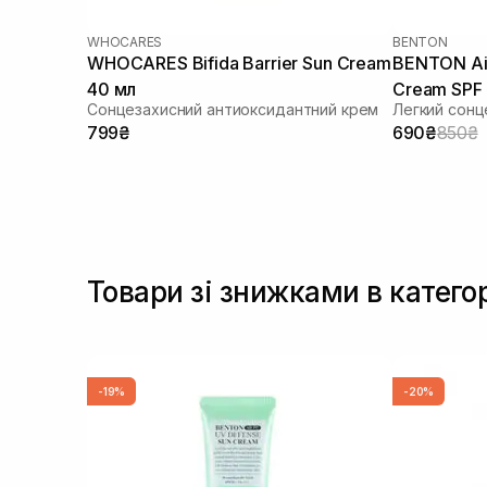
WHOCARES
BENTON
WHOCARES Bifida Barrier Sun Cream
BENTON Air
40 мл
Cream SPF
Сонцезахисний антиоксидантний крем
Легкий сонц
799₴
690₴
850₴
Товари зі знижками в категор
-19%
-20%