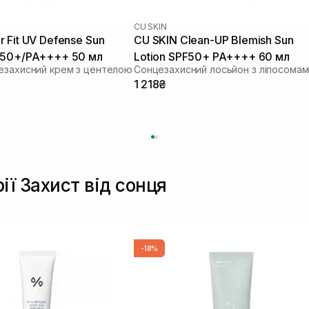
CU SKIN
 Fit UV Defense Sun
CU SKIN Clean-UP Blemish Sun
 50+/PA++++ 50 мл
Lotion SPF50+ PA++++ 60 мл
езахисний крем з центелою
1 218₴
ії Захист від сонця
-18%