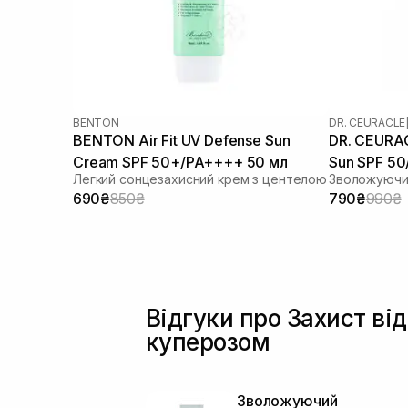
BENTON
DR. CEURACLE
BENTON Air Fit UV Defense Sun
DR. CEURAC
Cream SPF 50+/PA++++ 50 мл
Sun SPF 5
Легкий сонцезахисний крем з центелою
690₴
850₴
790₴
990₴
Відгуки про Захист ві
куперозом
Зволожуючий