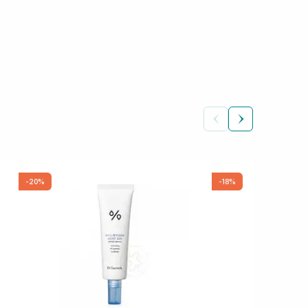
-20%
-18%