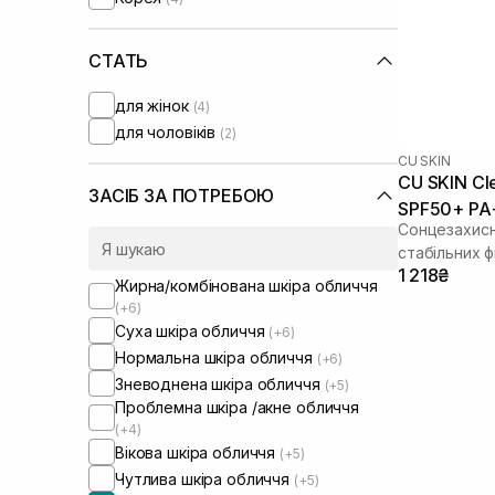
СТАТЬ
для жінок
(4)
для чоловіків
(2)
CU SKIN
CU SKIN Cl
ЗАСІБ ЗА ПОТРЕБОЮ
SPF50+ PA
Сонцезахисн
стабільних ф
1 218₴
Жирна/комбінована шкіра обличчя
(+6)
Суха шкіра обличчя
(+6)
Нормальна шкіра обличчя
(+6)
Зневоднена шкіра обличчя
(+5)
Проблемна шкіра /акне обличчя
(+4)
Вікова шкіра обличчя
(+5)
Чутлива шкіра обличчя
(+5)