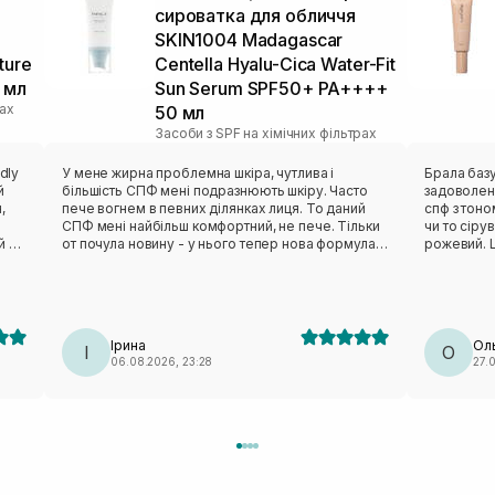
сироватка для обличчя
SKIN1004 Madagascar
ture
Centella Hyalu-Cica Water-Fit
 мл
Sun Serum SPF50+ PA++++
рах
50 мл
Засоби з SPF на хімічних фільтрах
dly
У мене жирна проблемна шкіра, чутлива і
Брала базу
й
більшість СПФ мені подразнюють шкіру. Часто
задоволен
,
пече вогнем в певних ділянках лиця. То даний
спф з тоно
СПФ мені найбільш комфортний, не пече. Тільки
чи то сіру
й по
от почула новину - у нього тепер нова формула,
рожевий. Ц
 і
більш «важкий» склад/текстура і жирній шкірі став
напівпрозо
рі.
забивати пори.
люблю на 
жирнить, н
купувати 
а.
Ірина
Ол
ий
І
О
06.08.2026, 23:28
27.