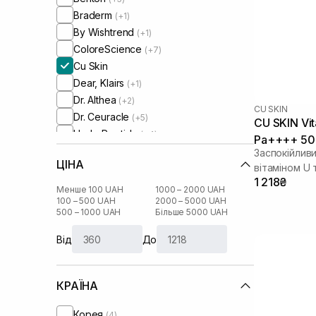
Braderm
(+1)
By Wishtrend
(+1)
ColoreScience
(+7)
Cu Skin
Dear, Klairs
(+1)
Dr. Althea
(+2)
CU SKIN
Dr. Ceuracle
(+5)
CU SKIN Vi
HydroPeptide
(+4)
Pa++++ 50
I'm From
(+3)
Заспокійлив
ЦІНА
Instytutum
вітаміном U
(+2)
1 218₴
Isehan
(+1)
Менше 100 UAH
1000 – 2000 UAH
Medik8
100 – 500 UAH
2000 – 5000 UAH
(+1)
500 – 1000 UAH
Більше 5000 UAH
Needly
(+2)
Purito
(+2)
Від
До
Round Lab
(+4)
Skin1004
(+4)
КРАЇНА
Sorted Skin
(+2)
Transparent-Lab
(+3)
Корея
(4)