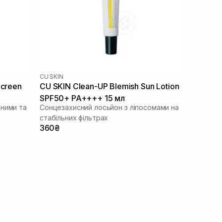
CU SKIN
Screen
CU SKIN Clean-UP Blemish Sun Lotion
SPF50+ PA++++ 15 мл
ьними та
Сонцезахисний лосьйон з ліпосомами на
стабільних фільтрах
360₴