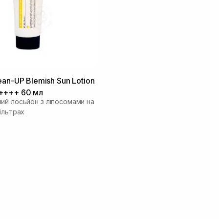
ean-UP Blemish Sun Lotion
++++ 60 мл
ий лосьйон з ліпосомами на
ільтрах