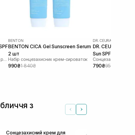
BENTON
DR. CEURACLE
|
DR. CEU
 SPF
BENTON CICA Gel Sunscreen Serum
DR. CEURACLE Cic
2 шт
Sun SPF 50+ PA++
Зволожуючий сонцезахисний крем з рослинним скваланом
Набір сонцезахисних крем-сироваток
Сонцезахисний вега
шкіри 50 мл
990₴
1 840₴
790₴
950₴
обличчя з
Сонцезахисний крем для
Заспокійлив