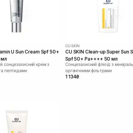
CU SKIN
tamin U Sun Cream Spf 50+
CU SKIN Clean-up Super Sun 
 мл
Spf 50+ Pa++++ 50 мл
ий сонцезахисний крем з
Сонцезахисний флюїд з мінерал
 та пептидами
органічними фільтрами
1 134₴