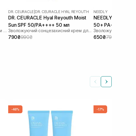
DR. CEURACLE
|
DR. CEURACLE HYAL REYOUTH
NEEDLY
DR. CEURACLE Hyal Reyouth Moist
NEEDLY Vegan Mild
Sun SPF 50/PA++++ 50 мл
50+ PA++++ 50 м
Сонцезахисний лосьйон з ліпосомами на стабільних фільтрах
Зволожуючий сонцезахисний крем для обличчя з гіалуроновою кислотою
790₴
990₴
650₴
790₴
-46%
-17%