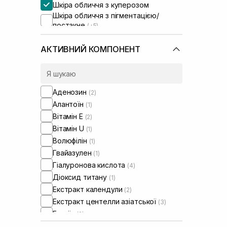
Шкіра обличчя з куперозом
Шкіра обличчя з пігментацією/
постакне
(+5)
Шкіра обличчя з розширеними
порами
(+4)
АКТИВНИЙ КОМПОНЕНТ
Шкіра обличчя з порушеним
барʼєром
(+4)
Шкіра обличчя з порушеним
мікробіомом
(+4)
Аденозин
(2)
Алантоїн
(1)
Вітамін Е
(2)
Вітамін U
(1)
Волюфілін
(1)
Гвайазулен
(1)
Гіалуронова кислота
(4)
Діоксид титану
(1)
Екстракт календули
(2)
Екстракт центелли азіатської
(3)
Ектоїн
(2)
Кокосова олія
(1)