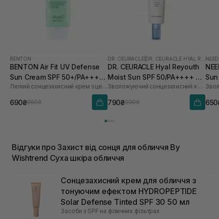
BENTON
DR. CEURACLE
|
DR. CEURACLE HYAL REYOUTH
NEED
BENTON Air Fit UV Defense
DR. CEURACLE Hyal Reyouth
NEE
Sun Cream SPF 50+/PA++++
Moist Sun SPF 50/PA++++ 50
Sun
Легкий сонцезахисний крем з центелою
Зволожуючий сонцезахисний крем для обличчя з гіалуроновою кислотою
50 мл
мл
690₴
790₴
650
850₴
990₴
Відгуки про Захист від сонця для обличчя By
Wishtrend Суха шкіра обличчя
Сонцезахисний крем для обличчя з
тонуючим ефектом HYDROPEPTIDE
Solar Defense Tinted SPF 30 50 мл
Засоби з SPF на фізичних фільтрах