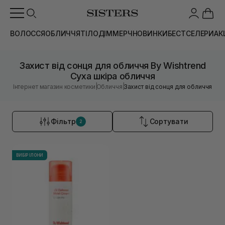
ВОЛОССЯ
ОБЛИЧЧЯ
ТІЛО
ДІМ
МЕРЧ
НОВИНКИ
БЕСТСЕЛЕРИ
АК
Захист від сонця для обличчя By Wishtrend
Суха шкіра обличчя
|
|
Інтернет магазин косметики
Обличчя
Захист від сонця для обличчя
Фільтр
Сортувати
2
ВИБІР ІЛОНИ