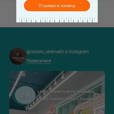
Отримати знижку
@sisters_stelmakh в Instagram
Підписатися