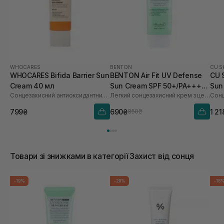
WHOCARES
BENTON
CU S
WHOCARES Bifida Barrier Sun
BENTON Air Fit UV Defense
CU 
Cream 40 мл
Sun Cream SPF 50+/PA++++
Sun
Сонцезахисний антиоксидантний крем
Легкий сонцезахисний крем з центелою
50 мл
60 
799₴
690₴
1 21
850₴
Товари зі знижками в категорії Захист від сонця
-19%
-20%
-18