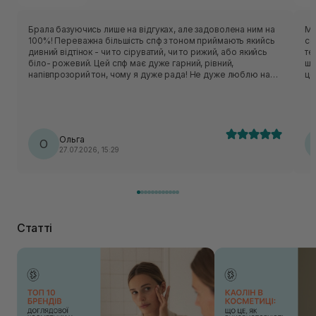
Брала базуючись лише на відгуках, але задоволена ним на
Мо
100%! Переважна більшість спф з тоном приймають якийсь
со
дивний відтінок - чи то сіруватий, чи то рижий, або якийсь
те
біло- рожевий. Цей спф має дуже гарний, рівний,
шк
напівпрозорий тон, чому я дуже рада! Не дуже люблю на
це
щодень тональні. Не важкий, не жирнить, не липкий. Просто
до
ідеальний! Буду купувати ще❤️
шв
аз
за
Ольга
О
27.07.2026, 15:29
Статті