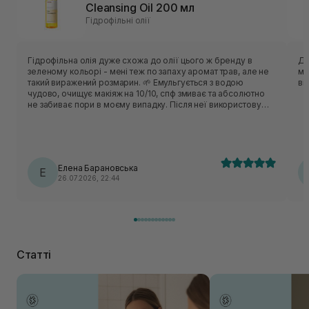
Cleansing Oil 200 мл
Гідрофільні олії
Гідрофільна олія дуже схожа до олії цього ж бренду в
Ду
зеленому кольорі - мені теж по запаху аромат трав, але не
ма
такий виражений розмарин. 🌱 Емульгується з водою
ві
чудово, очищує макіяж на 10/10, спф змиває та абсолютно
не забиває пори в моєму випадку. Після неї використовую
комфортне для себе вмивання. Моїй комбінованій та
чутливій шкіри засіб підійшов добре. Мені подобається, що
в цього продукту дуже зручний дозатор і по текстурі олійка
не є густою та надто жирною. Використання невелике,
розхід економний попри те, що я для очищення
Елена Барановська
використовую 2 натиски дозатора. ❤️‍🔥 Досить непоганий чи
Е
26.07.2026, 22:44
я б навіть сказала вдалий продукт і для себе повторювала
б, але, напевно, все ж таки більше схиляюся до аромату
зеленої версії.
Статті