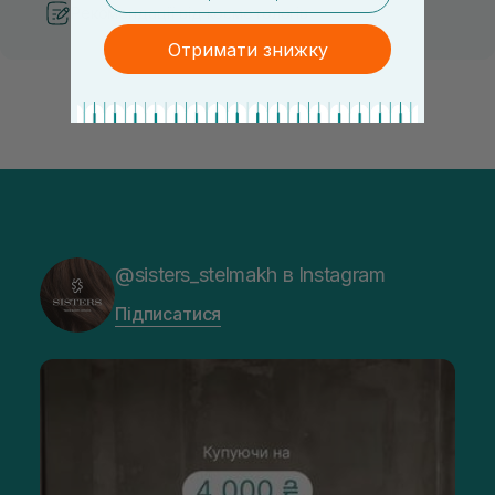
Рекомендації від косметологів
Отримати знижку
@sisters_stelmakh в Instagram
Підписатися