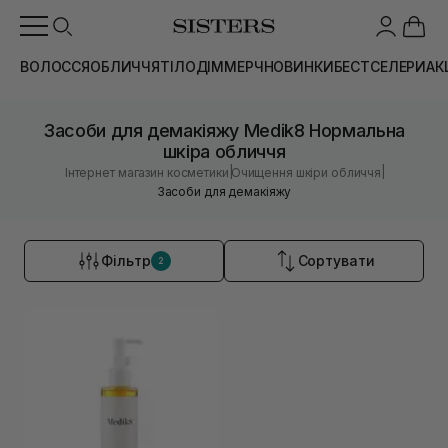
ВОЛОССЯ
ОБЛИЧЧЯ
ТІЛО
ДІМ
МЕРЧ
НОВИНКИ
БЕСТСЕЛЕРИ
АК
Засоби для демакіяжу Medik8 Нормальна
шкіра обличчя
|
|
Інтернет магазин косметики
Очищення шкіри обличчя
Засоби для демакіяжу
Фільтр
Сортувати
2