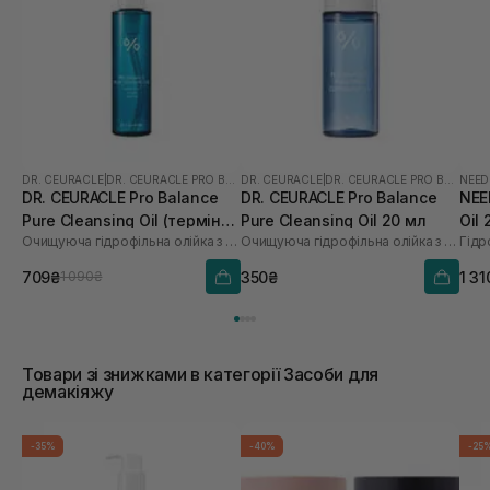
DR. CEURACLE
|
DR. CEURACLE PRO BALANCE
DR. CEURACLE
|
DR. CEURACLE PRO BALANCE
NEED
DR. CEURACLE Pro Balance
DR. CEURACLE Pro Balance
NEE
Pure Cleansing Oil (термін
Pure Cleansing Oil 20 мл
Oil
Очищуюча гідрофільна олійка з пробіотиками
Очищуюча гідрофільна олійка з пробіотиками
до 01.27р.) 155 мл
709₴
350₴
1 31
1 090₴
Товари зі знижками в категорії Засоби для
демакіяжу
-35%
-40%
-25