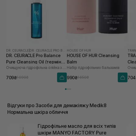
DR. CEURACLE
|
DR. CEURACLE PRO BALANCE
HOUSE OF HUR
TRAN
DR. CEURACLE Pro Balance
HOUSE OF HUR Cleansing
TRA
Pure Cleansing Oil (термін
Balm
Cle
Очищуюча гідрофільна олійка з пробіотиками
Набір гідрофільних бальзамів
до 01.27р.) 155 мл
709₴
990₴
704
1 090₴
1 650₴
Відгуки про Засоби для демакіяжу Medik8
Нормальна шкіра обличчя
Гідрофільне масло для всіх типів
шкіри MANYO FACTORY Pure