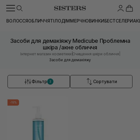
ВОЛОССЯ
ОБЛИЧЧЯ
ТІЛО
ДІМ
МЕРЧ
НОВИНКИ
БЕСТСЕЛЕРИ
АК
Засоби для демакіяжу Medicube Проблемна
шкіра /акне обличчя
|
|
Інтернет магазин косметики
Очищення шкіри обличчя
Засоби для демакіяжу
Фільтр
Сортувати
2
-15%