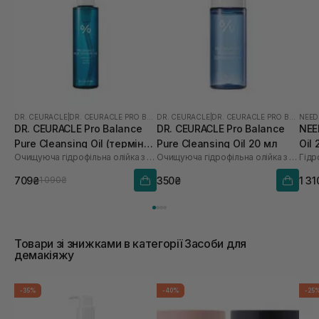
DR. CEURACLE
|
DR. CEURACLE PRO BALANCE
DR. CEURACLE
|
DR. CEURACLE PRO BALANCE
NEED
DR. CEURACLE Pro Balance
DR. CEURACLE Pro Balance
NEE
Pure Cleansing Oil (термін
Pure Cleansing Oil 20 мл
Oil
Очищуюча гідрофільна олійка з пробіотиками
Очищуюча гідрофільна олійка з пробіотиками
до 01.27р.) 155 мл
709₴
350₴
1 31
1 090₴
Товари зі знижками в категорії Засоби для
демакіяжу
-35%
-40%
-25