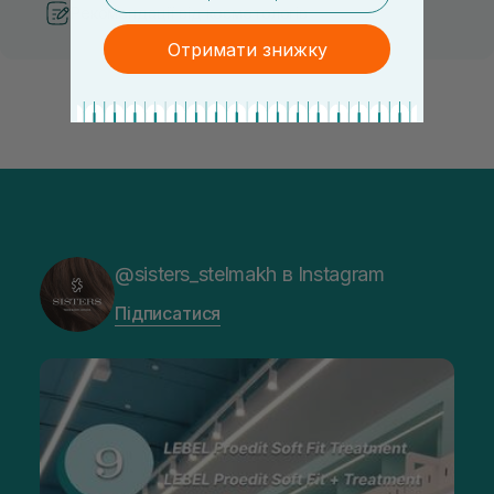
Рекомендації від косметологів
Отримати знижку
@sisters_stelmakh в Instagram
Підписатися