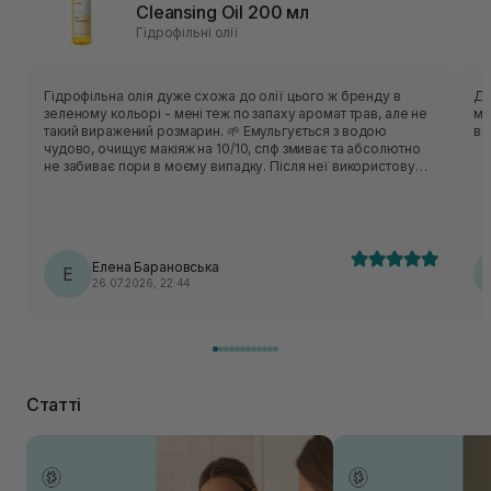
Cleansing Oil 200 мл
Гідрофільні олії
Гідрофільна олія дуже схожа до олії цього ж бренду в
Ду
зеленому кольорі - мені теж по запаху аромат трав, але не
ма
такий виражений розмарин. 🌱 Емульгується з водою
ві
чудово, очищує макіяж на 10/10, спф змиває та абсолютно
не забиває пори в моєму випадку. Після неї використовую
комфортне для себе вмивання. Моїй комбінованій та
чутливій шкіри засіб підійшов добре. Мені подобається, що
в цього продукту дуже зручний дозатор і по текстурі олійка
не є густою та надто жирною. Використання невелике,
розхід економний попри те, що я для очищення
Елена Барановська
використовую 2 натиски дозатора. ❤️‍🔥 Досить непоганий чи
Е
26.07.2026, 22:44
я б навіть сказала вдалий продукт і для себе повторювала
б, але, напевно, все ж таки більше схиляюся до аромату
зеленої версії.
Статті