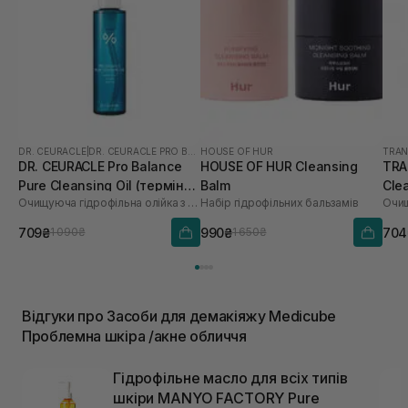
DR. CEURACLE
|
DR. CEURACLE PRO BALANCE
HOUSE OF HUR
TRAN
DR. CEURACLE Pro Balance
HOUSE OF HUR Cleansing
TRA
Pure Cleansing Oil (термін
Balm
Cle
Очищуюча гідрофільна олійка з пробіотиками
Набір гідрофільних бальзамів
до 01.27р.) 155 мл
709₴
990₴
704
1 090₴
1 650₴
Відгуки про Засоби для демакіяжу Medicube
Проблемна шкіра /акне обличчя
Гідрофільне масло для всіх типів
шкіри MANYO FACTORY Pure