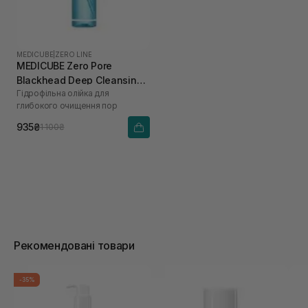
MEDICUBE
|
ZERO LINE
MEDICUBE Zero Pore
Blackhead Deep Cleansing
Гідрофільна олійка для
Oil 205 мл
глибокого очищення пор
935₴
1 100₴
Рекомендовані товари
-35%