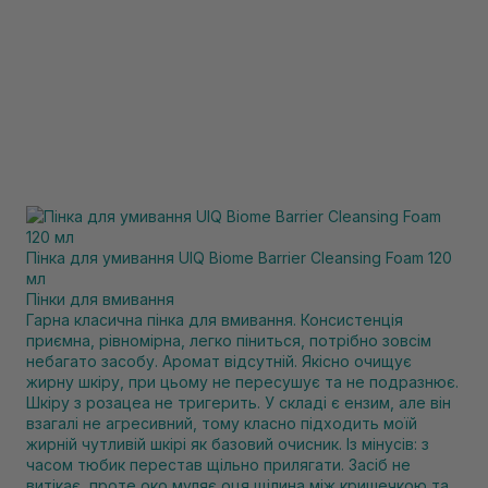
Пінка для умивання UIQ Biome Barrier Cleansing Foam 120
мл
Пінки для вмивання
Гарна класична пінка для вмивання. Консистенція
приємна, рівномірна, легко піниться, потрібно зовсім
небагато засобу. Аромат відсутній. Якісно очищує
жирну шкіру, при цьому не пересушує та не подразнює.
Шкіру з розацеа не тригерить. У складі є ензим, але він
взагалі не агресивний, тому класно підходить моїй
жирній чутливій шкірі як базовий очисник. Із мінусів: з
часом тюбик перестав щільно прилягати. Засіб не
витікає, проте око муляє оця щілина між кришечкою та