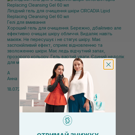
Ліпідний гель для очищення шкіри CIRCADIA Lipid
Replacing Cleansing Gel 60 мл
Гелі для вмивання
Хороший гель для очищення. Бережно, дбайливо але
ефективно очищає шкіру обличчя. Видаляє навіть
макіяж. Не пересушує і не стягує шкіру. Має
заспокійливий ефект, сприяє відновленню та
зволоженню шкіри. Має ледь відчутний запах,
прозорого кольору. Гель вартий уваги. Єдиний недолік
для мене це не низька вартість.
А
Анна
18.07.2026, 22:43