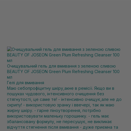
Очищувальний гель для вмивання з зеленою сливою
BEAUTY OF JOSEON Green Plum Refreshing Cleanser 100
мл
Гелі для вмивання
Маю себопрофіцитну шкіру,акне в ремісії. Якщо ви в
пошуках чудового, інтенсивного очищення без
стягнутості, це саме те! - інтенсивно очищує,але не до
скрипу! - використовую зранку і ввечері, так як маю
жирну шкіру. - гарне піноутворення, потрібно
використовувати маленьку горошинку. - гель має
збалансовану формулу, не пересушує, не викликає
відчуття стягнення після вмивання - дуже приємна та