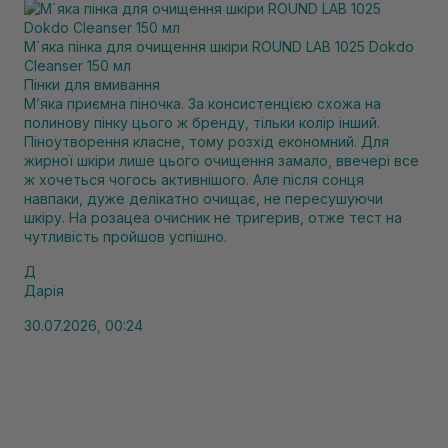
М`яка пінка для очищення шкіри ROUND LAB 1025 Dokdo
Cleanser 150 мл
Пінки для вмивання
Мʼяка приємна піночка. За консистенцією схожа на
полинову пінку цього ж бренду, тільки колір інший.
Піноутворення класне, тому розхід економний. Для
жирної шкіри лише цього очищення замало, ввечері все
ж хочеться чогось активнішого. Але після сонця
навпаки, дуже делікатно очищає, не пересушуючи
шкіру. На розацеа очисник не тригерив, отже тест на
чутливість пройшов успішно.
Д
Дарія
30.07.2026, 00:24