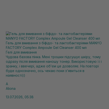
Гель для вмивання з біфідо- та лактобактеріями MANYO
FACTORY Complex Ampoule Gel Cleanser 400 мл
Гелі для вмивання
Чудова базова пінка. Мені трошки підсушує шкіру, тому
одразу після вмивання наношу тонер. Використовую її і
зранку, і ввечері, адже обʼєм це дозволяє. На повторі
буде однозначно, ось чекаю поки зʼявиться в
наявності))
A
Aliona
13.07.2026, 05:38