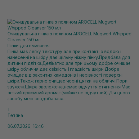
Очищувальна пінка з полином AROCELL Mugwort Whipped
Cleanser 150 мл
Пінки для вмивання
Пінка має легку текстуру,але при контакті з водою і
нанесенні на шкіру дає щільну ніжну пінку.Придбала для
дитини підлітка.Делікатно,але при цьому добре очищає
шкіру обличчя,дає свіжість і гладкість шкіри.Добре
очищає від закритих камедонів і нерівності поверхні
шкіри.Також гарно очищає чорні цятки на обличчі.Пори
звужені.Шкіра зволожена,немає відчуття стягнення.Має
легкий приємний аромат(майже не відчутний).Дія цього
засобу мені сподобалася.
Т
Тетяна
06.07.2026, 16:46