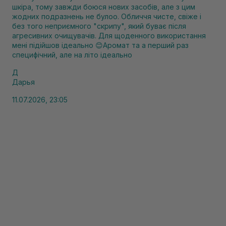
шкіра, тому завжди боюся нових засобів, але з цим
жодних подразнень не булоо. Обличчя чисте, свіже і
без того неприємного "скрипу", який буває після
агресивних очищувачів. Для щоденного використання
мені підійшов ідеально 😊Аромат та а перший раз
специфічний, але на літо ідеально
Д
Дарья
11.07.2026, 23:05