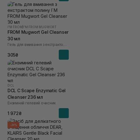
I'M FROM
|
I'M FROM MUGWORT
FROM Mugwort Gel Cleanser
30 мл
Гель для вмивання з екстрактом полину I`M
305₴
DCL
DCL C Scape Enzymatic Gel
Cleanser 236 мл
Ензимний гелевий очисник
1 972₴
-20%