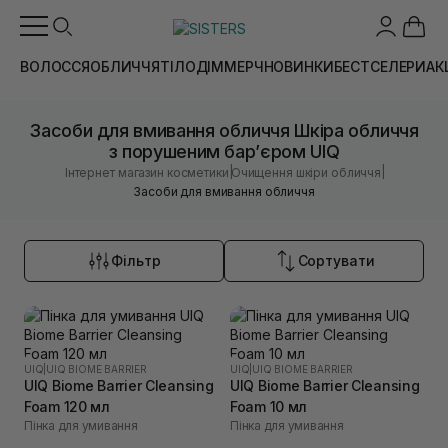
ВОЛОССЯ
ОБЛИЧЧЯ
ТІЛО
ДІМ
МЕРЧ
НОВИНКИ
БЕСТСЕЛЕРИ
АК
Засоби для вмивання обличчя Шкіра обличчя
з порушеним барʼєром UIQ
|
|
Інтернет магазин косметики
Очищення шкіри обличчя
Засоби для вмивання обличчя
Фільтр
Сортувати
UIQ
|
UIQ BIOME BARRIER
UIQ
|
UIQ BIOME BARRIER
UIQ Biome Barrier Cleansing
UIQ Biome Barrier Cleansing
Foam 120 мл
Foam 10 мл
Пінка для умивання
Пінка для умивання