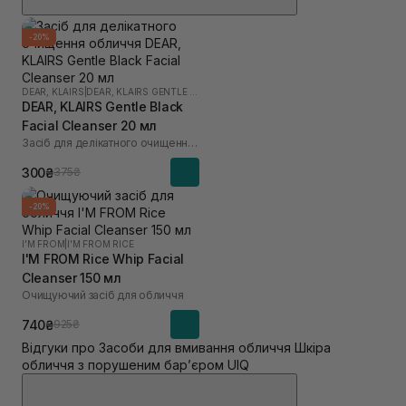
-20%
DEAR, KLAIRS
|
DEAR, KLAIRS GENTLE BLACK
DEAR, KLAIRS Gentle Black
Facial Cleanser 20 мл
Засіб для делікатного очищення обличчя
300₴
375₴
-20%
I'M FROM
|
I'M FROM RICE
I'M FROM Rice Whip Facial
Cleanser 150 мл
Очищуючий засіб для обличчя
740₴
925₴
Відгуки про Засоби для вмивання обличчя Шкіра
обличчя з порушеним барʼєром UIQ