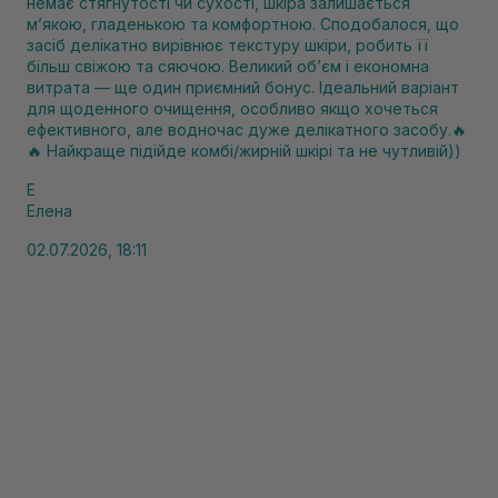
немає стягнутості чи сухості, шкіра залишається
м’якою, гладенькою та комфортною. Сподобалося, що
засіб делікатно вирівнює текстуру шкіри, робить її
більш свіжою та сяючою. Великий об’єм і економна
витрата — ще один приємний бонус. Ідеальний варіант
для щоденного очищення, особливо якщо хочеться
ефективного, але водночас дуже делікатного засобу.🔥
🔥 Найкраще підійде комбі/жирній шкірі та не чутливій))
Е
Елена
02.07.2026, 18:11