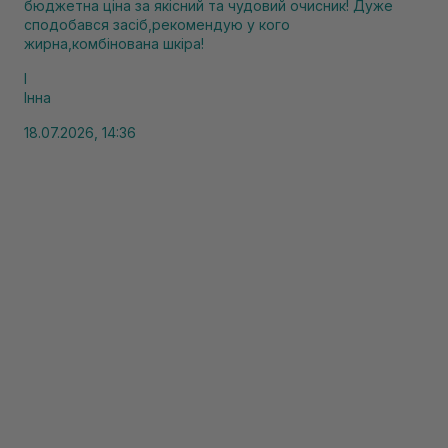
бюджетна ціна за якісний та чудовий очисник! Дуже
сподобався засіб,рекомендую у кого
жирна,комбінована шкіра!
І
Інна
18.07.2026, 14:36