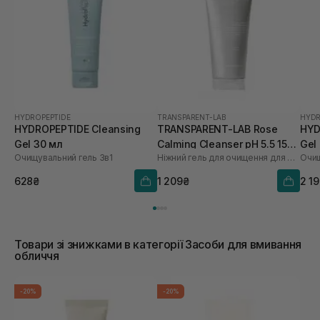
HYDROPEPTIDE
TRANSPARENT-LAB
HYDR
HYDROPEPTIDE Cleansing
TRANSPARENT-LAB Rose
HYD
Gel 30 мл
Calming Cleanser pH 5.5 150
Gel
Очищувальний гель 3в1
Ніжний гель для очищення для обличчя
Очищ
мл
628₴
1 209₴
2 1
Товари зі знижками в категорії Засоби для вмивання
обличчя
-20%
-20%