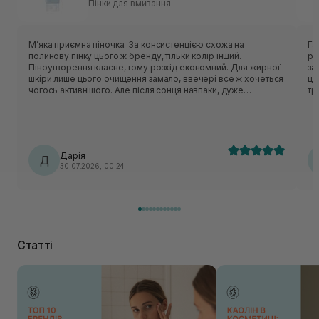
Пінки для вмивання
Мʼяка приємна піночка. За консистенцією схожа на
Гарн
полинову пінку цього ж бренду, тільки колір інший.
рі
Піноутворення класне, тому розхід економний. Для жирної
засобу. Аромат відс
шкіри лише цього очищення замало, ввечері все ж хочеться
ць
чогось активнішого. Але після сонця навпаки, дуже
тригерить. У с
делікатно очищає, не пересушуючи шкіру. На розацеа
то
очисник не тригерив, отже тест на чутливість пройшов
очисник. Із мі
успішно.
пр
крише
кр
Дарія
Д
30.07.2026, 00:24
Статті