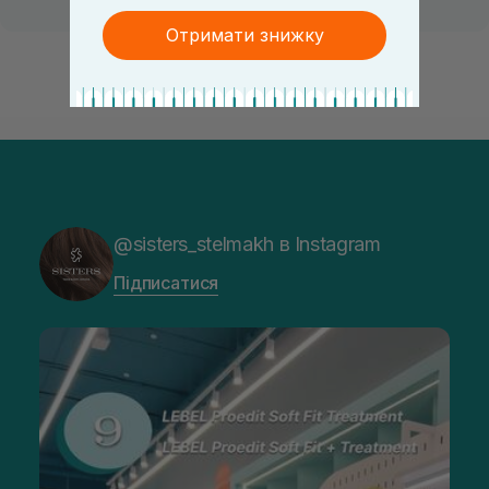
Отримати знижку
@sisters_stelmakh в Instagram
Підписатися