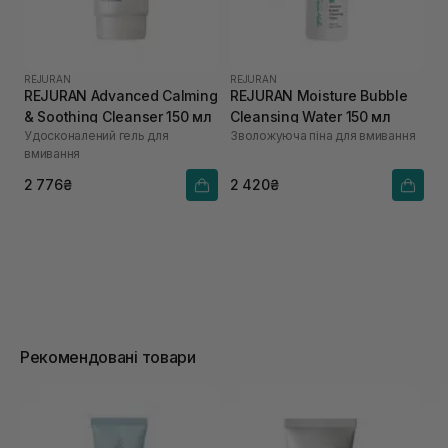
REJURAN
REJURAN
REJURAN Advanced Calming
REJURAN Moisture Bubble
& Soothing Cleanser 150 мл
Cleansing Water 150 мл
Удосконалений гель для
Зволожуюча піна для вмивання
вмивання
2 776₴
2 420₴
Рекомендовані товари