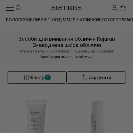
ВОЛОССЯ
ОБЛИЧЧЯ
ТІЛО
ДІМ
МЕРЧ
НОВИНКИ
БЕСТСЕЛЕРИ
АК
Засоби для вмивання обличчя Rejuran
Зневоднена шкіра обличчя
|
|
Інтернет магазин косметики
Очищення шкіри обличчя
Засоби для вмивання обличчя
Фільтр
Сортувати
2