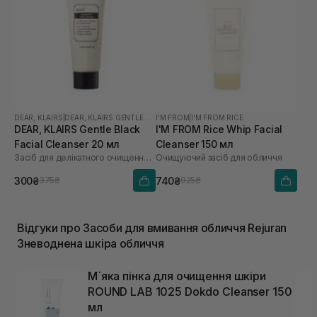
DEAR, KLAIRS
|
DEAR, KLAIRS GENTLE BLACK
I'M FROM
|
I'M FROM RICE
DEAR, KLAIRS Gentle Black
I'M FROM Rice Whip Facial
Facial Cleanser 20 мл
Cleanser 150 мл
Засіб для делікатного очищення обличчя
Очищуючий засіб для обличчя
300₴
740₴
375₴
925₴
Відгуки про Засоби для вмивання обличчя Rejuran
Зневоднена шкіра обличчя
М`яка пінка для очищення шкіри
ROUND LAB 1025 Dokdo Cleanser 150
мл