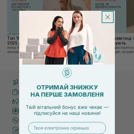
КОСМЕТИКА
КОСМЕТИКА
Топ 10 брендів доглядової косметики у
Каолін в косметиці: 
2025 році
використовують
Автор: Віка Нагорна У сучасному світі, де тренди
Автор: Юлія Цебрик Каолін в косметології – це
змінюються зі швидкістю світла, а ринок популярної
природний мінерал, натураль
косметики переповнений новими пропозиціями, вибір
безліч переваг для шкіри обл
засобу для себе стає справжнім викликом. 2025 р...
завдяки великій кількості ко
Безкоштовна доставка від 3000 UAH
ОТРИМАЙ ЗНИЖКУ
Безпечні способи оплати
НА ПЕРШЕ ЗАМОВЛЕНЯ
Тільки оригінальна косметика
Твій вітальний бонус вже чекає —
Система бонусів та лояльності
підписуйся
на
наші новини!
Кращі ціни та топ товари
email
Рекомендації від косметологів