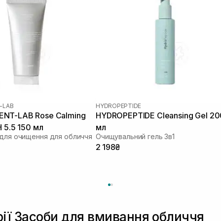
-LAB
HYDROPEPTIDE
NT-LAB Rose Calming
HYDROPEPTIDE Cleansing Gel 20
H 5.5 150 мл
мл
 для очищення для обличчя
Очищувальний гель 3в1
2 198₴
рії Засоби для вмивання обличчя