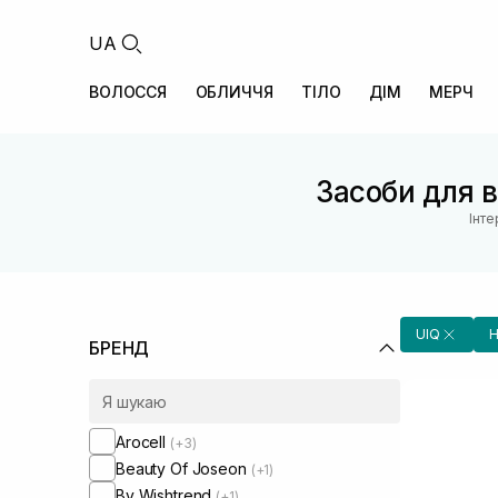
UA
ВОЛОССЯ
ОБЛИЧЧЯ
ТІЛО
ДІМ
МЕРЧ
Засоби для 
Інте
UIQ
Н
БРЕНД
Arocell
(+3)
Beauty Of Joseon
(+1)
By Wishtrend
(+1)