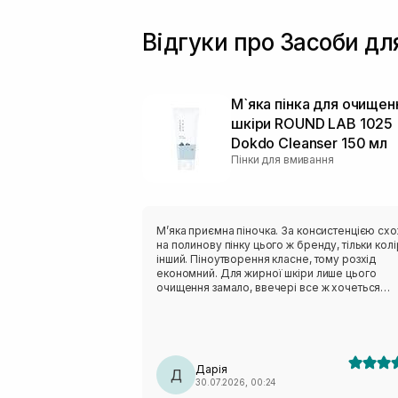
Відгуки про Засоби д
М`яка пінка для очищен
шкіри ROUND LAB 1025
Dokdo Cleanser 150 мл
Пінки для вмивання
Мʼяка приємна піночка. За консистенцією сх
на полинову пінку цього ж бренду, тільки колі
інший. Піноутворення класне, тому розхід
економний. Для жирної шкіри лише цього
очищення замало, ввечері все ж хочеться
чогось активнішого. Але після сонця навпаки,
дуже делікатно очищає, не пересушуючи шкі
На розацеа очисник не тригерив, отже тест н
чутливість пройшов успішно.
Дарія
Д
30.07.2026, 00:24