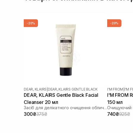
-20%
-20%
DEAR, KLAIRS
|
DEAR, KLAIRS GENTLE BLACK
I'M FROM
|
I'M 
DEAR, KLAIRS Gentle Black Facial
I'M FROM Ri
Cleanser 20 мл
150 мл
Засіб для делікатного очищення обличчя
Очищуючий з
300₴
375₴
740₴
925₴