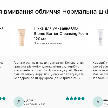
ля вмивання обличчя Нормальна шкі
ня
Пінка для умивання UIQ
Biome Barrier Cleansing Foam
120 мл
Пінки для вмивання
ожа
Гарна класична пінка для вмивання. Консистенція
Хороший г
р
приємна, рівномірна, легко піниться, потрібно
але ефект
зовсім небагато засобу. Аромат відсутній. Якісно
навіть мак
очищує жирну шкіру, при цьому не пересушує та
Має заспок
не подразнює. Шкіру з розацеа не тригерить. У
зволоженню
складі є ензим, але він взагалі не агресивний,
прозорого 
ру.
тому класно підходить моїй жирній чутливій шкірі
недолік дл
а
як базовий очисник. Із мінусів: з часом тюбик
перестав щільно прилягати. Засіб не витікає,
проте око муляє оця щілина між кришечкою та
Дарія
Ан
баночкою. Висновок: за свої кошти — дуже крута,
Д
А
29.07.2026, 23:24
18.
якісна вмивачка.