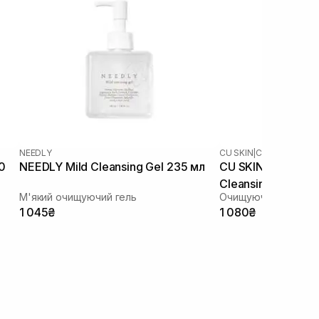
NEEDLY
CU SKIN
|
CU DR.SOLUTI
0
NEEDLY Mild Cleansing Gel 235 мл
CU SKIN Dr.Soluti
Cleansing Gel Foa
М'який очищуючий гель
Очищуюча гель-пінк
1 045₴
1 080₴