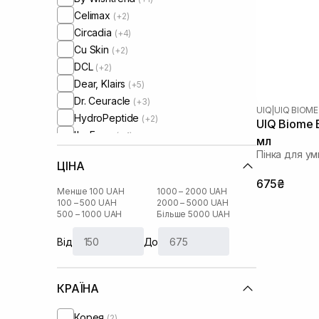
Celimax
(+2)
Circadia
(+4)
Cu Skin
(+2)
DCL
(+2)
Dear, Klairs
(+5)
Dr. Ceuracle
(+3)
UIQ
|
UIQ BIOME
HydroPeptide
(+2)
UIQ Biome B
I'm From
(+4)
мл
IS Clinical
(+2)
Пінка для у
ЦІНА
Lagom
(+1)
675₴
Manyo Factory
(+1)
Менше 100 UAH
1000 – 2000 UAH
Medicube
100 – 500 UAH
2000 – 5000 UAH
(+1)
500 – 1000 UAH
Більше 5000 UAH
Medik8
(+3)
Needly
(+2)
Від
До
Purito
(+1)
Question and Answer
(+1)
КРАЇНА
Real Barrier
(+1)
Rejuran
(+1)
Корея
(2)