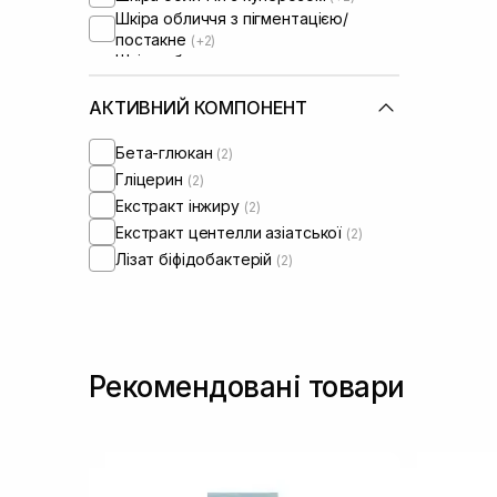
Шкіра обличчя з пігментацією/
постакне
(+2)
Шкіра обличчя з розширеними
порами
(+2)
Шкіра обличчя з порушеним
АКТИВНИЙ КОМПОНЕНТ
барʼєром
(+2)
Шкіра обличчя з порушеним
Бета-глюкан
(2)
мікробіомом
(+2)
Гліцерин
(2)
Екстракт інжиру
(2)
Екстракт центелли азіатської
(2)
Лізат біфідобактерій
(2)
Рекомендовані товари