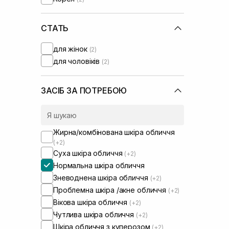
Round Lab
(+3)
Skin1004
(+2)
Transparent-Lab
СТАТЬ
(+3)
UIQ
для жінок
(2)
Usolab
(+6)
для чоловіків
(2)
ЗАСІБ ЗА ПОТРЕБОЮ
Жирна/комбінована шкіра обличчя
(+2)
Суха шкіра обличчя
(+2)
Нормальна шкіра обличчя
Зневоднена шкіра обличчя
(+2)
Проблемна шкіра /акне обличчя
(+2)
Вікова шкіра обличчя
(+2)
Чутлива шкіра обличчя
(+2)
Шкіра обличчя з куперозом
(+2)