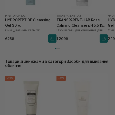
HYDROPEPTIDE
TRANSPARENT-LAB
HYDR
HYDROPEPTIDE Cleansing
TRANSPARENT-LAB Rose
HYD
Gel 30 мл
Calming Cleanser pH 5.5 150
Gel
Очищувальний гель 3в1
Ніжний гель для очищення для обличчя
Очищ
мл
628₴
1 209₴
2 1
Товари зі знижками в категорії Засоби для вмивання
обличчя
-20%
-20%