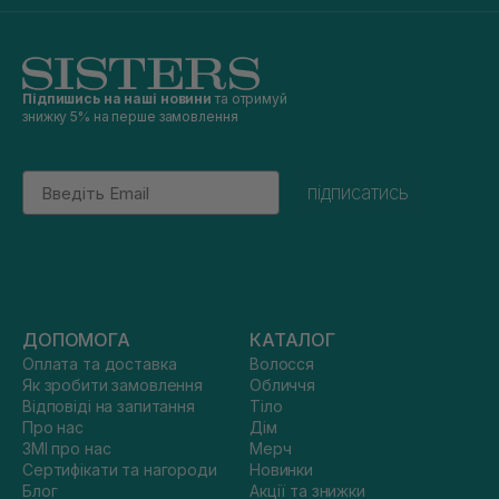
Підпишись на наші новини
та отримуй
знижку 5% на перше замовлення
Email
підписатись
ДОПОМОГА
КАТАЛОГ
Оплата та доставка
Волосся
Як зробити замовлення
Обличчя
Відповіді на запитання
Тіло
Про нас
Дім
ЗМІ про нас
Мерч
Сертифікати та нагороди
Новинки
Блог
Акції та знижки