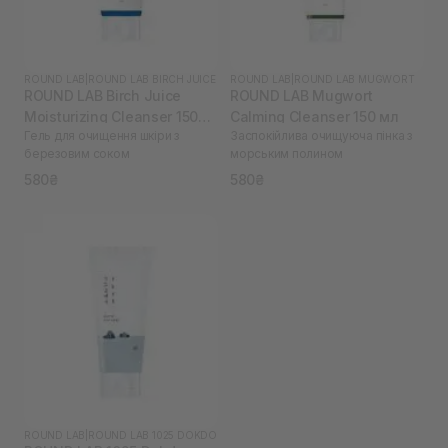
ROUND LAB
|
ROUND LAB BIRCH JUICE
ROUND LAB
|
ROUND LAB MUGWORT
ROUND LAB Birch Juice
ROUND LAB Mugwort
Moisturizing Cleanser 150
Calming Cleanser 150 мл
Гель для очищення шкіри з
Заспокійлива очищуюча пінка з
мл
березовим соком
морським полином
580₴
580₴
ROUND LAB
|
ROUND LAB 1025 DOKDO