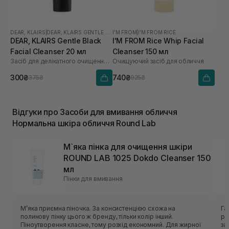
DEAR, KLAIRS
|
DEAR, KLAIRS GENTLE BLACK
I'M FROM
|
I'M FROM RICE
DEAR, KLAIRS Gentle Black
I'M FROM Rice Whip Facial
Facial Cleanser 20 мл
Cleanser 150 мл
Засіб для делікатного очищення обличчя
Очищуючий засіб для обличчя
300₴
740₴
375₴
925₴
Відгуки про Засоби для вмивання обличчя
Нормальна шкіра обличчя Round Lab
М`яка пінка для очищення шкіри
ROUND LAB 1025 Dokdo Cleanser 150
мл
Пінки для вмивання
Мʼяка приємна піночка. За консистенцією схожа на
Гарн
полинову пінку цього ж бренду, тільки колір інший.
рі
Піноутворення класне, тому розхід економний. Для жирної
засобу. Аромат відс