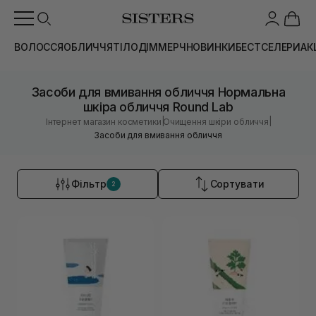
ВОЛОССЯ
ОБЛИЧЧЯ
ТІЛО
ДІМ
МЕРЧ
НОВИНКИ
БЕСТСЕЛЕРИ
АК
Засоби для вмивання обличчя Нормальна
шкіра обличчя Round Lab
|
|
Інтернет магазин косметики
Очищення шкіри обличчя
Засоби для вмивання обличчя
Фільтр
Сортувати
2