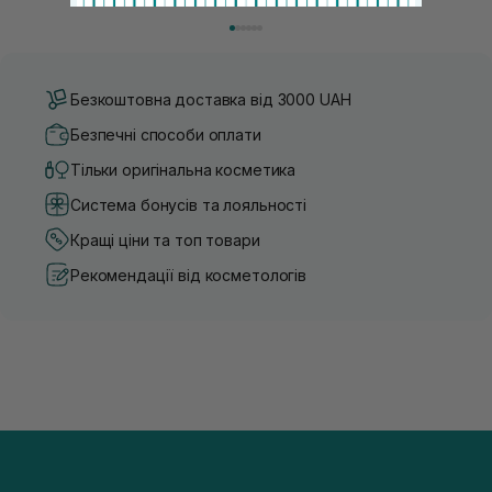
косметики переповнений новими пропозиціями, вибір
безліч переваг для шкіри обл
засобу для себе стає справжнім викликом. 2025 р...
завдяки великій кількості ко
Безкоштовна доставка від 3000 UAH
Безпечні способи оплати
Тільки оригінальна косметика
Система бонусів та лояльності
Кращі ціни та топ товари
Рекомендації від косметологів