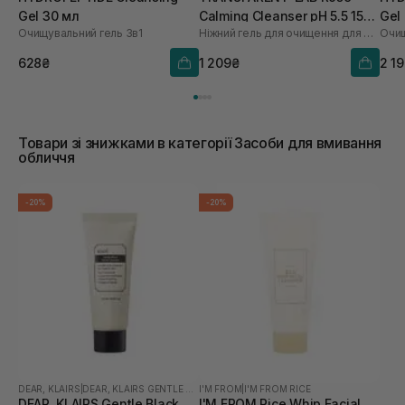
Gel 30 мл
Calming Cleanser pH 5.5 150
Gel
Очищувальний гель 3в1
Ніжний гель для очищення для обличчя
Очищ
мл
628₴
1 209₴
2 1
Товари зі знижками в категорії Засоби для вмивання
обличчя
-20%
-20%
DEAR, KLAIRS
|
DEAR, KLAIRS GENTLE BLACK
I'M FROM
|
I'M FROM RICE
DEAR, KLAIRS Gentle Black
I'M FROM Rice Whip Facial