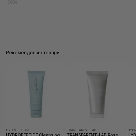
580₴
Рекомендовані товари
HYDROPEPTIDE
TRANSPARENT-LAB
HYDR
HYDROPEPTIDE Cleansing
TRANSPARENT-LAB Rose
HYD