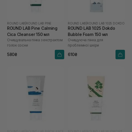
ROUND LAB
|
ROUND LAB PINE
ROUND LAB
|
ROUND LAB 1025 DOKDO
ROUND LAB Pine Calming
ROUND LAB 1025 Dokdo
Cica Cleanser 150 мл
Bubble Foam 150 мл
Очищувальна пінка з екстрактом
Очищуюча пінка для
голок сосни
проблемної шкіри
580₴
610₴
ROUND LAB
|
ROUND LAB BIRCH JUICE
ROUND LAB
|
ROUND LAB MUGWORT