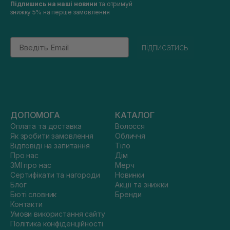
Підпишись на наші новини
та отримуй
знижку 5% на перше замовлення
Email
підписатись
ДОПОМОГА
КАТАЛОГ
Оплата та доставка
Волосся
Як зробити замовлення
Обличчя
Відповіді на запитання
Тіло
Про нас
Дім
ЗМІ про нас
Мерч
Сертифікати та нагороди
Новинки
Блог
Акції та знижки
Бюті словник
Бренди
Контакти
Умови використання сайту
Політика конфіденційності