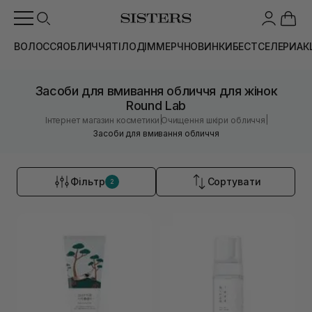
ВОЛОССЯ
ОБЛИЧЧЯ
ТІЛО
ДІМ
МЕРЧ
НОВИНКИ
БЕСТСЕЛЕРИ
АК
Засоби для вмивання обличчя для жінок
Round Lab
|
|
Інтернет магазин косметики
Очищення шкіри обличчя
Засоби для вмивання обличчя
Фільтр
Сортувати
2