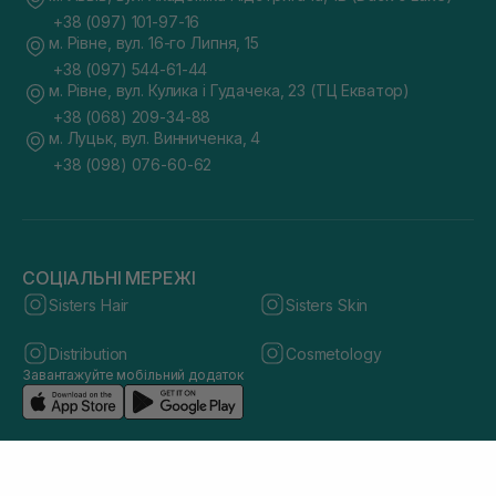
+38 (097) 101-97-16
м. Рівне, вул. 16-го Липня, 15
+38 (097) 544-61-44
м. Рівне, вул. Кулика і Гудачека, 23 (ТЦ Екватор)
+38 (068) 209-34-88
м. Луцьк, вул. Винниченка, 4
+38 (098) 076-60-62
СОЦІАЛЬНІ МЕРЕЖІ
Sisters Hair
Sisters Skin
Distribution
Cosmetology
Завантажуйте мобільний додаток