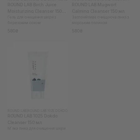
ROUND LAB Birch Juice
ROUND LAB Mugwort
Moisturizing Cleanser 150
Calming Cleanser 150 мл
Гель для очищення шкіри з
Заспокійлива очищуюча пінка з
мл
березовим соком
морським полином
580₴
580₴
ROUND LAB
|
ROUND LAB 1025 DOKDO
ROUND LAB 1025 Dokdo
Cleanser 150 мл
М`яка пінка для очищення шкіри