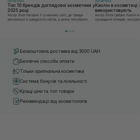
КОСМЕТИКА
КОСМЕТИКА
Топ 10 брендів доглядової косметики у
Каолін в косметиці: 
2025 році
використовують
Автор: Віка Нагорна У сучасному світі, де тренди
Автор: Юлія Цебрик Каолін в косметології – це
змінюються зі швидкістю світла, а ринок популярної
природний мінерал, натураль
косметики переповнений новими пропозиціями, вибір
безліч переваг для шкіри обл
засобу для себе стає справжнім викликом. 2025 р...
завдяки великій кількості ко
Безкоштовна доставка від 3000 UAH
Безпечні способи оплати
Тільки оригінальна косметика
Система бонусів та лояльності
Кращі ціни та топ товари
Рекомендації від косметологів