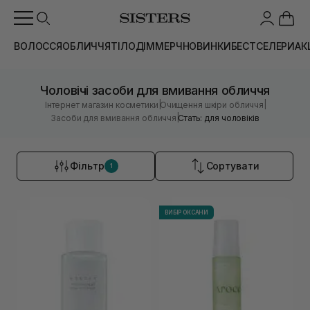
ВОЛОССЯ
ОБЛИЧЧЯ
ТІЛО
ДІМ
МЕРЧ
НОВИНКИ
БЕСТСЕЛЕРИ
АК
Чоловічі засоби для вмивання обличчя
|
|
Інтернет магазин косметики
Очищення шкіри обличчя
|
Засоби для вмивання обличчя
Стать: для чоловіків
Фільтр
Сортувати
1
ВИБІР ОКСАНИ