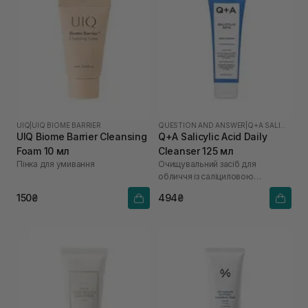
UIQ
|
UIQ BIOME BARRIER
QUESTION AND ANSWER
|
Q+A SALICYLIC ACID
UIQ Biome Barrier Cleansing
Q+A Salicylic Acid Daily
Foam 10 мл
Cleanser 125 мл
Пінка для умивання
Очищувальний засіб для
обличчя із саліциловою
кислотою
150₴
494₴