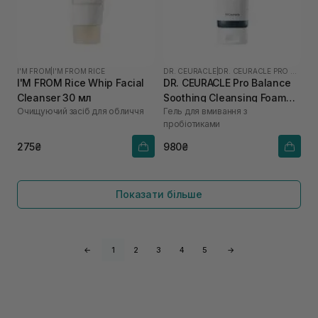
I'M FROM
|
I'M FROM RICE
DR. CEURACLE
|
DR. CEURACLE PRO BALANCE
I'M FROM Rice Whip Facial
DR. CEURACLE Pro Balance
Cleanser 30 мл
Soothing Cleansing Foam
Очищуючий засіб для обличчя
Гель для вмивання з
150 мл
пробіотиками
275₴
980₴
Показати більше
←
1
2
3
4
5
→