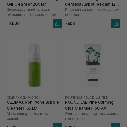
Gel Cleanser 200 мл
Centella Ampoule Foam 125
Зволожувальний гель для
Пінка для вмивання з екстрактом
мл
вмивання з полінуклеотидами
центели
1 390₴
750₴
CELIMAX
|
CELIMAX NONI
ROUND LAB
|
ROUND LAB PINE
CELIMAX Noni Acne Bubble
ROUND LAB Pine Calming
Cleanser 155 мл
Cica Cleanser 150 мл
М'яка очищувальна пінка на
Очищувальна пінка з екстрактом
основі ноні
голок сосни