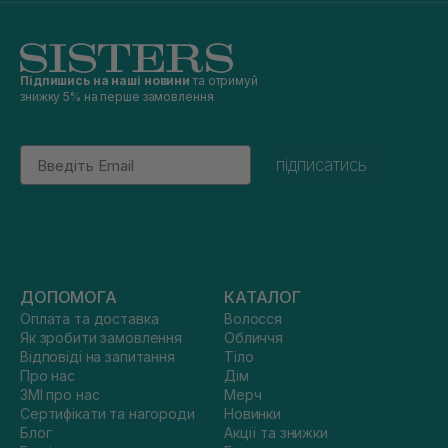
Підпишись на наші новини
та отримуй
знижку 5% на перше замовлення
Email
підписатись
ДОПОМОГА
КАТАЛОГ
Оплата та доставка
Волосся
Як зробити замовлення
Обличчя
Відповіді на запитання
Тіло
Про нас
Дім
ЗМІ про нас
Мерч
Сертифікати та нагороди
Новинки
Блог
Акції та знижки