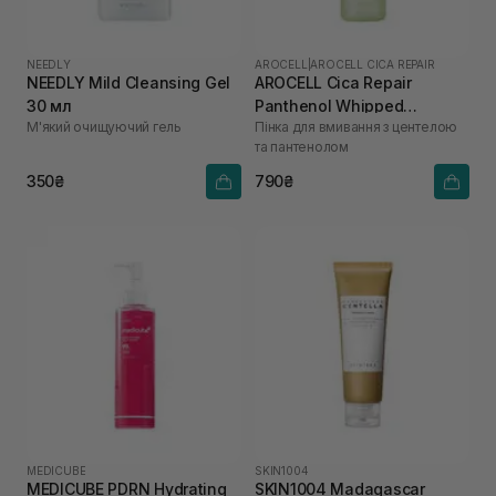
NEEDLY
AROCELL
|
AROCELL CICA REPAIR
NEEDLY Mild Cleansing Gel
AROCELL Cica Repair
30 мл
Panthenol Whipped
М'який очищуючий гель
Пінка для вмивання з центелою
Cleanser 160 г
та пантенолом
350₴
790₴
MEDICUBE
SKIN1004
MEDICUBE PDRN Hydrating
SKIN1004 Madagascar