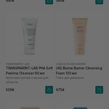
650₴
580₴
TRANSPARENT-LAB
UIQ
|
UIQ BIOME BARRIER
TRANSPARENT-LAB PHA Soft
UIQ Biome Barrier Cleansing
Peeling Cleanser 60 мл
Foam 120 мл
Мультикислотний очисник для
Пінка для умивання
обличчя
529₴
675₴