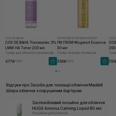
COS DE BAHA
I'M FROM
|
I'M FROM MUGWORT
COS 
COS DE BAHA Tranexamic 3%
I'M FROM Mugwort Essence
COS
LMW HA Toner 200 мл
30 мл
200
Тонер для обличчя з транексамовою кислотою
Тонер-есенція з полином
477₴
338₴
510
795₴
520₴
Відгуки про Засоби для тонізації обличчя Medik8
Шкіра обличчя з порушеним барʼєром
Заспокійливий лосьйон для обличчя
HUGS Annona Calming Liquid 80 мл
Лосьйони для обличчя