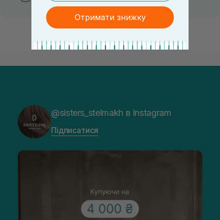
Отримати знижку
@sisters_stelmakh в Instagram
Підписатися