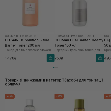
CU SKIN
|
BIFIDA BARRIER
CELIMAX
|
CELIMAX DUAL BARRIER
UIQ
|
CU SKIN Dr. Solution Bifida
CELIMAX Dual Barrier Creamy
UIQ
Barrier Toner 200 мл
Toner 150 мл
50 
Тонер для глибокого зволоження з лізатом біфідобактерій 85%
Бар'єрний кремовий тонер для обличчя
Крем
1 476₴
750₴
495
Товари зі знижками в категорії Засоби для тонізації
обличчя
-40%
-35%
-40