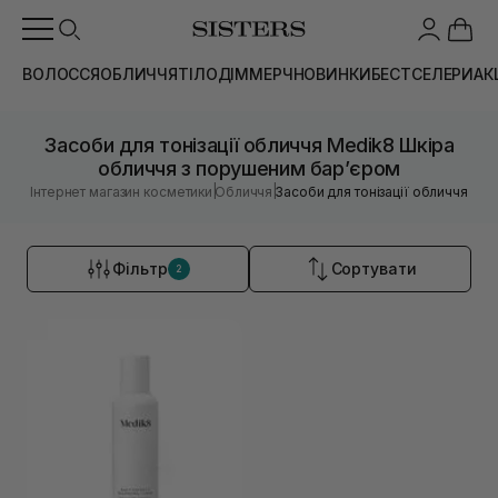
ВОЛОССЯ
ОБЛИЧЧЯ
ТІЛО
ДІМ
МЕРЧ
НОВИНКИ
БЕСТСЕЛЕРИ
АК
Засоби для тонізації обличчя Medik8 Шкіра
обличчя з порушеним барʼєром
|
|
Інтернет магазин косметики
Обличчя
Засоби для тонізації обличчя
Фільтр
Сортувати
2