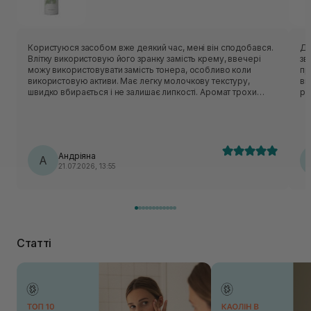
Користуюся засобом вже деякий час, мені він сподобався.
Ду
Влітку використовую його зранку замість крему, ввечері
зв
можу використовувати замість тонера, особливо коли
пр
використовую активи. Має легку молочкову текстуру,
ви
швидко вбирається і не залишає липкості. Аромат трохи
рі
незвичний - нагадує суміш трав:)
Андріяна
А
21.07.2026, 13:55
Статті