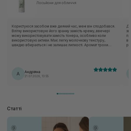
Лосьйони для обличчя
Користуюся засобом вже деякий час, мені він сподобався.
Ду
Влітку використовую його зранку замість крему, ввечері
зв
можу використовувати замість тонера, особливо коли
пр
використовую активи. Має легку молочкову текстуру,
ви
швидко вбирається і не залишає липкості. Аромат трохи
рі
незвичний - нагадує суміш трав:)
Андріяна
А
21.07.2026, 13:55
Статті