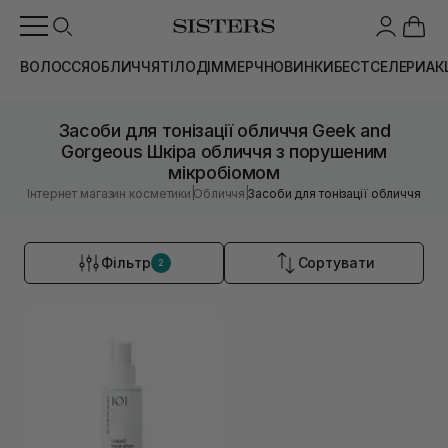
ВОЛОССЯ
ОБЛИЧЧЯ
ТІЛО
ДІМ
МЕРЧ
НОВИНКИ
БЕСТСЕЛЕРИ
АК
Засоби для тонізації обличчя Geek and
Gorgeous Шкіра обличчя з порушеним
мікробіомом
|
|
Інтернет магазин косметики
Обличчя
Засоби для тонізації обличчя
Фільтр
Сортувати
2