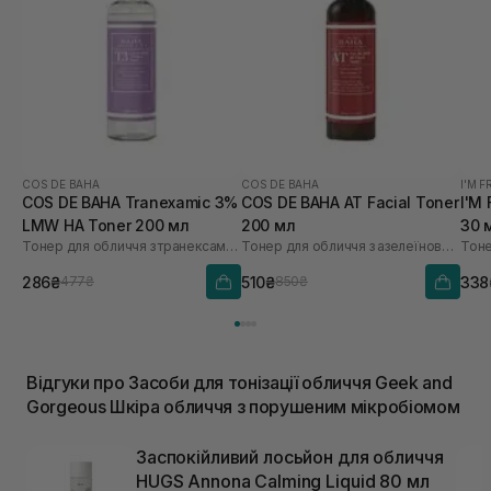
COS DE BAHA
COS DE BAHA
I'M 
COS DE BAHA Tranexamic 3%
COS DE BAHA AT Facial Toner
I'M
LMW HA Toner 200 мл
200 мл
30 
Тонер для обличчя з транексамовою кислотою
Тонер для обличчя з азелеїновою кислотою
Тоне
286₴
510₴
338
477₴
850₴
Відгуки про Засоби для тонізації обличчя Geek and
Gorgeous Шкіра обличчя з порушеним мікробіомом
Заспокійливий лосьйон для обличчя
HUGS Annona Calming Liquid 80 мл