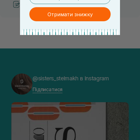
Рекомендації від косметологів
Отримати знижку
@sisters_stelmakh в Instagram
Підписатися