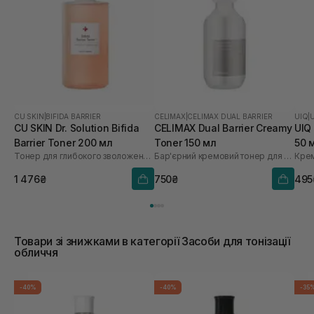
CU SKIN
|
BIFIDA BARRIER
CELIMAX
|
CELIMAX DUAL BARRIER
UIQ
|
CU SKIN Dr. Solution Bifida
CELIMAX Dual Barrier Creamy
UIQ
Barrier Toner 200 мл
Toner 150 мл
50 
Тонер для глибокого зволоження з лізатом біфідобактерій 85%
Бар'єрний кремовий тонер для обличчя
Крем
1 476₴
750₴
495
Товари зі знижками в категорії Засоби для тонізації
обличчя
-40%
-40%
-35