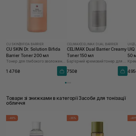
CU SKIN
|
BIFIDA BARRIER
CELIMAX
|
CELIMAX DUAL BARRIER
UIQ
|
CU SKIN Dr. Solution Bifida
CELIMAX Dual Barrier Creamy
UIQ
Barrier Toner 200 мл
Toner 150 мл
50 
Тонер для глибокого зволоження з лізатом біфідобактерій 85%
Бар'єрний кремовий тонер для обличчя
Крем
1 476₴
750₴
495
Товари зі знижками в категорії Засоби для тонізації
обличчя
-40%
-35%
-40