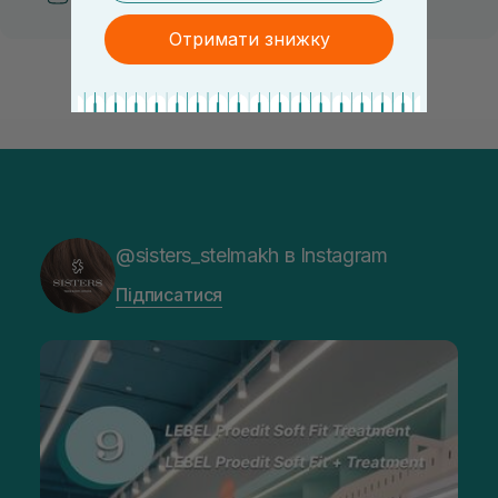
Отримати знижку
@sisters_stelmakh в Instagram
Підписатися