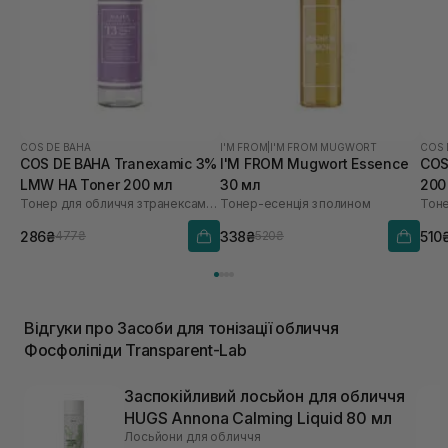
COS DE BAHA
I'M FROM
|
I'M FROM MUGWORT
COS 
COS DE BAHA Tranexamic 3%
I'M FROM Mugwort Essence
COS
LMW HA Toner 200 мл
30 мл
200
Тонер для обличчя з транексамовою кислотою
Тонер-есенція з полином
286₴
338₴
510
477₴
520₴
Відгуки про Засоби для тонізації обличчя
Фосфоліпіди Transparent-Lab
Заспокійливий лосьйон для обличчя
HUGS Annona Calming Liquid 80 мл
Лосьйони для обличчя