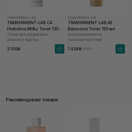
TRANSPARENT-LAB
TRANSPARENT-LAB
TRANSPARENT-LAB C4
TRANSPARENT-LAB A5
Hydrating Milky Toner 130
Balancing Toner 130 мл
Тонер для підтримання
Антиоксидантний та
мл
захисного бар'єра
балансуючий тонер
2 109₴
1 438₴
1 917₴
Рекомендовані товари