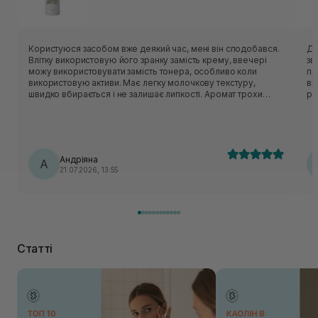
Користуюся засобом вже деякий час, мені він сподобався.
Ду
Влітку використовую його зранку замість крему, ввечері
зв
можу використовувати замість тонера, особливо коли
пр
використовую активи. Має легку молочкову текстуру,
ви
швидко вбирається і не залишає липкості. Аромат трохи
рі
незвичний - нагадує суміш трав:)
Андріяна
А
21.07.2026, 13:55
Статті