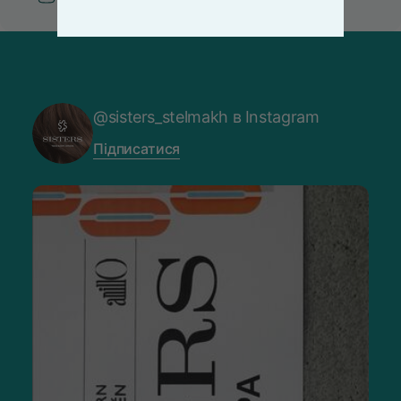
@sisters_stelmakh в Instagram
Підписатися