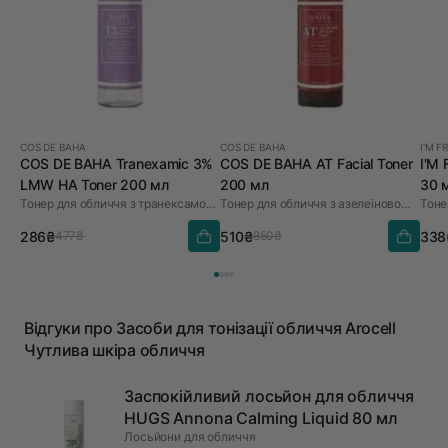
COS DE BAHA
COS DE BAHA
I'M F
COS DE BAHA Tranexamic 3%
COS DE BAHA AT Facial Toner
I'M
LMW HA Toner 200 мл
200 мл
30 
Тонер для обличчя з транексамовою кислотою
Тонер для обличчя з азелеїновою кислотою
Тоне
286₴
510₴
338
477₴
850₴
Відгуки про Засоби для тонізації обличчя Arocell
Чутлива шкіра обличчя
Заспокійливий лосьйон для обличчя
HUGS Annona Calming Liquid 80 мл
Лосьйони для обличчя