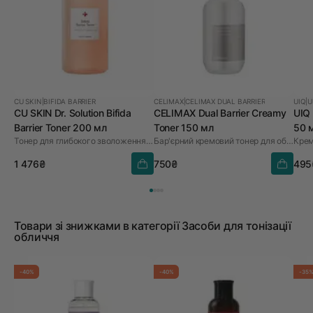
CU SKIN
|
BIFIDA BARRIER
CELIMAX
|
CELIMAX DUAL BARRIER
UIQ
|
U
CU SKIN Dr. Solution Bifida
CELIMAX Dual Barrier Creamy
UIQ 
Barrier Toner 200 мл
Toner 150 мл
50 
Тонер для глибокого зволоження з лізатом біфідобактерій 85%
Бар'єрний кремовий тонер для обличчя
Крем
1 476₴
750₴
495
Товари зі знижками в категорії Засоби для тонізації
обличчя
-40%
-40%
-35