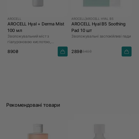
AROCELL
AROCELL
|
AROCELL HYAL B5
AROCELL Hyal + Derma Mist
AROCELL Hyal B5 Soothing
100 мл
Pad 10 шт
Зволожувальний міст з
Зволожувальні заспокійливі пади
гіалуроновою кислотою,
керамідами та пантенолом
890₴
289₴
340₴
Рекомендовані товари