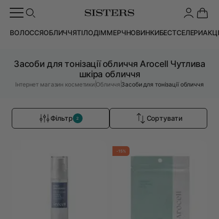
ВОЛОССЯ
ОБЛИЧЧЯ
ТІЛО
ДІМ
МЕРЧ
НОВИНКИ
БЕСТСЕЛЕРИ
АКЦ
Засоби для тонізації обличчя Arocell Чутлива
шкіра обличчя
|
|
Інтернет магазин косметики
Обличчя
Засоби для тонізації обличчя
Фільтр
Сортувати
2
-15%