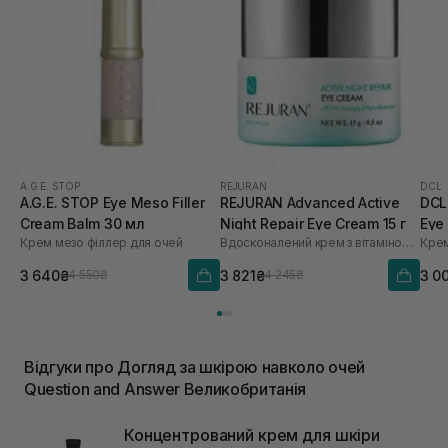
A.G.E. STOP
REJURAN
DCL
A.G.E. STOP Eye Meso Filler
REJURAN Advanced Active
DCL
Cream Balm 30 мл
Night Repair Eye Cream 15 г
Eye
Крем мезо філлер для очей
Вдосконалений крем з вітаміном C для відновлення шкіри навколо очей
3 640₴
3 821₴
3 0
4 550₴
4 245₴
Відгуки про Догляд за шкірою навколо очей
Question and Answer Великобританія
Концентрований крем для шкіри