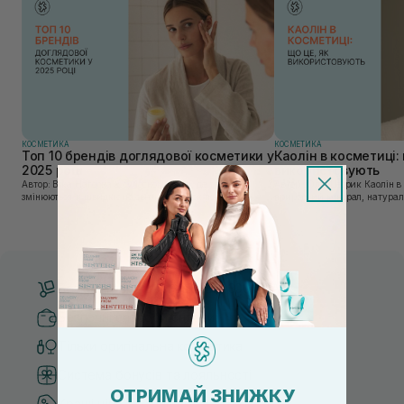
КОСМЕТИКА
КОСМЕТИКА
Топ 10 брендів доглядової косметики у
Каолін в косметиці: 
2025 році
використовують
Автор: Віка Нагорна У сучасному світі, де тренди
Автор: Юлія Цебрик Каолін в косметології – це
змінюються зі швидкістю світла, а ринок популярної
природний мінерал, натураль
косметики переповнений новими пропозиціями, вибір
безліч переваг для шкіри обл
засобу для себе стає справжнім викликом. 2025 р...
завдяки великій кількості ко
Безкоштовна доставка від 3000 UAH
Безпечні способи оплати
Тільки оригінальна косметика
Система бонусів та лояльності
ОТРИМАЙ ЗНИЖКУ
Кращі ціни та топ товари