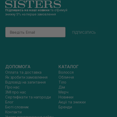
Підпишись на наші новини
та отримуй
знижку 5% на перше замовлення
Email
підписатись
ДОПОМОГА
КАТАЛОГ
Оплата та доставка
Волосся
Як зробити замовлення
Обличчя
Відповіді на запитання
Тіло
Про нас
Дім
ЗМІ про нас
Мерч
Сертифікати та нагороди
Новинки
Блог
Акції та знижки
Бюті словник
Бренди
Контакти
Умови використання сайту