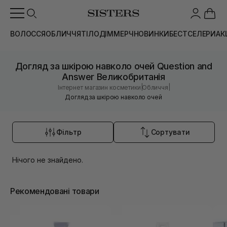
ВОЛОССЯ
ОБЛИЧЧЯ
ТІЛО
ДІМ
МЕРЧ
НОВИНКИ
БЕСТСЕЛЕРИ
АК
Догляд за шкірою навколо очей Question and
Answer Великобританія
|
|
Інтернет магазин косметики
Обличчя
Догляд за шкірою навколо очей
Фільтр
Сортувати
Нічого не знайдено.
Рекомендовані товари