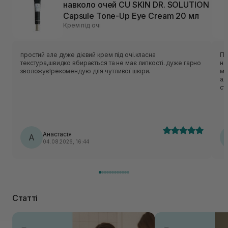
навколо очей CU SKIN DR. SOLUTION
Capsule Tone-Up Eye Cream 20 мл
Крем під очі
простий але дуже дієвий крем під очі.класна
По
текстура,швидко вбирається та не має липкості. дуже гарно
на
зволожує!рекомендую для чутливої шкіри.
менш гл
ал
ст
ме
за
за
Анастасія
А
04.08.2026, 16:44
Статті