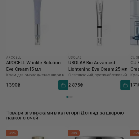
AROCELL
USOLAB
CU S
AROCELL Wrinkle Solution
USOLAB Bio Advanced
CU 
Eye Cream 15 мл
Lightening Eye Cream 25 мл
Cre
Крем для омолодження шкіри навколо очей
Освітлюючий, протинабряковий та омолоджуючий крем для очей
1 390₴
2 875₴
1 71
Товари зі знижками в категорії Догляд за шкірою
навколо очей
-20%
-10%
-15