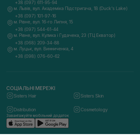
+38 (097) 611-95-94
м. Львів, вул. Академіка Підстригача, 1В (Duck's Lake)
+38 (097) 101-97-16
м. Рівне, вул. 16-го Липня, 15
+38 (097) 544-61-44
м. Рівне, вул. Кулика і Гудачека, 23 (ТЦ Екватор)
+38 (068) 209-34-88
м. Луцьк, вул. Винниченка, 4
+38 (098) 076-60-62
СОЦІАЛЬНІ МЕРЕЖІ
Sisters Hair
Sisters Skin
Distribution
Cosmetology
Завантажуйте мобільний додаток