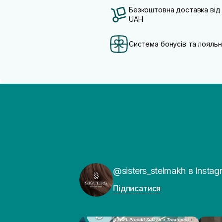
Безкоштовна доставка від
UAH
Система бонусів та лояльн
@sisters_stelmakh в Instag
Підписатися