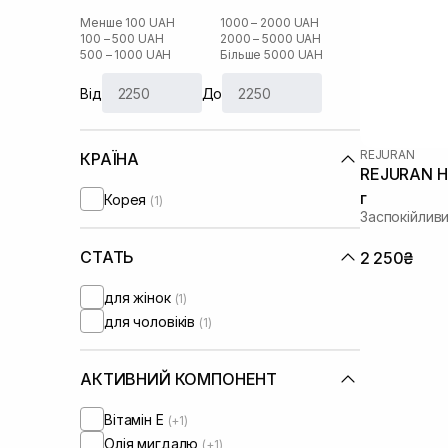
Менше 100 UAH
1000 – 2000 UAH
100 – 500 UAH
2000 – 5000 UAH
500 – 1000 UAH
Більше 5000 UAH
Від
До
REJURAN
КРАЇНА
REJURAN He
г
Корея
(1)
Заспокійлив
СТАТЬ
2 250₴
для жінок
(1)
для чоловіків
(1)
АКТИВНИЙ КОМПОНЕНТ
Вітамін Е
(+1)
Олія мигдалю
(+1)