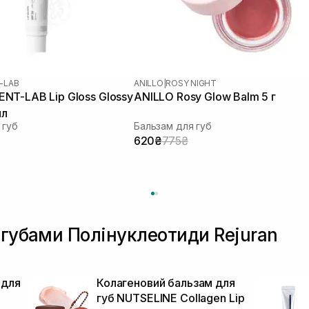
-LAB
ANILLO
|
ROSY NIGHT
NT-LAB Lip Gloss Glossy
ANILLO Rosy Glow Balm 5 г
мл
 губ
Бальзам для губ
620₴
775₴
 губами Полінуклеотиди Rejuran
 для
Колагеновий бальзам для
губ NUTSELINE Collagen Lip