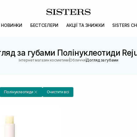
НОВИНКИ
БЕСТСЕЛЕРИ
АКЦІЇ ТА ЗНИЖКИ
SISTERS CH
ляд за губами Полінуклеотиди Rej
|
|
Інтернет магазин косметики
Обличчя
Догляд за губами
Полінуклеотиди
Очистити всі