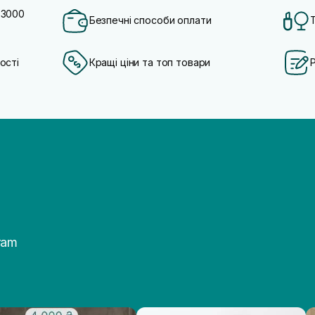
 3000
Безпечні способи оплати
ості
Кращі ціни та топ товари
ram