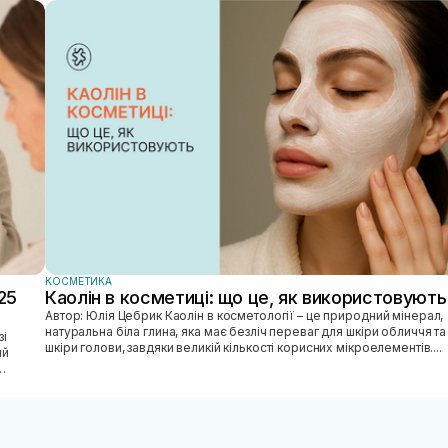
КОСМЕТИКА
25
Каолін в косметиці: що це, як використовують
Автор: Юлія Цебрик Каолін в косметології – це природний мінерал,
натуральна біла глина, яка має безліч переваг для шкіри обличчя та
шкіри голови, завдяки великій кількості корисних мікроелементів....
ий