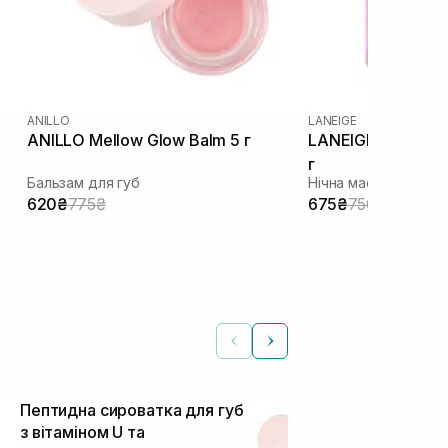
ANILLO
LANEIGE
ANILLO Mellow Glow Balm 5 г
LANEIGE Lip Sleep
г
Бальзам для губ
Нічна маска для губ
620₴
775₴
675₴
750₴
Пептидна сироватка для губ
Бальзам для
з вітаміном U та
Mellow Glow 