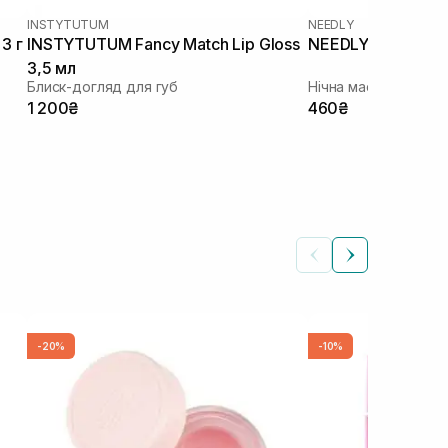
INSTYTUTUM
NEEDLY
3 г
INSTYTUTUM Fancy Match Lip Gloss
NEEDLY Sleeping L
3,5 мл
Блиск-догляд для губ
Нічна маска для губ
1 200₴
460₴
-20%
-10%