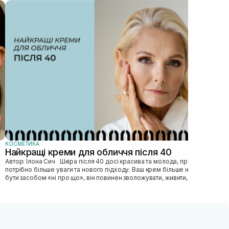
КОС
Як
Автор: Ілона Сич
зас
прав
пі...
КОСМЕТИКА
Найкращі креми для обличчя після 40
Автор: Ілона Сич Шкіра після 40 досі красива та молода, просто їй
потрібно більше уваги та нового підходу. Ваш крем більше не може
бути засобом «ні про що», він повинен зволожувати, живити, покр...