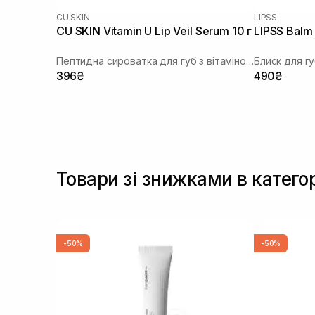
CU SKIN
LIPSS
CU SKIN Vitamin U Lip Veil Serum 10 г
LIPSS Balm
Пептидна сироватка для губ з вітаміном U та волюфіліном
Блиск для г
396₴
490₴
Товари зі знижками в катего
-50%
-50%