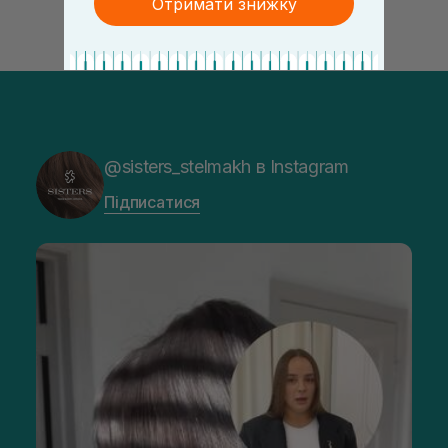
Отримати знижку
@sisters_stelmakh в Instagram
Підписатися