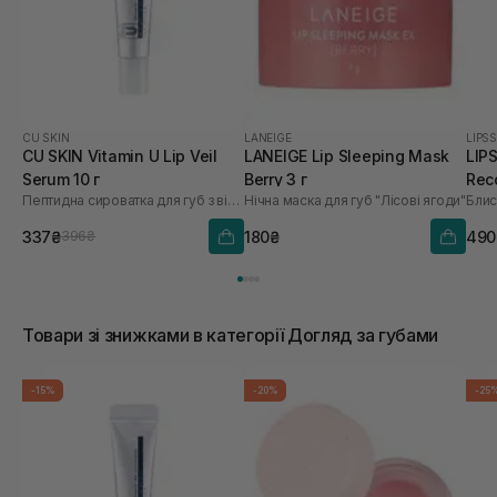
CU SKIN
LANEIGE
LIPSS
CU SKIN Vitamin U Lip Veil
LANEIGE Lip Sleeping Mask
LIP
Serum 10 г
Berry 3 г
Rec
Пептидна сироватка для губ з вітаміном U та волюфіліном
Нічна маска для губ "Лісові ягоди"
Блис
337₴
180₴
490
396₴
Товари зі знижками в категорії Догляд за губами
-15%
-20%
-25