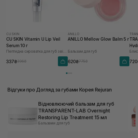
CU SKIN
ANILLO
TRAN
CU SKIN Vitamin U Lip Veil
ANILLO Mellow Glow Balm 5 г
TRA
Serum 10 г
Hyd
Пептидна сироватка для губ з вітаміном U та волюфіліном
Бальзам для губ
Блис
Aug
337₴
620₴
720
396₴
775₴
Відгуки про Догляд за губами Корея Rejuran
Відновлюючий бальзам для губ
TRANSPARENT-LAB Overnight
Restoring Lip Treatment 15 мл
Бальзами для губ