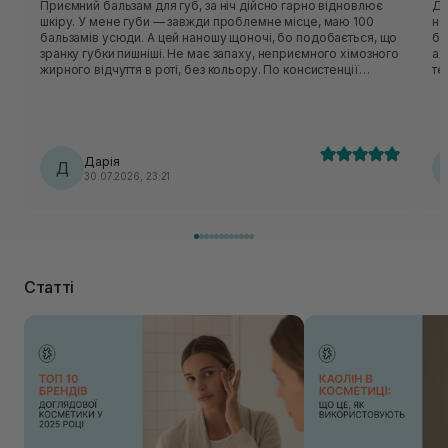
Приємний бальзам для губ, за ніч дійсно гарно відновлює
Ду
шкіру. У мене губи — завжди проблемне місце, маю 100
на
бальзамів усюди. А цей наношу щоночі, бо подобається, що
бу
зранку губки пишніші. Не має запаху, неприємного хімозного
ал
жирного відчуття в роті, без кольору. По консистенції
те
нагадує вазелін. Від температури тіла трохи мʼякне, але не
по
розтікається. Єдиний мінус — пакування, доводиться лізти
- 
туди руками. Тому не завжди зручно протягом дня його
набират
використовувати. Погоджуюся з попереднім відгуком, що
до
взимку цей бальзам має бути зіркою)) Баночка прям зовсім
зв
Дарія
не маленька, а розхід у нього мінімальний. Тому вистачить
Д
від
30.07.2026, 23:21
надовго. Плюс інколи наношу його на лікті та коліна,
особливо якщо багато зачерпнула засобу для губ.
Статті