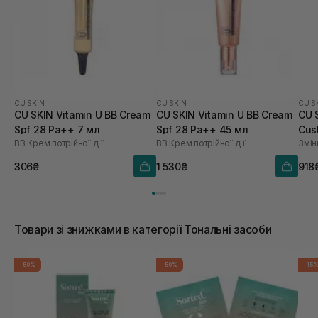
CU SKIN
CU SKIN
CU S
CU SKIN Vitamin U BB Cream
CU SKIN Vitamin U BB Cream
CU 
Spf 28 Pa++ 7 мл
Spf 28 Pa++ 45 мл
Cus
BB Крем потрійної дії
BB Крем потрійної дії
Змін
21 
306₴
1 530₴
918
Товари зі знижками в категорії Тональні засоби
-50%
-50%
-15