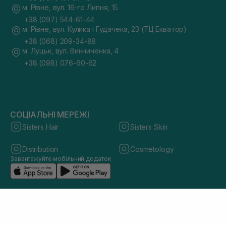
м. Рівне, вул. 16-го Липня, 15
+38 (097) 544-61-44
м. Рівне, вул. Кулика і Гудачека, 23 (ТЦ Екватор)
+38 (068) 209-34-88
м. Луцьк, вул. Винниченка, 4
+38 (098) 076-60-62
СОЦІАЛЬНІ МЕРЕЖІ
Sisters Hair
Sisters Skin
Distribution
Cosmetology
Завантажуйте мобільний додаток
© 2026 sisters.co.ua. Всі права захищено