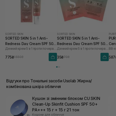
SORTED SKIN
SORTED SKIN
PURI
SORTED SKIN 5 in 1 Anti-
SORTED SKIN 5 in 1 Anti-
PUR
Redness Day Cream SPF 50
Redness Day Cream SPF 50 2
Cen
Денний крем 5 в 1 проти почервоніння
Денний крем 5 в 1 проти почервоніння
ВВ-к
30 мл
мл
№15
775₴
35₴
587
1 550₴
70₴
Відгуки про Тональні засоби Usolab Жирна/
комбінована шкіра обличчя
Кушон зі змінним блоком CU SKIN
Clean-Up Skinfit Cushion SPF 50+
PA+++ 15 г + 15 г 21 тон
Кушони для обличчя