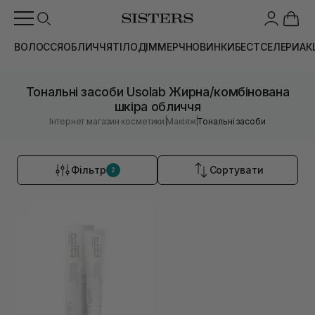
ВОЛОССЯ
ОБЛИЧЧЯ
ТІЛО
ДІМ
МЕРЧ
НОВИНКИ
БЕСТСЕЛЕРИ
АК
Тональні засоби Usolab Жирна/комбінована
шкіра обличчя
|
|
Інтернет магазин косметики
Макіяж
Тональні засоби
Фільтр
Сортувати
2