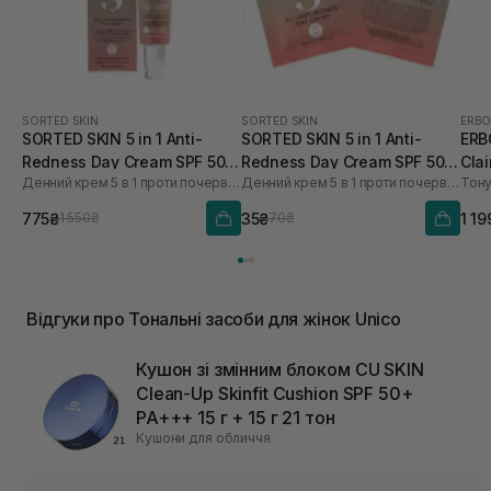
SORTED SKIN
SORTED SKIN
ERBO
SORTED SKIN 5 in 1 Anti-
SORTED SKIN 5 in 1 Anti-
ERB
Redness Day Cream SPF 50
Redness Day Cream SPF 50 2
Clai
Денний крем 5 в 1 проти почервоніння
Денний крем 5 в 1 проти почервоніння
Тону
30 мл
мл
775₴
35₴
1 19
1 550₴
70₴
Відгуки про Тональні засоби для жінок Unico
Кушон зі змінним блоком CU SKIN
Clean-Up Skinfit Cushion SPF 50+
PA+++ 15 г + 15 г 21 тон
Кушони для обличчя