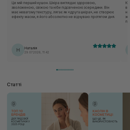
Це мій перший кушон. Шкіра виглядає здоровою,
Ку
зволоженою, свіжою та ніби підсвіченою зсередини. Він
в 
має невагому текстуру, лягає як «друга шкіра», не створює
не
ефекту маски, я його абсолютно не відчуваю протягом дня.
жи
пр
бі
тв
пр
Наталія
Н
29.07.2026, 11:42
Статті