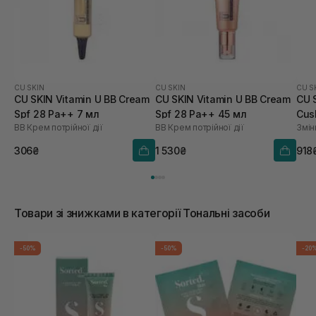
CU SKIN
CU SKIN
CU S
CU SKIN Vitamin U BB Cream
CU SKIN Vitamin U BB Cream
CU 
Spf 28 Pa++ 7 мл
Spf 28 Pa++ 45 мл
Cus
BB Крем потрійної дії
BB Крем потрійної дії
Змін
21 
306₴
1 530₴
918
Товари зі знижками в категорії Тональні засоби
-50%
-50%
-20