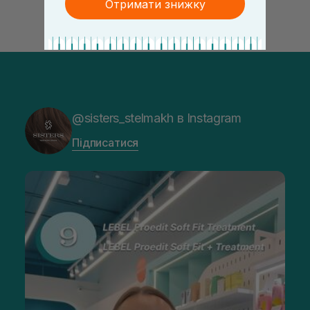
Отримати знижку
@sisters_stelmakh в Instagram
Підписатися