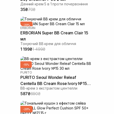
Денний крем 5 в 1 проти почервоніння
35₴
70₴
-20%
ERBORIAN
ERBORIAN Super ВВ Cream Clair 15
мл
Тонуючий BB крем для обличчя
1 199₴
1 499₴
-15%
PURITO
PURITO Seoul Wonder Releaf
Centella BB Cream Rose Ivory №15
ВВ-крем з екстрактом центелли
30 мл
587₴
690₴
-20%