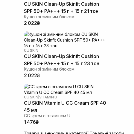
CU SKIN Clean-Up Skinfit Cushion
SPF 50+ PA+++ 15 г + 15 г 21 тон
Кушон зі змінним блоком
2 022₴
CU SKIN
CU SKIN Clean-Up Skinfit Cushion
SPF 50+ PA+++ 15 г + 15 г 23 тон
Кушон зі змінним блоком
2 022₴
CU SKIN
|
VITAMIN U
CU SKIN Vitamin U CC Cream SPF 40
45 мл
СС-крем с вітаміном U
1 476₴
Товари зі знижками в категорії Тональні засоби