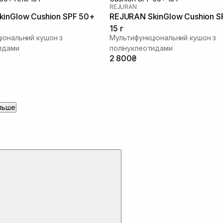
REJURAN
inGlow Cushion SPF 50+
REJURAN SkinGlow Cushion S
15 г
іональний кушон з
Мультифункціональний кушон з
идами
полінуклеотидами
2 800₴
льше