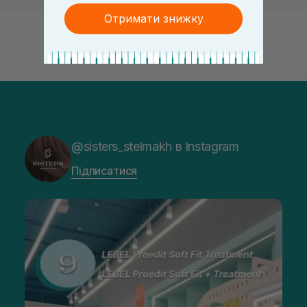
Отримати знижку
@sisters_stelmakh в Instagram
Підписатися