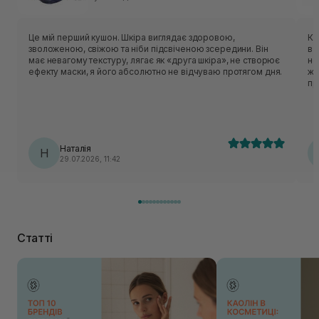
Це мій перший кушон. Шкіра виглядає здоровою,
Ку
зволоженою, свіжою та ніби підсвіченою зсередини. Він
в 
має невагому текстуру, лягає як «друга шкіра», не створює
не
ефекту маски, я його абсолютно не відчуваю протягом дня.
жи
пр
бі
тв
пр
Наталія
Н
29.07.2026, 11:42
Статті