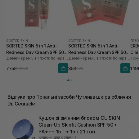
SORTED SKIN
SORTED SKIN
ERBO
SORTED SKIN 5 in 1 Anti-
SORTED SKIN 5 in 1 Anti-
ERB
Redness Day Cream SPF 50
Redness Day Cream SPF 50 2
Clai
Денний крем 5 в 1 проти почервоніння
Денний крем 5 в 1 проти почервоніння
Тону
30 мл
мл
775₴
35₴
1 19
1 550₴
70₴
Відгуки про Тональні засоби Чутлива шкіра обличчя
Dr. Ceuracle
Кушон зі змінним блоком CU SKIN
Clean-Up Skinfit Cushion SPF 50+
PA+++ 15 г + 15 г 21 тон
Кушони для обличчя