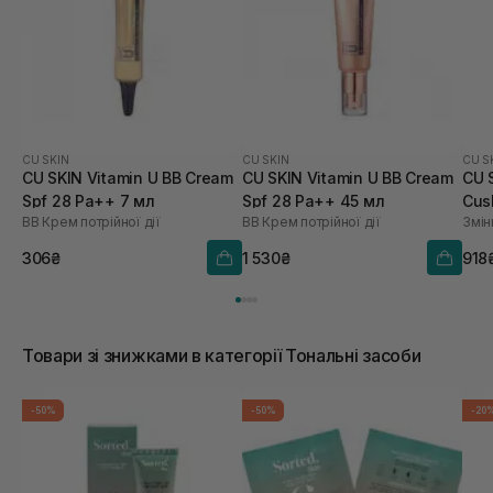
CU SKIN
CU SKIN
CU S
CU SKIN Vitamin U BB Cream
CU SKIN Vitamin U BB Cream
CU 
Spf 28 Pa++ 7 мл
Spf 28 Pa++ 45 мл
Cus
BB Крем потрійної дії
BB Крем потрійної дії
Змін
21 
306₴
1 530₴
918
Товари зі знижками в категорії Тональні засоби
-50%
-50%
-20