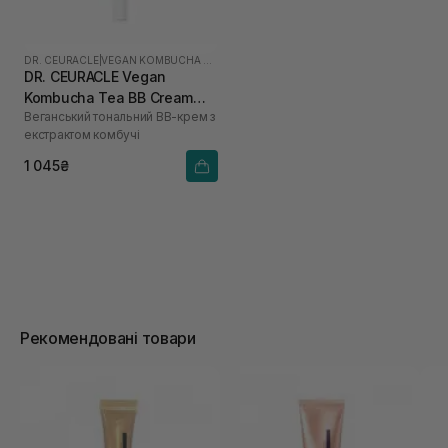
DR. CEURACLE
|
VEGAN KOMBUCHA TEA
DR. CEURACLE Vegan
Kombucha Tea BB Cream
Веганський тональний ВВ-крем з
Normal 30 мл
екстрактом комбучі
1 045₴
Рекомендовані товари