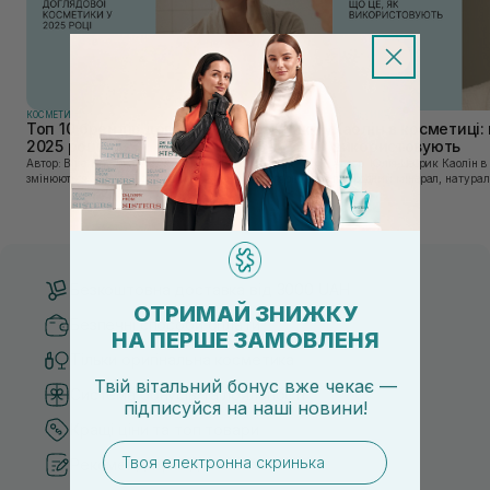
КОСМЕТИКА
КОСМЕТИКА
Топ 10 брендів доглядової косметики у
Каолін в косметиці: 
2025 році
використовують
Автор: Віка Нагорна У сучасному світі, де тренди
Автор: Юлія Цебрик Каолін в косметології – це
змінюються зі швидкістю світла, а ринок популярної
природний мінерал, натураль
косметики переповнений новими пропозиціями, вибір
безліч переваг для шкіри обл
засобу для себе стає справжнім викликом. 2025 р...
завдяки великій кількості ко
Безкоштовна доставка від 3000 UAH
ОТРИМАЙ ЗНИЖКУ
Безпечні способи оплати
НА ПЕРШЕ ЗАМОВЛЕНЯ
Тільки оригінальна косметика
Твій вітальний бонус вже чекає —
Система бонусів та лояльності
підписуйся
на
наші новини!
Кращі ціни та топ товари
email
Рекомендації від косметологів