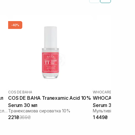
-40%
COS DE BAHA
WHOCARES
мл
COS DE BAHA Tranexamic Acid 10%
WHOCARES Shinin
Serum 30 мл
Serum 30 мл
Активна сироватка з азелаїновою кислотою
Транексамова сироватка 10%
221₴
369₴
1 449₴