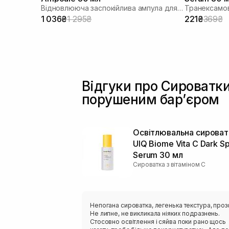
Відновлююча заспокійлива ампула для обличчя
Транексамо
1 036₴
1 295₴
221₴
369₴
Відгуки про Сироватки
порушеним барʼєром
Освітлювальна сироват
UIQ Biome Vita C Dark S
Serum 30 мл
Сироватка з вітаміном С
Непогана сироватка, легенька текстура, проз
Не липне, не викликала ніяких подразнень.
Стосовно освітлення і сяйва поки рано щось