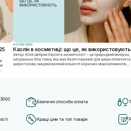
КОСМЕТИКА
25
Каолін в косметиці: що це, як використовують
Автор: Юлія Цебрик Каолін в косметології – це природний мінерал,
натуральна біла глина, яка має безліч переваг для шкіри обличчя та
шкіри голови, завдяки великій кількості корисних мікроелементів....
ий
 3000
Безпечні способи оплати
ості
Кращі ціни та топ товари