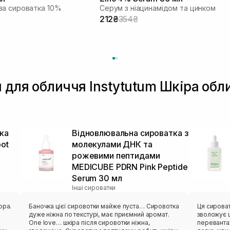
ва сироватка 10%
Серум з ніацинамідом та цинком
212₴
354₴
 для обличчя Instytutum Шкіра обл
ка
Відновлювальна сироватка з
pot
молекулами ДНК та
рожевими пептидами
MEDICUBE PDRN Pink Peptide
Serum 30 мл
Інші сироватки
ора.
Баночка цієї сировотки майже пуста… Сировотка
Ця сирова
дуже ніжна по текстурі, має приємний аромат.
зволожує 
One love… шкіра після сировотки ніжна,
переванта