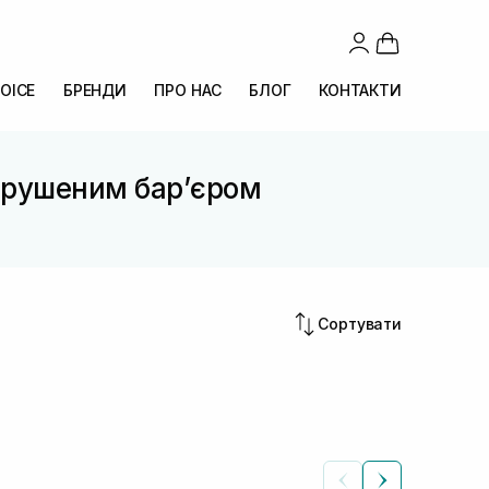
OICE
БРЕНДИ
ПРО НАС
БЛОГ
КОНТАКТИ
порушеним барʼєром
Сортувати