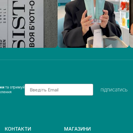
Email
ини
та отримуй
підписатись
влення
КОНТАКТИ
МАГАЗИНИ