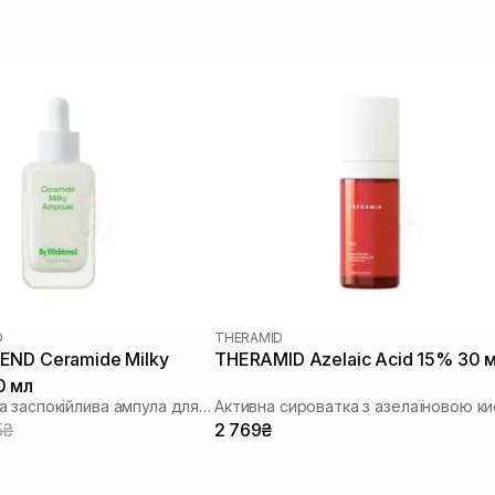
D
THERAMID
END Ceramide Milky
THERAMID Azelaic Acid 15% 30 
0 мл
Відновлююча заспокійлива ампула для обличчя
5₴
2 769₴