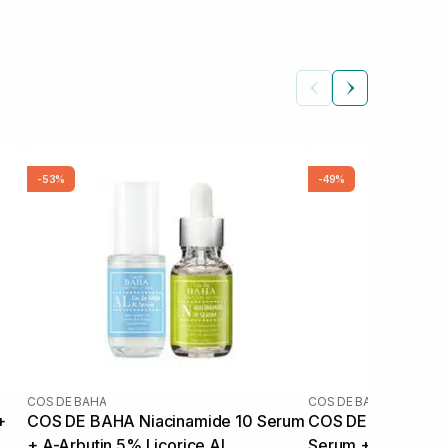
-53%
-49%
COS DE BAHA
COS DE BAHA
+
COS DE BAHA Niacinamide 10 Serum
COS DE BAHA Sali
+ A-Arbutin 5% Licorice AL
Serum + Azelaic A