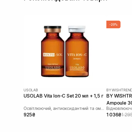
-20%
USOLAB
BY WISHTREN
USOLAB Vita Ion-C Set 20 мл + 1,5 г
BY WISHTR
Ampoule 3
Освітлюючий, антиоксидантний та омолоджуючий набір
925₴
1 036₴
1 29