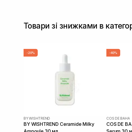
Товари зі знижками в катего
-20%
-40%
BY WISHTREND
COS DE BAHA
BY WISHTREND Ceramide Milky
COS DE BA
Ampoule 30 мл
Serum 30 