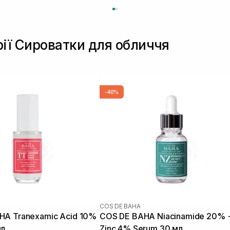
рії Сироватки для обличчя
-40%
COS DE BAHA
HA Tranexamic Acid 10%
COS DE BAHA Niacinamide 20% 
мл
Zinc 4% Serum 30 мл