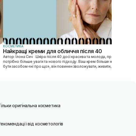
КОСМЕТИКА
Найкращі креми для обличчя після 40
Автор: Ілона Сич Шкіра після 40 досі красива та молода, просто їй
потрібно більше уваги та нового підходу. Ваш крем більше не може
бути засобом «ні про що», він повинен зволожувати, живити, покр...
Тільки оригінальна косметика
Рекомендації від косметологів