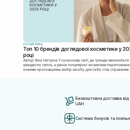
КОСМЕТИКА
Топ 10 брендів доглядової косметики у 20
році
Автор: Віка Нагорна У сучасному світі, де тренди змінюються зі
швидкістю світла, а ринок популярної косметики переповнен
новими пропозиціями, вибір засобу для себе стає справжнім
викликом. 2025 р...
Безкоштовна доставка від
UAH
Система бонусів та лояльн