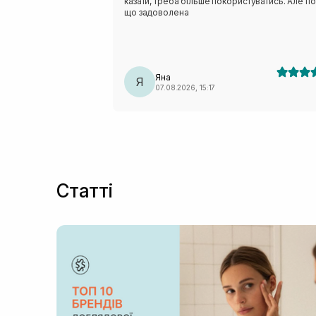
казати, треба більше покористуватись. Але п
що задоволена
Яна
Я
07.08.2026, 15:17
Статті