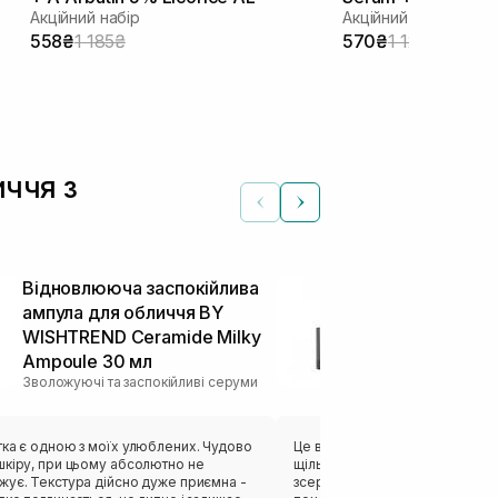
Акційний набір
Акційний набір
558₴
1 185₴
570₴
1 125₴
иччя з
Відновлююча заспокійлива
Антивікова 
ампула для обличчя BY
пептидами м
WISHTREND Ceramide Milky
Copper Pept
Інші сироватки
Ampoule 30 мл
Зволожуючі та заспокійливі серуми
тка є одною з моїх улюблених. Чудово
Це вже моя третя баночка). Шк
шкіру, при цьому абсолютно не
щільнішою, пружною та ніби 
жує. Текстура дійсно дуже приємна -
зсередини. Сироватка чудово знімає