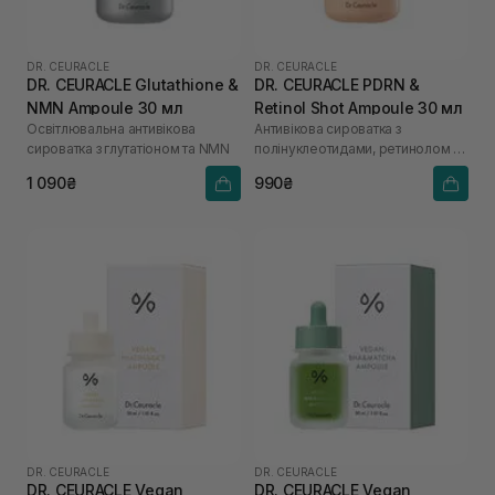
DR. CEURACLE
DR. CEURACLE
DR. CEURACLE Glutathione &
DR. CEURACLE PDRN &
NMN Ampoule 30 мл
Retinol Shot Ampoule 30 мл
Освітлювальна антивікова
Антивікова сироватка з
сироватка з глутатіоном та NMN
полінуклеотидами, ретинолом та
спікулами
1 090₴
990₴
DR. CEURACLE
DR. CEURACLE
DR. CEURACLE Vegan
DR. CEURACLE Vegan