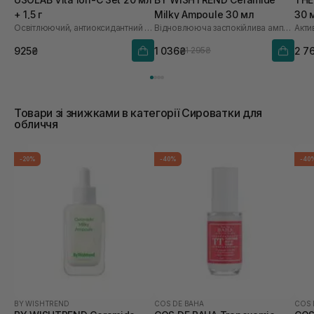
+ 1,5 г
Milky Ampoule 30 мл
30 
Освітлюючий, антиоксидантний та омолоджуючий набір
Відновлююча заспокійлива ампула для обличчя
925₴
1 036₴
2 7
1 295₴
Товари зі знижками в категорії Сироватки для
обличчя
-20%
-40%
-40
BY WISHTREND
COS DE BAHA
COS 