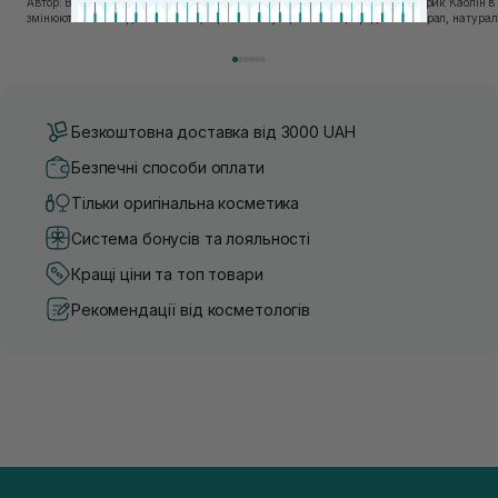
Автор: Віка Нагорна У сучасному світі, де тренди
Автор: Юлія Цебрик Каолін в косметології – це
змінюються зі швидкістю світла, а ринок популярної
природний мінерал, натураль
косметики переповнений новими пропозиціями, вибір
безліч переваг для шкіри обл
засобу для себе стає справжнім викликом. 2025 р...
завдяки великій кількості ко
Безкоштовна доставка від 3000 UAH
Безпечні способи оплати
Тільки оригінальна косметика
Система бонусів та лояльності
Кращі ціни та топ товари
Рекомендації від косметологів