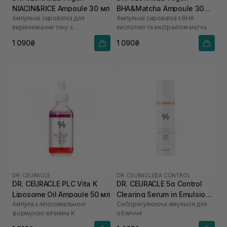
NIACIN&RICE Ampoule 30 мл
BHA&Matcha Ampoule 30
Ампульна сироватка для
Ампульна сироватка з BHA
мл
вирівнювання тону з
кислотою та екстрактом матчa
ніацинамідом та екстрактом рису
1 090₴
1 090₴
DR. CEURACLE
DR. CEURACLE
|
5Α CONTROL
DR. CEURACLE PLC Vita K
DR. CEURACLE 5α Control
Liposome Oil Ampoule 50 мл
Clearing Serum in Emulsion
Ампула з ліпосомальною
Себорегулююча емульсія для
100 мл
формулою вітаміна К
обличчя