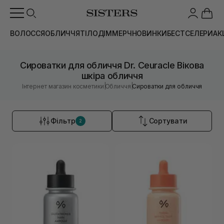
ВОЛОССЯ
ОБЛИЧЧЯ
ТІЛО
ДІМ
МЕРЧ
НОВИНКИ
БЕСТСЕЛЕРИ
АК
Сироватки для обличчя Dr. Ceuracle Вікова
шкіра обличчя
|
|
Інтернет магазин косметики
Обличчя
Сироватки для обличчя
Фільтр
Сортувати
2