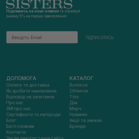
Підпишись на наші новини
та отримуй
знижку 5% на перше замовлення
Email
підписатись
ДОПОМОГА
КАТАЛОГ
Оплата та доставка
Волосся
Як зробити замовлення
Обличчя
Відповіді на запитання
Тіло
Про нас
Дім
ЗМІ про нас
Мерч
Сертифікати та нагороди
Новинки
Блог
Акції та знижки
Бюті словник
Бренди
Контакти
Умови використання сайту