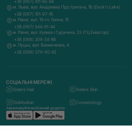
+38 (097) 611-95-94
м. Львів, вул. Академіка Підстригача, 1В (Duck's Lake)
+38 (097) 101-97-16
м. Рівне, вул. 16-го Липня, 15
+38 (097) 544-61-44
м. Рівне, вул. Кулика і Гудачека, 23 (ТЦ Екватор)
+38 (068) 209-34-88
м. Луцьк, вул. Винниченка, 4
+38 (098) 076-60-62
СОЦІАЛЬНІ МЕРЕЖІ
Sisters Hair
Sisters Skin
Distribution
Cosmetology
Завантажуйте мобільний додаток