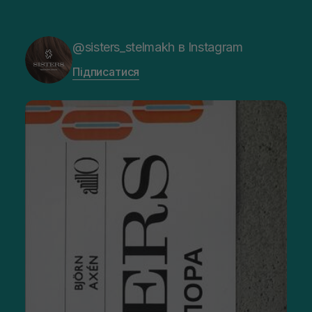
@sisters_stelmakh в Instagram
Підписатися