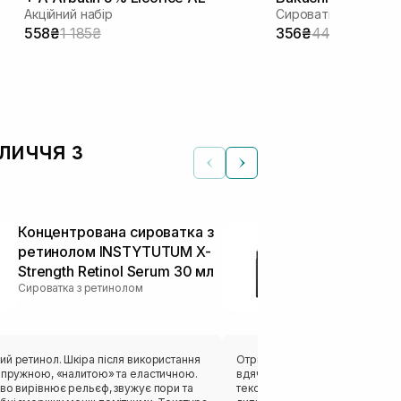
Акційний набір
Сироватка з бакучі
558₴
1 185₴
356₴
445₴
личчя з
Концентрована сироватка з
Антивіковий
ретинолом INSTYTUTUM X-
Liquid Pepti
Strength Retinol Serum 30 мл
Face Serum 
Сироватка з ретинолом
Інші сироватки
й ретинол. Шкіра після використання
Отримала в подарунок пробник
ш пружною, «налитою» та еластичною.
вдячна дівчатам. Сиворотка м
во вирівнює рельєф, звужує пори та
текстури, швидко впитується, 