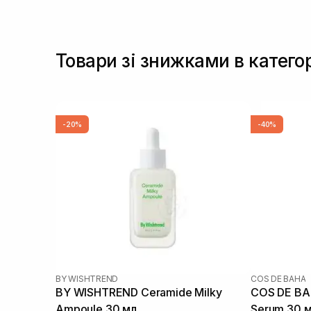
Товари зі знижками в катего
-20%
-40%
BY WISHTREND
COS DE BAHA
BY WISHTREND Ceramide Milky
COS DE BA
Ampoule 30 мл
Serum 30 