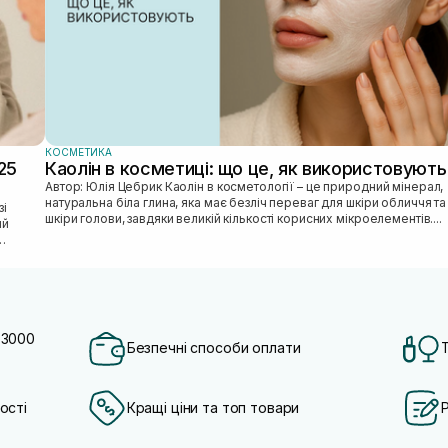
КОСМЕТИКА
25
Каолін в косметиці: що це, як використовують
Автор: Юлія Цебрик Каолін в косметології – це природний мінерал,
натуральна біла глина, яка має безліч переваг для шкіри обличчя та
шкіри голови, завдяки великій кількості корисних мікроелементів....
ий
 3000
Безпечні способи оплати
ості
Кращі ціни та топ товари