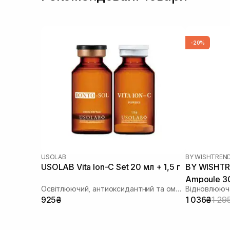
-20%
USOLAB
BY WISHTREN
USOLAB Vita Ion-C Set 20 мл + 1,5 г
BY WISHTR
Ampoule 3
Освітлюючий, антиоксидантний та омолоджуючий набір
925₴
1 036₴
1 29