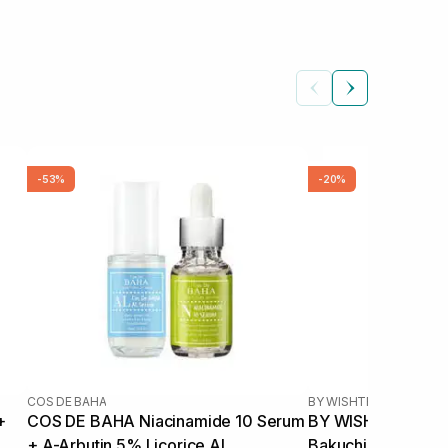
-53%
-20%
COS DE BAHA
BY WISHTREND
|
VITAMI
+
COS DE BAHA Niacinamide 10 Serum
BY WISHTREND Po
+ A-Arbutin 5% Licorice AL
Bakuchiol Serum 1