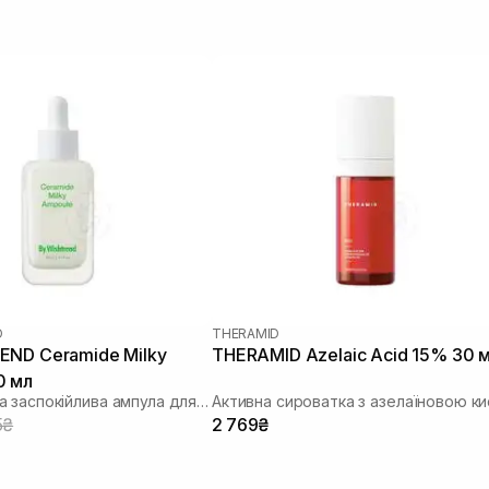
D
THERAMID
END Ceramide Milky
THERAMID Azelaic Acid 15% 30 
0 мл
Відновлююча заспокійлива ампула для обличчя
5₴
2 769₴