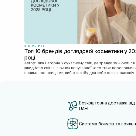
КОСМЕТИКА
Топ 10 брендів доглядової косметики у 20
році
Автор: Віка Нагорна У сучасному світі, де тренди змінюються зі
швидкістю світла, а ринок популярної косметики переповнен
новими пропозиціями, вибір засобу для себе стає справжнім
викликом. 2025 р...
Безкоштовна доставка від
UAH
Система бонусів та лояльн