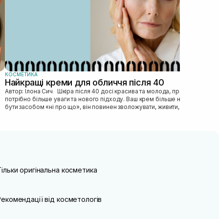
КОСМЕТИКА
Найкращі креми для обличчя після 40
Автор: Ілона Сич Шкіра після 40 досі красива та молода, просто їй
потрібно більше уваги та нового підходу. Ваш крем більше не може
бути засобом «ні про що», він повинен зволожувати, живити, покр...
Тільки оригінальна косметика
Рекомендації від косметологів