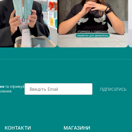
Email
ини
та отримуй
підписатись
влення
КОНТАКТИ
МАГАЗИНИ