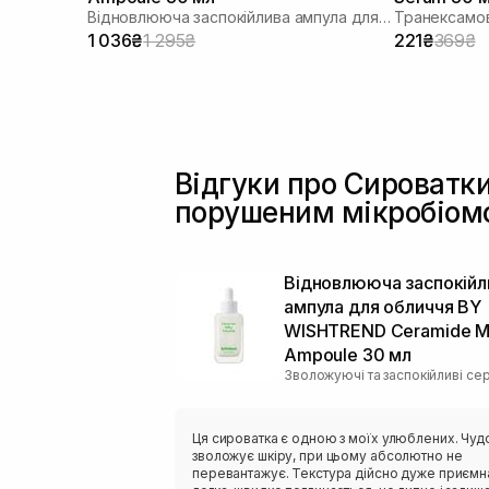
Відновлююча заспокійлива ампула для обличчя
Транексамо
1 036₴
1 295₴
221₴
369₴
Відгуки про Сироватки
порушеним мікробіом
Відновлююча заспокійл
ампула для обличчя BY
WISHTREND Ceramide Mi
Ampoule 30 мл
Зволожуючі та заспокійливі се
Ця сироватка є одною з моїх улюблених. Чуд
зволожує шкіру, при цьому абсолютно не
перевантажує. Текстура дійсно дуже приємн