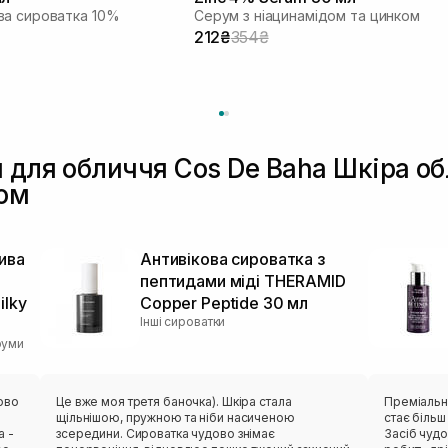
ва сироватка 10%
Серум з ніацинамідом та цинком
212₴
354₴
 для обличчя Cos De Baha Шкіра об
ом
ива
Антивікова сироватка з
пептидами міді THERAMID
lky
Copper Peptide 30 мл
Інші сироватки
руми
ово
Це вже моя третя баночка). Шкіра стала
Преміальни
щільнішою, пружною та ніби насиченою
стає біль
а -
зсередини. Сироватка чудово знімає
Засіб чудо