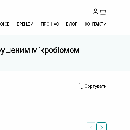
OICE
БРЕНДИ
ПРО НАС
БЛОГ
КОНТАКТИ
орушеним мікробіомом
Сортувати