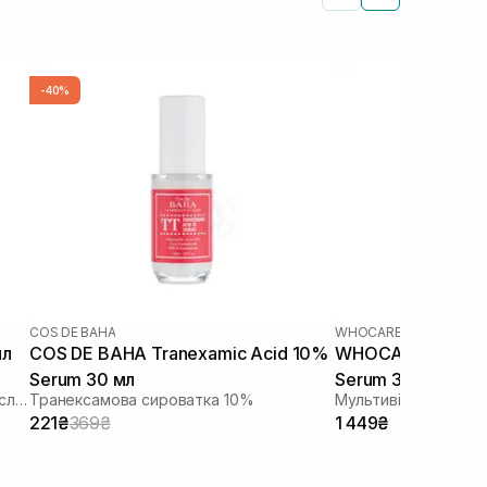
-40%
COS DE BAHA
WHOCARES
мл
COS DE BAHA Tranexamic Acid 10%
WHOCARES Shinin
Serum 30 мл
Serum 30 мл
Активна сироватка з азелаїновою кислотою
Транексамова сироватка 10%
221₴
369₴
1 449₴