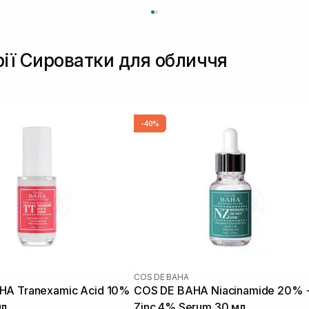
рії Сироватки для обличчя
-40%
COS DE BAHA
HA Tranexamic Acid 10%
COS DE BAHA Niacinamide 20% 
мл
Zinc 4% Serum 30 мл