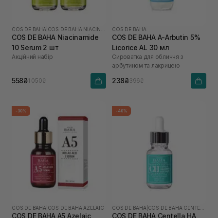
COS DE BAHA
|
COS DE BAHA NIACINAMIDE
COS DE BAHA
COS DE BAHA Niacinamide
COS DE BAHA A-Arbutin 5%
10 Serum 2 шт
Licorice AL 30 мл
Акційний набір
Сироватка для обличчя з
арбутином та лакрицею
558₴
238₴
1 050₴
396₴
-30%
-40%
COS DE BAHA
|
COS DE BAHA AZELAIC
COS DE BAHA
|
COS DE BAHA CENTELLA
COS DE BAHA A5 Azelaic
COS DE BAHA Centella HA