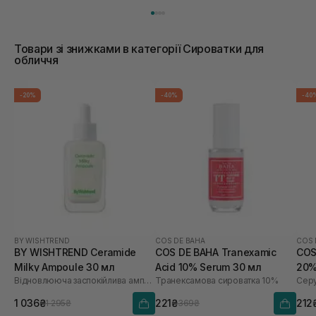
Товари зі знижками в категорії Сироватки для
обличчя
-20%
-40%
-40
BY WISHTREND
COS DE BAHA
COS 
BY WISHTREND Ceramide
COS DE BAHA Tranexamic
COS
Milky Ampoule 30 мл
Acid 10% Serum 30 мл
20%
Відновлююча заспокійлива ампула для обличчя
Транексамова сироватка 10%
Серу
1 036₴
221₴
212
1 295₴
369₴