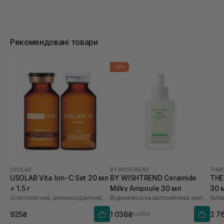
Рекомендовані товари
-20%
USOLAB
BY WISHTREND
THER
USOLAB Vita Ion-C Set 20 мл
BY WISHTREND Ceramide
THE
+ 1,5 г
Milky Ampoule 30 мл
30 
Освітлюючий, антиоксидантний та омолоджуючий набір
Відновлююча заспокійлива ампула для обличчя
925₴
1 036₴
2 7
1 295₴