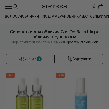
ВОЛОССЯ
ОБЛИЧЧЯ
ТІЛО
ДІМ
МЕРЧ
НОВИНКИ
БЕСТСЕЛЕРИ
АК
Сироватки для обличчя Cos De Baha Шкіра
обличчя з куперозом
|
|
Інтернет магазин косметики
Обличчя
Сироватки для обличчя
Фільтр
Сортувати
2
-47%
-40%