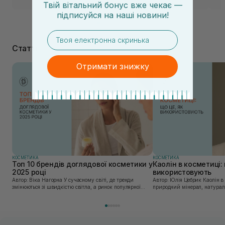
Твій вітальний бонус вже чекає —
підписуйся
на
наші новини!
email
Статті
Отримати знижку
КОСМЕТИКА
КОСМЕТИКА
Топ 10 брендів доглядової косметики у
Каолін в косметиці: 
2025 році
використовують
Автор: Віка Нагорна У сучасному світі, де тренди
Автор: Юлія Цебрик Каолін в косметології – це
змінюються зі швидкістю світла, а ринок популярної
природний мінерал, натураль
косметики переповнений новими пропозиціями, вибір
безліч переваг для шкіри обл
засобу для себе стає справжнім викликом. 2025 р...
завдяки великій кількості ко