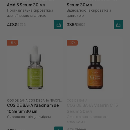
Acid 5 Serum 30 мл
Serum 30 мл
Протизапальна сироватка з
Відновлююча сироватка з
азелаїновою кислотою
центелою
403₴
336₴
575₴
560₴
-30%
-30%
COS DE BAHA
|
COS DE BAHA NIACINAMIDE
COS DE BAHA
COS DE BAHA Niacinamide
COS DE BAHA Vitamin C 15
10 Serum 30 мл
Serum 30 мл
Сироватка з ніацинамідом
Освітлююча сироватка з
вітаміном С
406₴
580₴