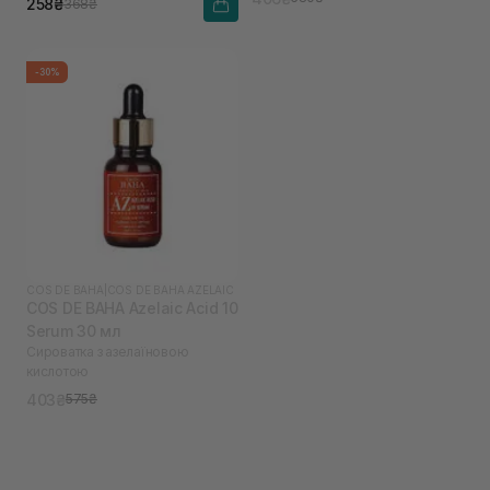
258₴
368₴
-30%
COS DE BAHA
|
COS DE BAHA AZELAIC
COS DE BAHA Azelaic Acid 10
Serum 30 мл
Сироватка з азелаїновою
кислотою
403₴
575₴