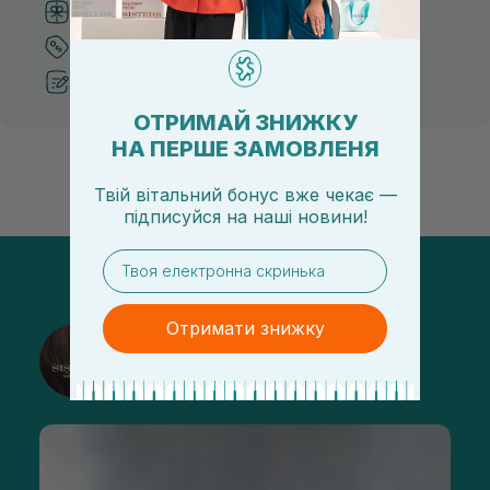
Система бонусів та лояльності
Кращі ціни та топ товари
Рекомендації від косметологів
ОТРИМАЙ ЗНИЖКУ
НА ПЕРШЕ ЗАМОВЛЕНЯ
Твій вітальний бонус вже чекає —
підписуйся
на
наші новини!
email
Отримати знижку
@sisters_stelmakh в Instagram
Підписатися