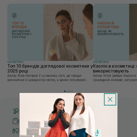
КОСМЕТИКА
КОСМЕТИКА
Топ 10 брендів доглядової косметики у
Каолін в косметиці: 
2025 році
використовують
Автор: Віка Нагорна У сучасному світі, де тренди
Автор: Юлія Цебрик Каолін в косметології – це
змінюються зі швидкістю світла, а ринок популярної
природний мінерал, натураль
косметики переповнений новими пропозиціями, вибір
безліч переваг для шкіри обл
засобу для себе стає справжнім викликом. 2025 р...
завдяки великій кількості ко
Безкоштовна доставка від 3000 UAH
Безпечні способи оплати
Тільки оригінальна косметика