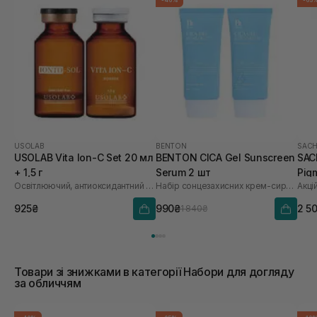
-46%
-65
USOLAB
BENTON
SACH
USOLAB Vita Ion-C Set 20 мл
BENTON CICA Gel Sunscreen
SAC
+ 1,5 г
Serum 2 шт
Pig
Освітлюючий, антиоксидантний та омолоджуючий набір
Набір сонцезахисних крем-сироваток
Акці
Saf
925₴
990₴
2 5
1 840₴
Товари зі знижками в категорії Набори для догляду
за обличчям