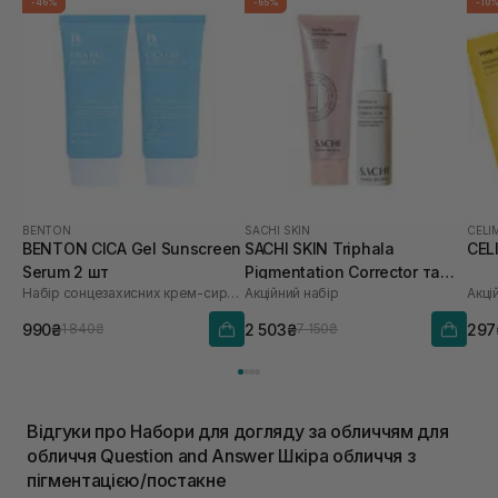
-46%
-65%
-10
BENTON
SACHI SKIN
CELI
BENTON CICA Gel Sunscreen
SACHI SKIN Triphala
CEL
Serum 2 шт
Pigmentation Corrector та
Набір сонцезахисних крем-сироваток
Акційний набір
Акці
Saffron Luminous Cleanser
990₴
2 503₴
297
1 840₴
7 150₴
Відгуки про Набори для догляду за обличчям для
обличчя Question and Answer Шкіра обличчя з
пігментацією/постакне