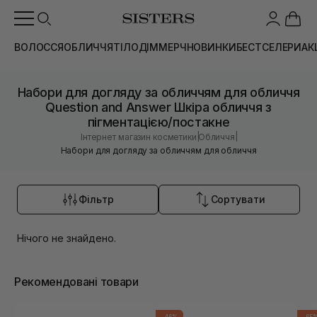
ВОЛОССЯ
ОБЛИЧЧЯ
ТІЛО
ДІМ
МЕРЧ
НОВИНКИ
БЕСТСЕЛЕРИ
АК
Набори для догляду за обличчям для обличчя
Question and Answer Шкіра обличчя з
пігментацією/постакне
|
|
Інтернет магазин косметики
Обличчя
Набори для догляду за обличчям для обличчя
Фільтр
Сортувати
Нічого не знайдено.
Рекомендовані товари