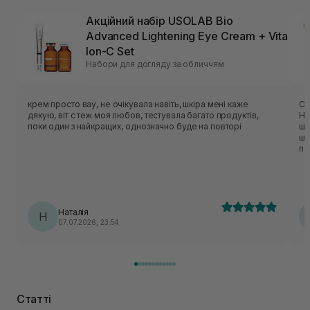
Акційний набір USOLAB Bio
Advanced Lightening Eye Cream + Vita
Ion-C Set
Набори для догляду за обличчям
крем просто вау, не очікувала навіть, шкіра мені каже
Су
дякую, віт с теж моя любов, тестувала багато продуктів,
Ні
поки один з найкращих, однозначно буде на повторі
шк
шк
по
Наталія
Н
07.07.2026, 23:54
Статті