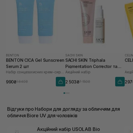
BENTON
SACHI SKIN
CELI
BENTON CICA Gel Sunscreen
SACHI SKIN Triphala
CEL
Serum 2 шт
Pigmentation Corrector та
Набір сонцезахисних крем-сироваток
Акційний набір
Акці
Saffron Luminous Cleanser
990₴
2 503₴
297
1 840₴
7 150₴
Відгуки про Набори для догляду за обличчям для
обличчя Biore UV для чоловіків
Акційний набір USOLAB Bio