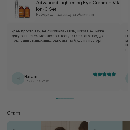
Advanced Lightening Eye Cream + Vita
Ion-C Set
Набори для догляду за обличчям
крем просто вау, не очікувала навіть, шкіра мені каже
Су
дякую, віт с теж моя любов, тестувала багато продуктів,
Ні
поки один з найкращих, однозначно буде на повторі
шк
шк
по
Наталія
Н
07.07.2026, 23:54
Статті