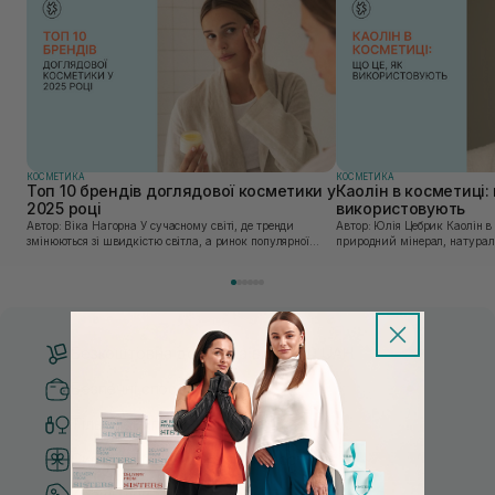
КОСМЕТИКА
КОСМЕТИКА
Топ 10 брендів доглядової косметики у
Каолін в косметиці: 
2025 році
використовують
Автор: Віка Нагорна У сучасному світі, де тренди
Автор: Юлія Цебрик Каолін в косметології – це
змінюються зі швидкістю світла, а ринок популярної
природний мінерал, натураль
косметики переповнений новими пропозиціями, вибір
безліч переваг для шкіри обл
засобу для себе стає справжнім викликом. 2025 р...
завдяки великій кількості ко
Безкоштовна доставка від 3000 UAH
Безпечні способи оплати
Тільки оригінальна косметика
Система бонусів та лояльності
Кращі ціни та топ товари