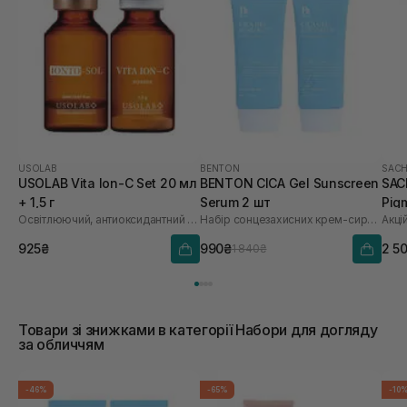
USOLAB
BENTON
SACH
USOLAB Vita Ion-C Set 20 мл
BENTON CICA Gel Sunscreen
SAC
+ 1,5 г
Serum 2 шт
Pig
Освітлюючий, антиоксидантний та омолоджуючий набір
Набір сонцезахисних крем-сироваток
Акці
Saf
925₴
990₴
2 5
1 840₴
Товари зі знижками в категорії Набори для догляду
за обличчям
-46%
-65%
-10