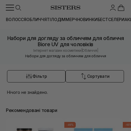
ВОЛОССЯ
ОБЛИЧЧЯ
ТІЛО
ДІМ
МЕРЧ
НОВИНКИ
БЕСТСЕЛЕРИ
АК
Набори для догляду за обличчям для обличчя
Biore UV для чоловіків
|
|
Інтернет магазин косметики
Обличчя
Набори для догляду за обличчям для обличчя
Фільтр
Сортувати
Нічого не знайдено.
Рекомендовані товари
-46%
-65