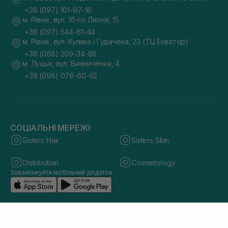
+38 (097) 101-97-16
м. Рівне, вул. 16-го Липня, 15
+38 (097) 544-61-44
м. Рівне, вул. Кулика і Гудачека, 23 (ТЦ Екватор)
+38 (068) 209-34-88
м. Луцьк, вул. Винниченка, 4
+38 (098) 076-60-62
СОЦІАЛЬНІ МЕРЕЖІ
Sisters Hair
Sisters Skin
Distribution
Cosmetology
Завантажуйте мобільний додаток