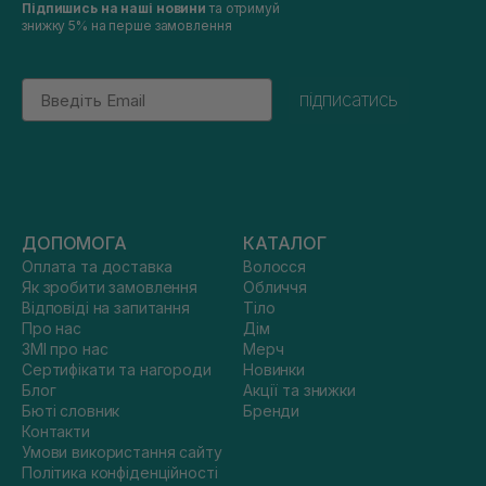
Підпишись на наші новини
та отримуй
знижку 5% на перше замовлення
Email
підписатись
ДОПОМОГА
КАТАЛОГ
Оплата та доставка
Волосся
Як зробити замовлення
Обличчя
Відповіді на запитання
Тіло
Про нас
Дім
ЗМІ про нас
Мерч
Сертифікати та нагороди
Новинки
Блог
Акції та знижки
Бюті словник
Бренди
Контакти
Умови використання сайту
Політика конфіденційності