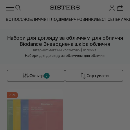
ВОЛОССЯ
ОБЛИЧЧЯ
ТІЛО
ДІМ
МЕРЧ
НОВИНКИ
БЕСТСЕЛЕРИ
АК
Набори для догляду за обличчям для обличчя
Biodance Зневоднена шкіра обличчя
|
|
Інтернет магазин косметики
Обличчя
Набори для догляду за обличчям для обличчя
Фільтр
Сортувати
2
-15%