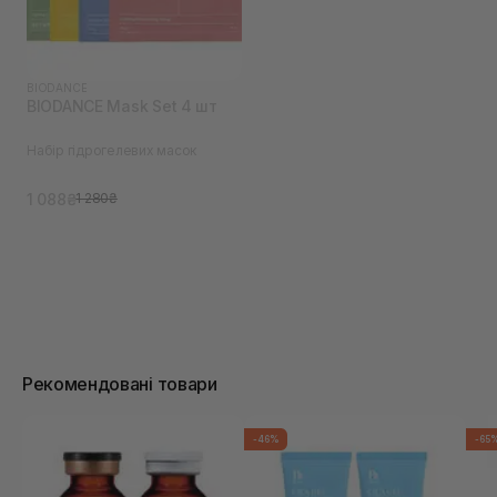
BIODANCE
BIODANCE Mask Set 4 шт
Набір гідрогелевих масок
1 088₴
1 280₴
Рекомендовані товари
-46%
-65