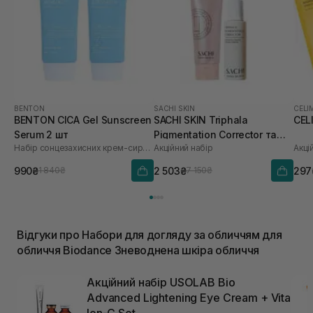
BENTON
SACHI SKIN
CELI
BENTON CICA Gel Sunscreen
SACHI SKIN Triphala
CEL
Serum 2 шт
Pigmentation Corrector та
Набір сонцезахисних крем-сироваток
Акційний набір
Акці
Saffron Luminous Cleanser
990₴
2 503₴
297
1 840₴
7 150₴
Відгуки про Набори для догляду за обличчям для
обличчя Biodance Зневоднена шкіра обличчя
Акційний набір USOLAB Bio
Advanced Lightening Eye Cream + Vita