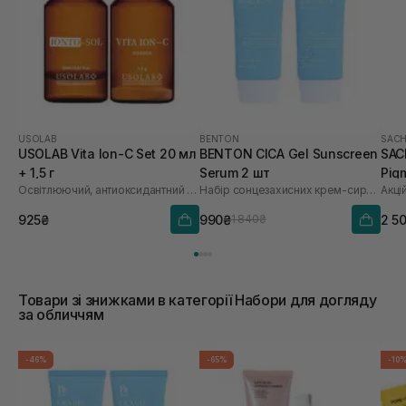
USOLAB
BENTON
SACH
USOLAB Vita Ion-C Set 20 мл
BENTON CICA Gel Sunscreen
SAC
+ 1,5 г
Serum 2 шт
Pig
Освітлюючий, антиоксидантний та омолоджуючий набір
Набір сонцезахисних крем-сироваток
Акці
Saf
925₴
990₴
2 5
1 840₴
Товари зі знижками в категорії Набори для догляду
за обличчям
-46%
-65%
-10