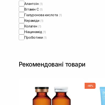
Алантоїн
(1)
Вітамін C
(1)
Гіалуронова кислота
(1)
Кераміди
(1)
Колаген
(1)
Ніацинамід
(1)
Пробіотики
(1)
Рекомендовані товари
-46%