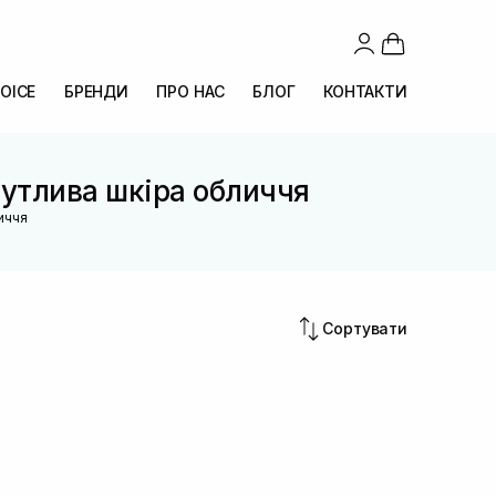
OICE
БРЕНДИ
ПРО НАС
БЛОГ
КОНТАКТИ
Чутлива шкіра обличчя
иччя
Сортувати