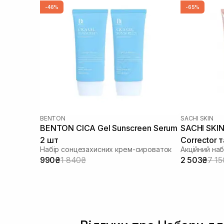
-46%
-65%
BENTON
SACHI SKIN
BENTON CICA Gel Sunscreen Serum
SACHI SKIN 
2 шт
Corrector т
Набір сонцезахисних крем-сироваток
Акційний наб
Cleanser
990₴
1 840₴
2 503₴
7 15