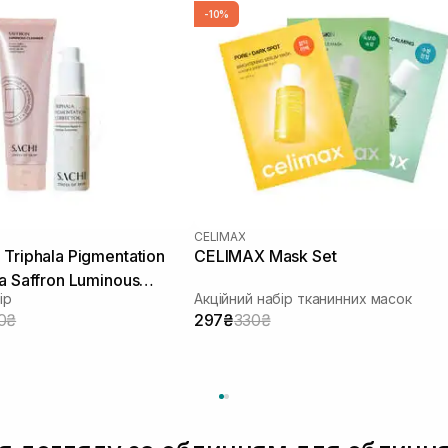
-10%
CELIMAX
Triphala Pigmentation
CELIMAX Mask Set
а Saffron Luminous
ір
Акційний набір тканинних масок
0₴
297₴
330₴