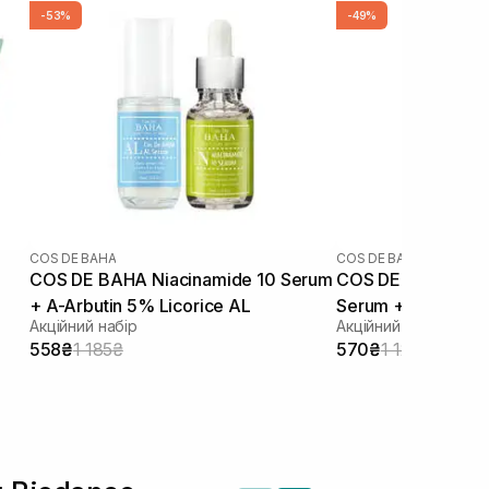
-53%
-49%
COS DE BAHA
COS DE BAHA
COS DE BAHA Niacinamide 10 Serum
COS DE BAHA Sali
+ A-Arbutin 5% Licorice AL
Serum + Azelaic A
Акційний набір
Акційний набір
558₴
1 185₴
570₴
1 125₴