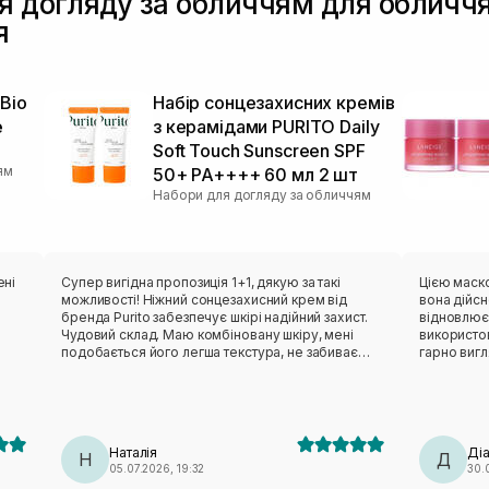
я догляду за обличчям для обличч
я
Bio
Набір сонцезахисних кремів
e
з керамідами PURITO Daily
Soft Touch Sunscreen SPF
ям
50+ PA++++ 60 мл 2 шт
Набори для догляду за обличчям
ені
Супер вигідна пропозиція 1+1, дякую за такі
Цією маско
можливості! Ніжний сонцезахисний крем від
вона дійсн
бренда Purito забезпечує шкірі надійний захист.
відновлює
Чудовий склад. Маю комбіновану шкіру, мені
використов
подобається його легша текстура, не забиває
гарно вигл
пори, наношу із задоволенням!
Наталія
Ді
Н
Д
05.07.2026, 19:32
30.