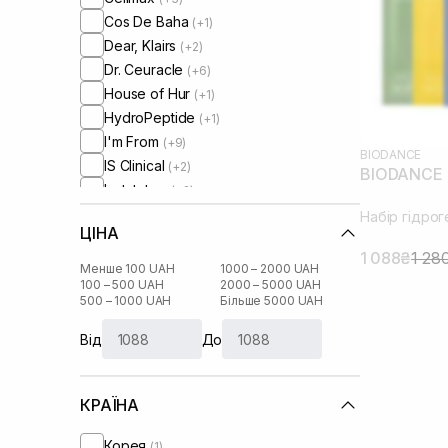
Cos De Baha
(+1)
Dear, Klairs
(+2)
Dr. Ceuracle
(+6)
House of Hur
(+1)
HydroPeptide
(+1)
I'm From
(+9)
BIODANCE
IS Clinical
(+2)
BIODANCE 
Instytutum
(+2)
Manyo Factory
(+2)
Набір гідро
ЦІНА
Needly
(+1)
1 088₴
1 28
Purito
(+1)
Менше 100 UAH
1000 – 2000 UAH
RARE Paris
100 – 500 UAH
2000 – 5000 UAH
(+5)
500 – 1000 UAH
Більше 5000 UAH
Real Barrier
(+1)
Rejuran
(+1)
Від
До
Round Lab
(+1)
Sachi Skin
(+1)
КРАЇНА
Skin1004
(+3)
Theramid
(+1)
Корея
(1)