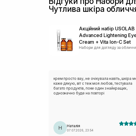
Відгуки про Набори дл
Чутлива шкіра обличч
Акційний набір USOLAB 
Advanced Lightening Ey
Cream + Vita Ion-C Set
Набори для догляду за обличч
крем просто вау, не очікувала навіть, шкіра м
каже дякую, віт с теж моя любов, тестувала
багато продуктів, поки один з найкращих,
однозначно буде на повторі
Наталія
Н
07.07.2026, 23:54