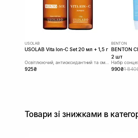
USOLAB
BENTON
USOLAB Vita Ion-C Set 20 мл + 1,5 г
BENTON CI
2 шт
Освітлюючий, антиоксидантний та омолоджуючий набір
Набір сонце
925₴
990₴
1 840
Товари зі знижками в катего