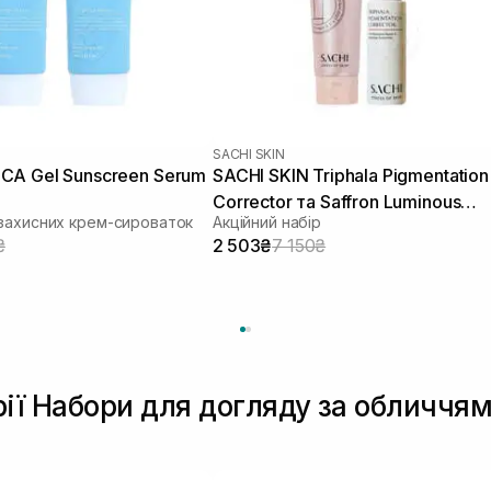
SACHI SKIN
CA Gel Sunscreen Serum
SACHI SKIN Triphala Pigmentation
Corrector та Saffron Luminous
захисних крем-сироваток
Акційний набір
Cleanser
₴
2 503₴
7 150₴
рії Набори для догляду за обличчя