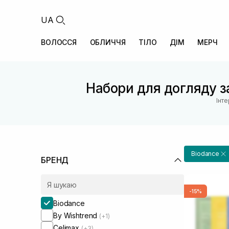
UA
ВОЛОССЯ
ОБЛИЧЧЯ
ТІЛО
ДІМ
МЕРЧ
Набори для догляду з
Інт
Biodance
БРЕНД
-15%
Biodance
By Wishtrend
(+1)
Celimax
(+3)