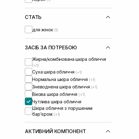
Usolab
(+2)
СТАТЬ
для жінок
(1)
ЗАСІБ ЗА ПОТРЕБОЮ
Жирна/комбінована шкіра обличчя
(+1)
Суха шкіра обличчя
(+1)
Нормальна шкіра обличчя
(+1)
Зневоднена шкіра обличчя
(+1)
Вікова шкіра обличчя
(+1)
Чутлива шкіра обличчя
Шкіра обличчя з порушеним
барʼєром
(+1)
АКТИВНИЙ КОМПОНЕНТ