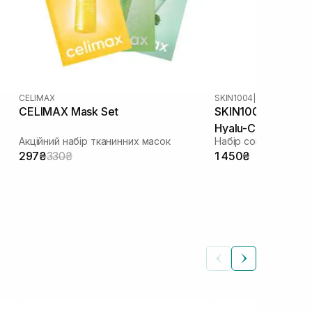
CELIMAX
SKIN1004
|
CELIMAX Mask Set
SKIN1004 Madagas
Hyalu-Cica Water-
Акційний набір тканинних масок
297₴
330₴
1 450₴
м