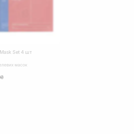
Mask Set 4 шт
гелевих масок
0₴