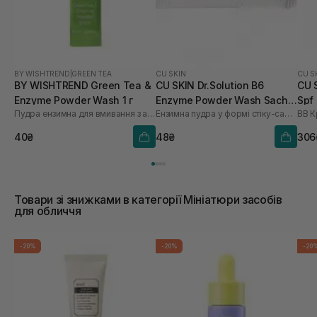
BY WISHTREND
|
GREEN TEA
CU SKIN
CU S
BY WISHTREND Green Tea &
CU SKIN Dr.Solution B6
CU 
Enzyme Powder Wash 1 г
Enzyme Powder Wash Sachet
Spf
Пудра ензимна для вмивання з ароматом матчі
Ензимна пудра у формі стіку-саше з піридоксином та каламіном
BB К
для проблемної та жирної
шкіри 1шт* 1 г
40₴
48₴
306
Товари зі знижками в категорії Мініатюри засобів
для обличчя
-20%
-20%
-20