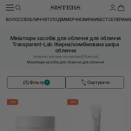
ВОЛОССЯ
ОБЛИЧЧЯ
ТІЛО
ДІМ
МЕРЧ
НОВИНКИ
БЕСТСЕЛЕРИ
АК
Мініатюри засобів для обличчя для обличчя
Transparent-Lab Жирна/комбінована шкіра
обличчя
|
|
Інтернет магазин косметики
Обличчя
Мініатюри засобів для обличчя для обличчя
Фільтр
Сортувати
2
-25%
-25%