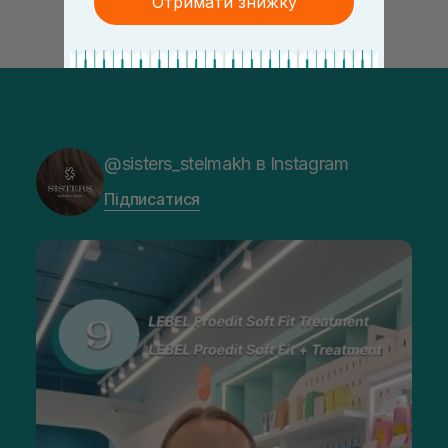
Отримати знижку
@sisters_stelmakh в Instagram
Підписатися