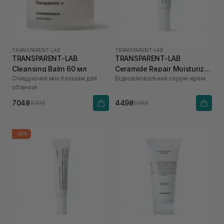
TRANSPARENT-LAB
TRANSPARENT-LAB
TRANSPARENT-LAB
TRANSPARENT-LAB
Cleansing Balm 60 мл
Ceramide Repair Moisturizer
Очищуючий міні бальзам для
Відновлювальний серум-крем
10 мл
обличчя
704₴
449₴
939₴
598₴
-25%