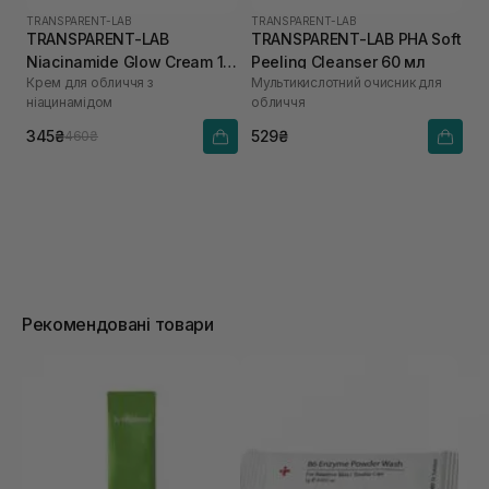
TRANSPARENT-LAB
TRANSPARENT-LAB
TRANSPARENT-LAB
TRANSPARENT-LAB PHA Soft
Niacinamide Glow Cream 15
Peeling Cleanser 60 мл
Крем для обличчя з
Мультикислотний очисник для
мл
ніацинамідом
обличчя
345₴
529₴
460₴
Рекомендовані товари