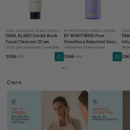
DEAR, KLAIRS
|
DEAR, KLAIRS GENTLE BLACK
BY WISHTREND
|
VITAMIN A-MAZING
DEAR
DEAR, KLAIRS Gentle Black
BY WISHTREND Pore
DEA
Facial Cleanser 20 мл
Smoothing Bakuchiol Serum
Inf
Засіб для делікатного очищення обличчя
Сироватка з бакучіолом
Живи
10 мл
300₴
356₴
296
375₴
445₴
Статті