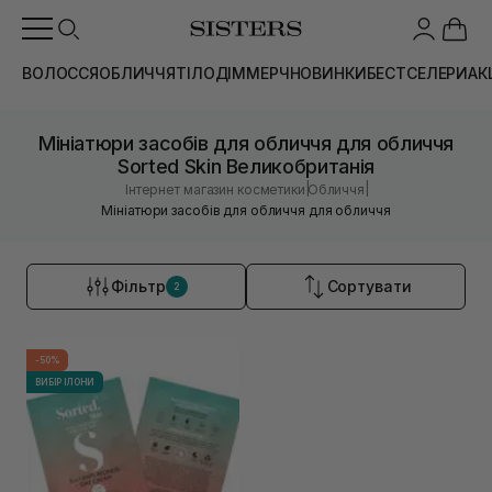
ВОЛОССЯ
ОБЛИЧЧЯ
ТІЛО
ДІМ
МЕРЧ
НОВИНКИ
БЕСТСЕЛЕРИ
АК
Мініатюри засобів для обличчя для обличчя
Sorted Skin Великобританія
|
|
Інтернет магазин косметики
Обличчя
Мініатюри засобів для обличчя для обличчя
Фільтр
Сортувати
2
-50%
ВИБІР ІЛОНИ