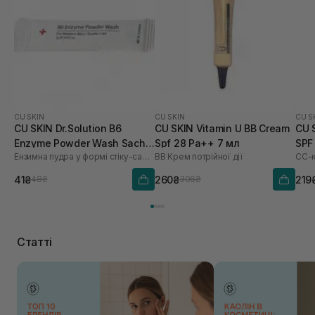
CU SKIN
CU SKIN
CU S
CU SKIN Dr.Solution B6
CU SKIN Vitamin U BB Cream
CU 
Enzyme Powder Wash Sachet
Spf 28 Pa++ 7 мл
SPF
Ензимна пудра у формі стіку-саше з піридоксином та каламіном
BB Крем потрійної дії
СС-к
для проблемної та жирної
шкіри 1шт* 1 г
41₴
260₴
219
48₴
306₴
Статті