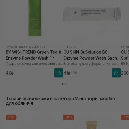
BY WISHTREND
|
GREEN TEA
CU SKIN
CU S
BY WISHTREND Green Tea &
CU SKIN Dr.Solution B6
CU 
Enzyme Powder Wash 1 г
Enzyme Powder Wash Sachet
Spf
Пудра ензимна для вмивання з ароматом матчі
Ензимна пудра у формі стіку-саше з піридоксином та каламіном
BB К
для проблемної та жирної
шкіри 1шт* 1 г
40₴
41₴
260
48₴
Товари зі знижками в категорії Мініатюри засобів
для обличчя
-15%
-15%
-15