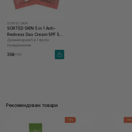
SORTED SKIN
SORTED SKIN 5 in 1 Anti-
Redness Day Cream SPF 50
Денний крем 5 в 1 проти
2 мл
почервоніння
35₴
70₴
Рекомендовані товари
-15%
-15