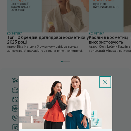
КОСМЕТИКА
КОСМЕТИКА
Топ 10 брендів доглядової косметики у
Каолін в косметиці: 
2025 році
використовують
Автор: Віка Нагорна У сучасному світі, де тренди
Автор: Юлія Цебрик Каолін в косметології – це
змінюються зі швидкістю світла, а ринок популярної
природний мінерал, натураль
косметики переповнений новими пропозиціями, вибір
безліч переваг для шкіри обл
засобу для себе стає справжнім викликом. 2025 р...
завдяки великій кількості ко
Безкоштовна доставка від 3000 UAH
Безпечні способи оплати
Тільки оригінальна косметика
Система бонусів та лояльності
Кращі ціни та топ товари
Рекомендації від косметологів