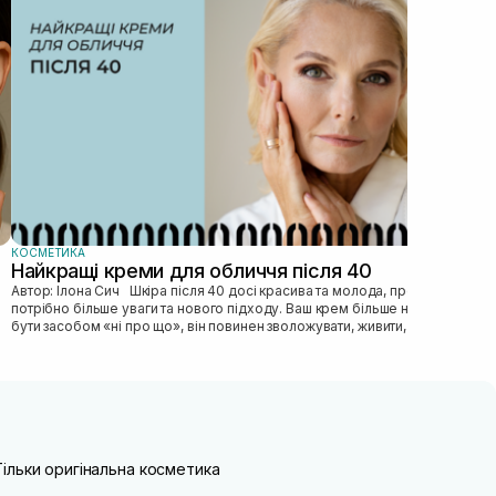
зас
прав
пі...
КОСМЕТИКА
Найкращі креми для обличчя після 40
Автор: Ілона Сич Шкіра після 40 досі красива та молода, просто їй
потрібно більше уваги та нового підходу. Ваш крем більше не може
бути засобом «ні про що», він повинен зволожувати, живити, покр...
Тільки оригінальна косметика