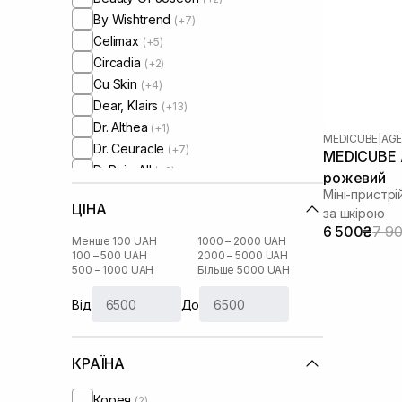
By Wishtrend
(+7)
Celimax
(+5)
Circadia
(+2)
Cu Skin
(+4)
Dear, Klairs
(+13)
Dr. Althea
(+1)
MEDICUBE
|
AGE
Dr. Ceuracle
(+7)
MEDICUBE A
Dr.Reju-All
(+2)
рожевий
Erborian
(+7)
Міні-пристр
ЦІНА
Hugs
за шкірою
(+1)
6 500₴
7 9
HydroPeptide
(+10)
Менше 100 UAH
1000 – 2000 UAH
I'm From
100 – 500 UAH
2000 – 5000 UAH
(+13)
500 – 1000 UAH
Більше 5000 UAH
IS Clinical
(+3)
Image Skincare
(+1)
Від
До
Instytutum
(+9)
Lalarecipe
(+5)
КРАЇНА
Manyo Factory
(+6)
Medicube
Корея
(2)