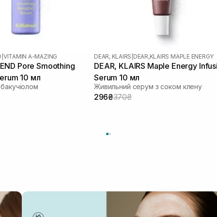
D
|
VITAMIN A-MAZING
DEAR, KLAIRS
|
DEAR,KLAIRS MAPLE ENERGY
END Pore Smoothing
DEAR, KLAIRS Maple Energy Infus
Serum 10 мл
Serum 10 мл
 бакучіолом
Живильний серум з соком клену
296₴
370₴