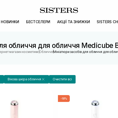
НОВИНКИ
БЕСТСЕЛЕРИ
АКЦІЇ ТА ЗНИЖКИ
SISTERS CH
ля обличчя для обличчя Medicube 
|
|
тернет магазин косметики
Обличчя
Мініатюри засобів для обличчя для обли
Вікова шкіра обличчя
Очистити всі
-18%