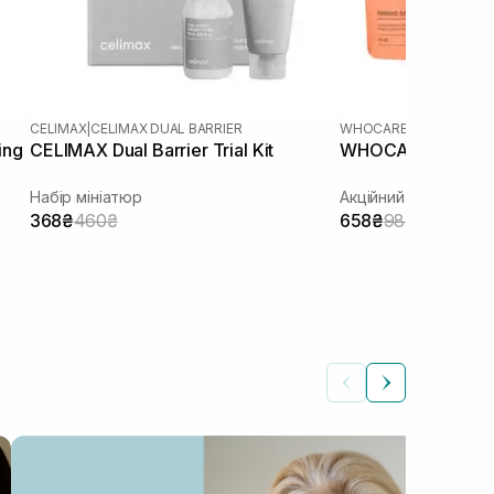
CELIMAX
|
CELIMAX DUAL BARRIER
WHOCARES
ing
CELIMAX Dual Barrier Trial Kit
WHOCARES Travel
Набір мініатюр
Акційний набір
368₴
460₴
658₴
987₴
КОС
Як
Автор: Ілона Сич