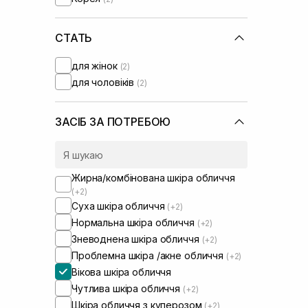
Melume
(+1)
Needly
(+6)
Rosy Drop
СТАТЬ
(+1)
SISTERS
(+1)
для жінок
(2)
Skin1004
(+5)
для чоловіків
(2)
Theramid
(+5)
Transparent-Lab
(+5)
UIQ
(+6)
ЗАСІБ ЗА ПОТРЕБОЮ
Usolab
(+3)
VT Cosmetics
(+1)
WhoCares
(+1)
Жирна/комбінована шкіра обличчя
(+2)
Суха шкіра обличчя
(+2)
Нормальна шкіра обличчя
(+2)
Зневоднена шкіра обличчя
(+2)
Проблемна шкіра /акне обличчя
(+2)
Вікова шкіра обличчя
Чутлива шкіра обличчя
(+2)
Шкіра обличчя з куперозом
(+2)