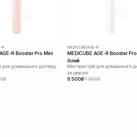
-R
MEDICUBE
|
AGE-R
GE-R Booster Pro Mini
MEDICUBE AGE-R Booster Pro 
білий
ій для домашнього догляду
Міні-пристрій для домашнього д
за шкірою
00₴
6 500₴
7 900₴