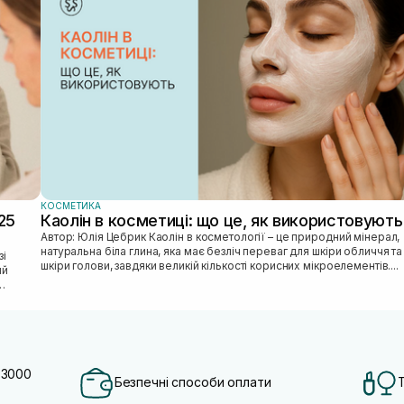
КОСМЕТИКА
25
Каолін в косметиці: що це, як використовують
Автор: Юлія Цебрик Каолін в косметології – це природний мінерал,
натуральна біла глина, яка має безліч переваг для шкіри обличчя та
шкіри голови, завдяки великій кількості корисних мікроелементів....
ий
 3000
Безпечні способи оплати