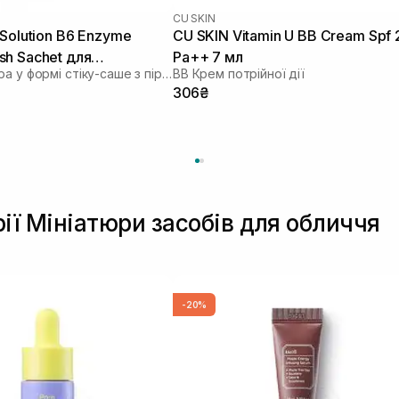
CU SKIN
.Solution B6 Enzyme
CU SKIN Vitamin U BB Cream Spf 
h Sachet для
Pa++ 7 мл
Ензимна пудра у формі стіку-саше з піридоксином та каламіном
BB Крем потрійної дії
 та жирної шкіри 1шт* 1
306₴
рії Мініатюри засобів для обличчя
-20%