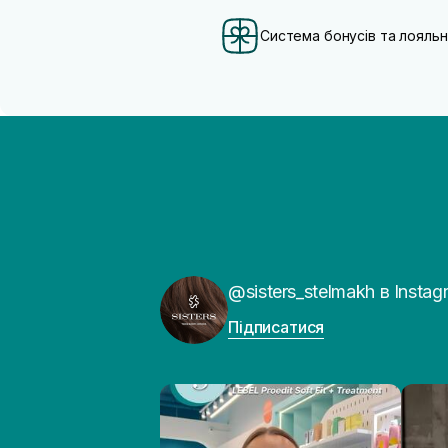
Система бонусів та лояльн
@sisters_stelmakh в Instag
Підписатися