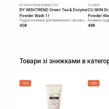
BY WISHTREND
|
GREEN TEA
CU SKIN
BY WISHTREND Green Tea & Enzyme
CU SKIN Dr
Powder Wash 1 г
Powder Was
Пудра ензимна для вмивання з ароматом матчі
проблемної
40₴
48₴
г
Товари зі знижками в катего
-20%
-20%