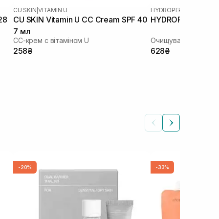
CU SKIN
|
VITAMIN U
HYDROPEPTIDE
28
CU SKIN Vitamin U CC Cream SPF 40
HYDROPEPTIDE Cle
7 мл
СС-крем с вітаміном U
Очищувальний гель 
258₴
628₴
-20%
-33%