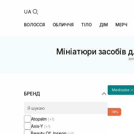
UA
ВОЛОССЯ
ОБЛИЧЧЯ
ТІЛО
ДІМ
МЕРЧ
Мініатюри засобів д
Ін
Medicube
БРЕНД
-18%
Atopalm
(+1)
Axis-Y
(+1)
Beauty Of Joseon
(+2)