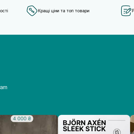
ості
Кращі ціни та топ товари
ram