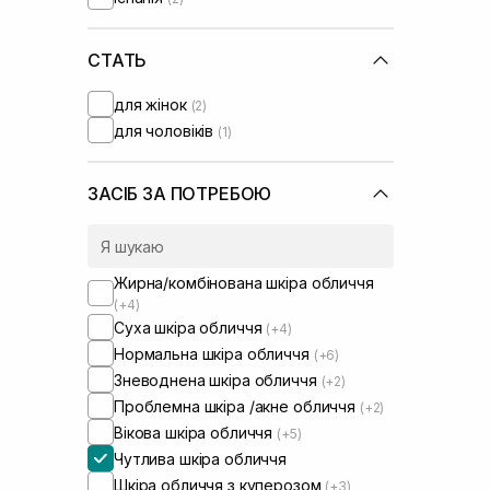
Medicube
(+2)
Melume
(+1)
Needly
СТАТЬ
(+7)
Skin1004
(+3)
для жінок
(2)
Sorted Skin
(+1)
для чоловіків
(1)
Theramid
(+4)
Transparent-Lab
UIQ
(+5)
ЗАСІБ ЗА ПОТРЕБОЮ
Usolab
(+2)
WhoCares
(+1)
Жирна/комбінована шкіра обличчя
(+4)
Суха шкіра обличчя
(+4)
Нормальна шкіра обличчя
(+6)
Зневоднена шкіра обличчя
(+2)
Проблемна шкіра /акне обличчя
(+2)
Вікова шкіра обличчя
(+5)
Чутлива шкіра обличчя
Шкіра обличчя з куперозом
(+3)