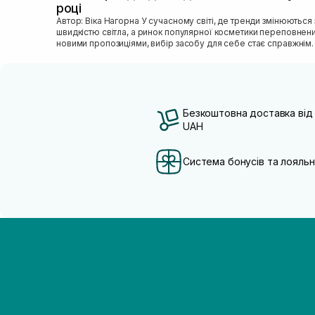
році
Автор: Віка Нагорна У сучасному світі, де тренди змінюються зі
швидкістю світла, а ринок популярної косметики переповнен
новими пропозиціями, вибір засобу для себе стає справжнім
викликом. 2025 р...
Безкоштовна доставка від
UAH
Система бонусів та лояльн