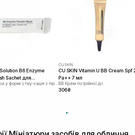
CU SKIN
.Solution B6 Enzyme
CU SKIN Vitamin U BB Cream Spf 
h Sachet для
Pa++ 7 мл
Ензимна пудра у формі стіку-саше з піридоксином та каламіном
BB Крем потрійної дії
 та жирної шкіри 1шт* 1
306₴
рії Мініатюри засобів для обличчя