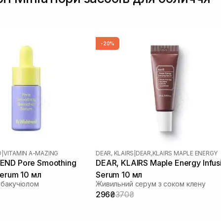
-20%
D
|
VITAMIN A-MAZING
DEAR, KLAIRS
|
DEAR,KLAIRS MAPLE ENERGY
END Pore Smoothing
DEAR, KLAIRS Maple Energy Infus
Serum 10 мл
Serum 10 мл
 бакучіолом
Живильний серум з соком клену
296₴
370₴