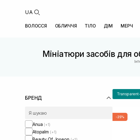
UA
ВОЛОССЯ
ОБЛИЧЧЯ
ТІЛО
ДІМ
МЕРЧ
Мініатюри засобів для о
Ін
Transparent
БРЕНД
-25%
Anua
(+1)
Atopalm
(+1)
Beauty Of Joseon
(+2)