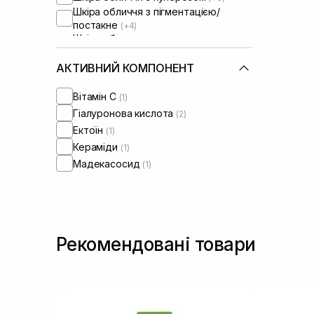
Шкіра обличчя з пігментацією/
постакне
(+4)
Шкіра обличчя з розширеними
порами
(+2)
Шкіра обличчя з порушеним
АКТИВНИЙ КОМПОНЕНТ
барʼєром
(+2)
Шкіра обличчя з порушеним
Вітамін C
(1)
мікробіомом
(+1)
Гіалуронова кислота
(2)
Зволожуючі сироватки для
Ектоїн
(1)
обличчя
(+1)
Кераміди
(1)
Мадекасосид
(1)
Рекомендовані товари