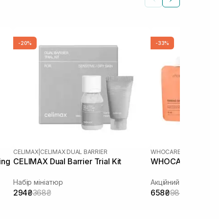
-20%
-33%
CELIMAX
|
CELIMAX DUAL BARRIER
WHOCARES
ing
CELIMAX Dual Barrier Trial Kit
WHOCARES Travel
Набір мініатюр
Акційний набір
294₴
368₴
658₴
987₴