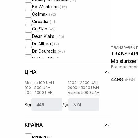
By Wishtrend
(+5)
Celimax
(+2)
Circadia
(+1)
Cu Skin
(+5)
Dear, Klairs
(+15)
Dr. Althea
(+2)
TRANSPARENT
Dr. Ceuracle
(+8)
TRANSPARE
Dr.Reju-All
(+1)
Moisturizer
Erborian
(+7)
Відновлюва
ЦІНА
Geek and Gorgeous
(+1)
449₴
598₴
Hugs
(+1)
Менше 100 UAH
1000 – 2000 UAH
HydroPeptide
100 – 500 UAH
2000 – 5000 UAH
(+8)
500 – 1000 UAH
Більше 5000 UAH
I'm From
(+14)
IS Clinical
(+1)
Від
До
Image Skincare
(+1)
Instytutum
(+8)
КРАЇНА
Lalarecipe
(+2)
Manyo Factory
(+5)
Іспанія
(2)