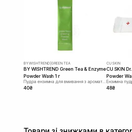
BY WISHTREND
|
GREEN TEA
CU SKIN
BY WISHTREND Green Tea & Enzyme
CU SKIN Dr
Powder Wash 1 г
Powder Was
Пудра ензимна для вмивання з ароматом матчі
проблемної
40₴
48₴
г
Товари зі знижками в катего