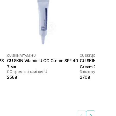
CU SKIN
|
VITAMIN U
CU SKIN
|
CLEAN-UP
28
CU SKIN Vitamin U CC Cream SPF 40
CU SKIN Clean Up 
7 мл
Cream 7 мл
СС-крем с вітаміном U
Зволожувальний кр
258₴
270₴