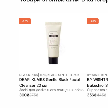
-20%
-20%
DEAR, KLAIRS
|
DEAR, KLAIRS GENTLE BLACK
BY WISHTREN
DEAR, KLAIRS Gentle Black Facial
BY WISHTR
Cleanser 20 мл
Bakuchiol 
Засіб для делікатного очищення обличчя
Сироватка з
300₴
375₴
356₴
445₴