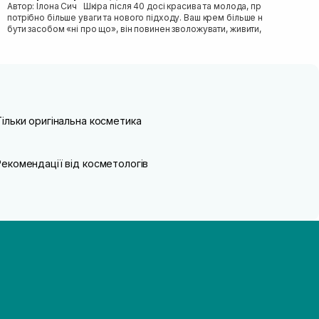
Автор: Ілона Сич Шкіра після 40 досі красива та молода, просто їй
потрібно більше уваги та нового підходу. Ваш крем більше не може
бути засобом «ні про що», він повинен зволожувати, живити, покр...
Тільки оригінальна косметика
Рекомендації від косметологів