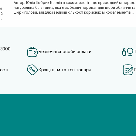
Автор: Юлія Цебрик Каолін в косметології – це природний мінерал,
натуральна біла глина, яка має безліч переваг для шкіри обличчя та
шкіри голови, завдяки великій кількості корисних мікроелементів....
ий
 3000
Безпечні способи оплати
ості
Кращі ціни та топ товари