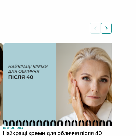
КОС
Як
Автор: Ілона Сич
зас
прав
пі...
КОСМЕТИКА
Найкращі креми для обличчя після 40