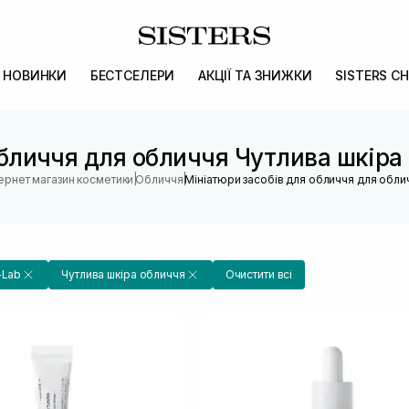
НОВИНКИ
БЕСТСЕЛЕРИ
АКЦІЇ ТА ЗНИЖКИ
SISTERS CH
бличчя для обличчя Чутлива шкіра
|
|
тернет магазин косметики
Обличчя
Мініатюри засобів для обличчя для обли
-Lab
Чутлива шкіра обличчя
Очистити всі