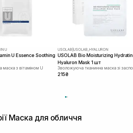
IN U
USOLAB
|
USOLAB_HYALURON
tamin U Essence Soothing
USOLAB Bio Moisturizing Hydrati
Hyaluron Mask 1 шт
 маска з вітаміном U
215₴
рії Маска для обличчя