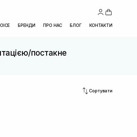
OICE
БРЕНДИ
ПРО НАС
БЛОГ
КОНТАКТИ
нтацією/постакне
Сортувати