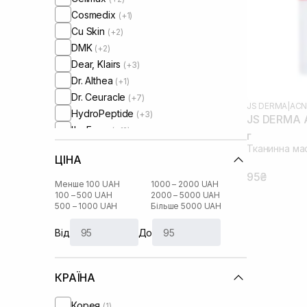
Cosmedix
(+1)
Cu Skin
(+2)
DMK
(+2)
Dear, Klairs
(+3)
Dr. Althea
(+1)
Dr. Ceuracle
(+7)
JS DERMA
|
ACN
HydroPeptide
(+3)
JS DERMA A
I'm From
(+12)
г
Image Skincare
(+2)
Тканинна ма
ЦІНА
Instytutum
(+1)
95₴
Js Derma
Менше 100 UAH
1000 – 2000 UAH
Lalarecipe
100 – 500 UAH
2000 – 5000 UAH
(+2)
500 – 1000 UAH
Більше 5000 UAH
Manyo Factory
(+5)
Medicube
(+4)
Від
До
Medik8
(+2)
Needly
(+4)
КРАЇНА
Patchology
(+1)
RARE Paris
(+3)
Корея
(1)