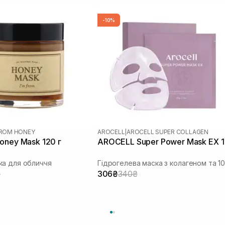
-10%
FROM HONEY
AROCELL
|
AROCELL SUPER COLLAGEN
oney Mask 120 г
AROCELL Super Power Mask EX 1
а для обличчя
₴
306₴
340₴