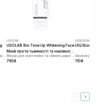
USOLAB
UIQ
|
UIQ BIOME BARRIER
ng
USOLAB Bio Tone Up Whitening Face
UIQ Biome Barrier
Mask проти тьмяності та нерівного
Зволожуюча тканинна маска зі заспокійливою та антивіковою дією
Маска для освітлення та сяяння шкіри обличчя
Зволожувальна ткан
тону 50 мл
795₴
110₴