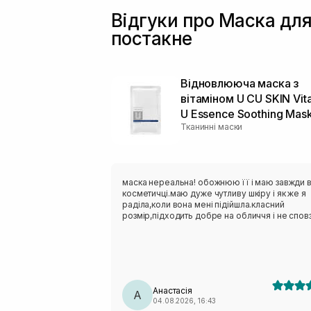
Відгуки про Маска для
постакне
Відновлююча маска з
вітаміном U CU SKIN Vit
U Essence Soothing Mas
Тканинні маски
маска нереальна! обожнюю її і маю завжди 
косметичці.маю дуже чутливу шкіру і як же я
раділа,коли вона мені підійшла.класний
розмір,підходить добре на обличчя і не сповз
Анастасія
А
04.08.2026, 16:43