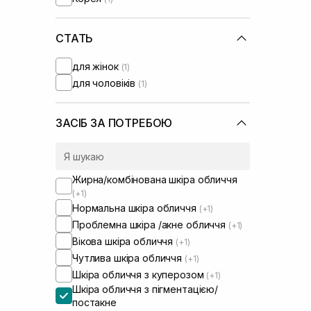
Rejuran
(+3)
Round Lab
(+1)
SISTERS
СТАТЬ
(+4)
Skin1004
(+1)
для жінок
(1)
UIQ
(+2)
для чоловіків
(1)
Usolab
(+6)
VT Cosmetics
(+1)
ЗАСІБ ЗА ПОТРЕБОЮ
Жирна/комбінована шкіра обличчя
(+1)
Нормальна шкіра обличчя
(+1)
Проблемна шкіра /акне обличчя
(+1)
Вікова шкіра обличчя
(+1)
Чутлива шкіра обличчя
(+1)
Шкіра обличчя з куперозом
(+1)
Шкіра обличчя з пігментацією/
постакне