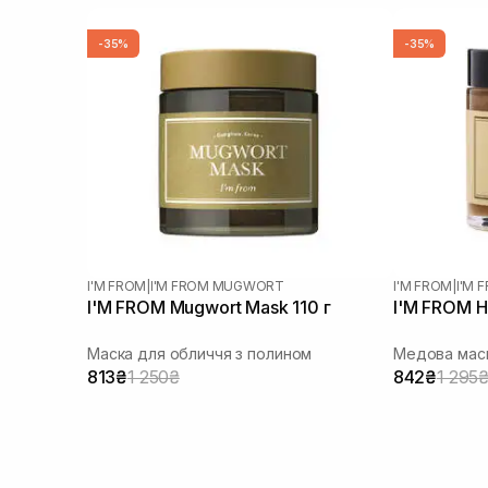
-35%
-35%
I'M FROM
|
I'M FROM MUGWORT
I'M FROM
|
I'M 
I'M FROM Mugwort Mask 110 г
I'M FROM H
Маска для обличчя з полином
Медова маск
813₴
1 250₴
842₴
1 295