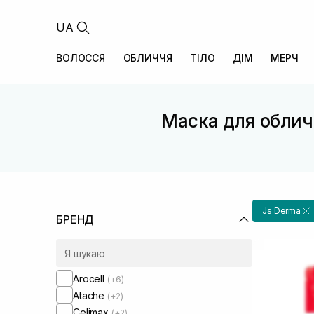
UA
ВОЛОССЯ
ОБЛИЧЧЯ
ТІЛО
ДІМ
МЕРЧ
Маска для облич
Js Derma
БРЕНД
Arocell
(+6)
Atache
(+2)
Celimax
(+2)