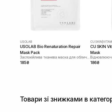
USOLAB
CU SKIN
|
VITAM
USOLAB Bio Renaturation Repair
CU SKIN Vi
Mask Pack
Mask
Заспокійлива тканева маска для обличчя
Відновлююча
185₴
186₴
Товари зі знижками в катего