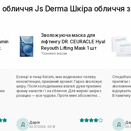
 обличчя Js Derma Шкіра обличчя з
Зволожуюча маска для
amin
ліфтингу DR. CEURACLE Hyal
k
Reyouth Lifting Mask 1 шт
Тканинні маски
в
Есенції в пачці багато, має водичково-гелеву
Сподобалася ця мас
консистенцію, приємний аромат. Гарно зволожує
прилягає і ніку
шкіру. Після холодильника взагалі дуже приємно
зволоження
ає.
зранку нанести її на обличчя. Для жирної шкіри з
відчуваєт
розацеа — все чудово. Проте мені абсолютно
В пакетику
незручне лекало. Вона не сиділа нормально,
тіло зволожити пі
відтопирювалася, ще й сповзала. Також від цього
пакетик бе
бренду мала маску з чайним деревом — те саме:
педи. Такі маски завжди тримаю в холодильнику,
лекало максимально невдале. Тому я особисто
так більше п
вдруге не повторю (лише через лекало).
класна ма
Дарія
Да
Д
Д
30.07.2026, 00:16
29.