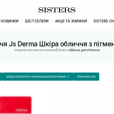
НОВИНКИ
БЕСТСЕЛЕРИ
АКЦІЇ ТА ЗНИЖКИ
SISTERS CH
чя Js Derma Шкіра обличчя з пігме
|
|
Інтернет магазин косметики
Обличчя
Маска для обличчя
Шкіра обличчя з пігментацією/постакне
Очистити всі