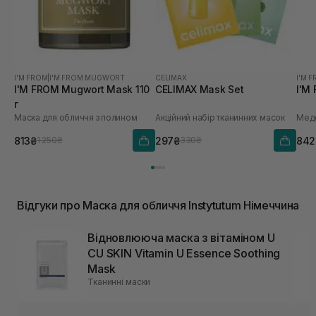
I'M FROM
|
I'M FROM MUGWORT
CELIMAX
I'M 
I'M FROM Mugwort Mask 110
CELIMAX Mask Set
I'M
г
Маска для обличчя з полином
Акційний набір тканинних масок
Медо
813₴
297₴
842
1 250₴
330₴
Відгуки про Маска для обличчя Instytutum Німеччина
Відновлююча маска з вітаміном U
CU SKIN Vitamin U Essence Soothing
Mask
Тканинні маски