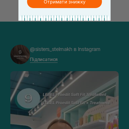
Отримати знижку
@sisters_stelmakh в Instagram
Підписатися