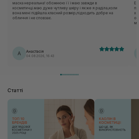
маска нереальна! обожнюю її і маю завжди в
Ес
косметичці.маю дуже чутливу шкіру і як же я раділа,коли
приємн
вона мені підійшла.класний розмір,підходить добре на
хо
обличчя і не сповзає.
об
ме
нор
ць
лека
по
Анастасія
А
04.08.2026, 16:43
Статті