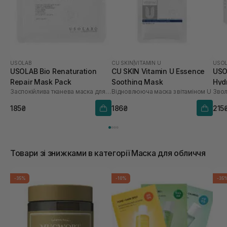
USOLAB
CU SKIN
|
VITAMIN U
USO
USOLAB Bio Renaturation
CU SKIN Vitamin U Essence
USO
Repair Mask Pack
Soothing Mask
Hyd
Заспокійлива тканева маска для обличчя
Відновлююча маска з вітаміном U
шт
185₴
186₴
215
Товари зі знижками в категорії Маска для обличчя
-35%
-10%
-35