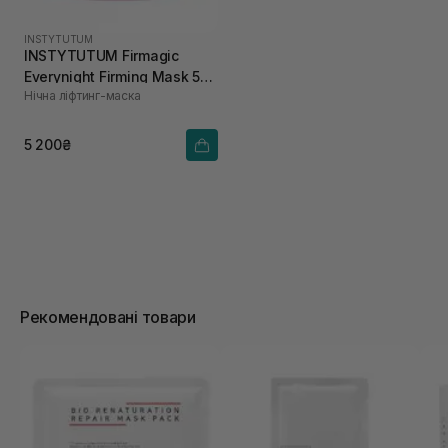
INSTYTUTUM
INSTYTUTUM Firmagic
Everynight Firming Mask 50
Нічна ліфтинг-маска
мл
5 200₴
Рекомендовані товари