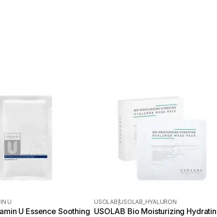
IN U
USOLAB
|
USOLAB_HYALURON
tamin U Essence Soothing
USOLAB Bio Moisturizing Hydrati