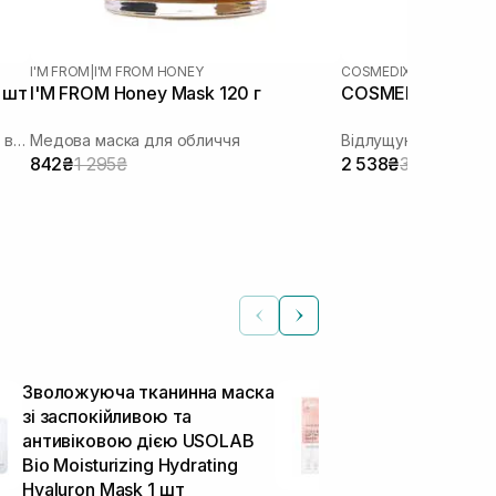
I'M FROM
|
I'M FROM HONEY
COSMEDIX
 шт
I'M FROM Honey Mask 120 г
COSMEDIX Pure E
Гідрогелева маска з колагеном та 10 видами гіалуронової кислоти
Медова маска для обличчя
842₴
1 295₴
2 538₴
3 172₴
Зволожуюча тканинна маска
Ліфтинг мас
зі заспокійливою та
MEDICUBE Col
антивіковою дією USOLAB
Mask 27 г
Тканинні маски
Bio Moisturizing Hydrating
Hyaluron Mask 1 шт