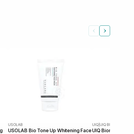
USOLAB
UIQ
|
UIQ BIOME BARRIER
ng
USOLAB Bio Tone Up Whitening Face
UIQ Biome Barrier