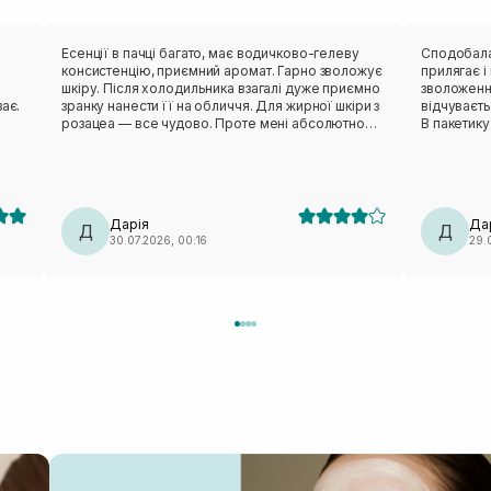
в
Есенції в пачці багато, має водичково-гелеву
Сподобалася ця мас
консистенцію, приємний аромат. Гарно зволожує
прилягає і ніку
шкіру. Після холодильника взагалі дуже приємно
зволоження
ає.
зранку нанести її на обличчя. Для жирної шкіри з
відчуваєт
розацеа — все чудово. Проте мені абсолютно
В пакетику
незручне лекало. Вона не сиділа нормально,
тіло зволожити пі
відтопирювалася, ще й сповзала. Також від цього
пакетик бе
бренду мала маску з чайним деревом — те саме:
педи. Такі маски завжди тримаю в холодильнику,
лекало максимально невдале. Тому я особисто
так більше п
вдруге не повторю (лише через лекало).
класна ма
Дарія
Да
Д
Д
30.07.2026, 00:16
29.