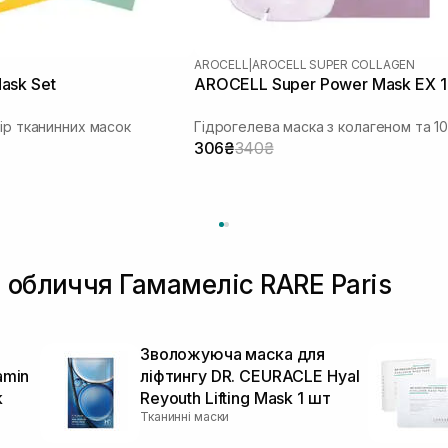
AROCELL
|
AROCELL SUPER COLLAGEN
ask Set
AROCELL Super Power Mask EX 1
бір тканинних масок
306₴
340₴
 обличчя Гамамеліс RARE Paris
Зволожуюча маска для
amin
ліфтингу DR. CEURACLE Hyal
k
Reyouth Lifting Mask 1 шт
Тканинні маски