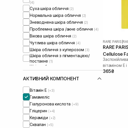
(4)
Суха шкіра обличчя
(2)
Нормальна шкіра обличчя
(2)
Зневоднена шкіра обличчя
(2)
Проблемна шкіра /акне обличчя
(4)
Вікова шкіра обличчя
(2)
RARE PARIS
|
RA
Чутлива шкіра обличчя
(4)
RARE PARIS 
Шкіра обличчя з куперозом
(3)
Cellulose F
Шкіра обличчя з пігментацією/
Заспокійлива
постакне
(1)
вітаміном Е 
Шкіра обличчя з розширеними
365₴
порами
(2)
Шкіра обличчя з порушеним
АКТИВНИЙ КОМПОНЕНТ
барʼєром
(2)
Шкіра обличчя з порушеним
Вітамін Е
(+3)
мікробіомом
(2)
Гамамеліс
Гіалуронова кислота
(+9)
Гліцерин
(+4)
Кераміди
(+2)
Сквалан
(+5)