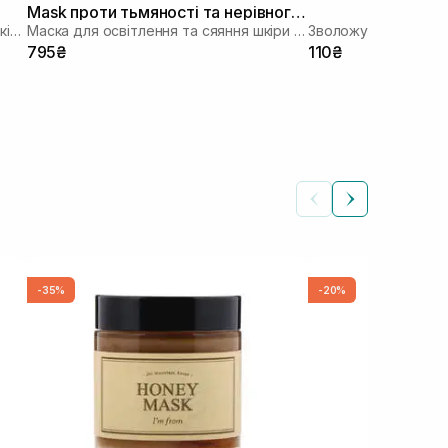
Mask проти тьмяності та нерівного
Зволожуюча тканинна маска зі заспокійливою та антивіковою дією
Маска для освітлення та сяяння шкіри обличчя
Зволожувальна ткан
тону 50 мл
795₴
110₴
-35%
-20%