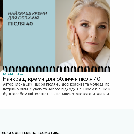
Автор: Ілона Сич
зас
прав
пі...
КОСМЕТИКА
Найкращі креми для обличчя після 40
Автор: Ілона Сич Шкіра після 40 досі красива та молода, просто їй
потрібно більше уваги та нового підходу. Ваш крем більше не може
бути засобом «ні про що», він повинен зволожувати, живити, покр...
Тільки оригінальна косметика