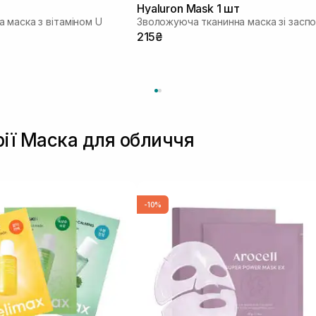
Hyaluron Mask 1 шт
 маска з вітаміном U
215₴
рії Маска для обличчя
-10%