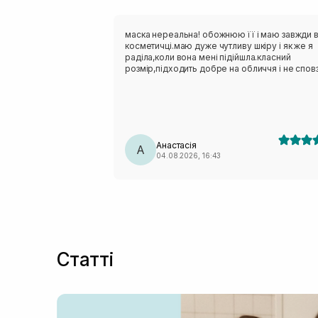
маска нереальна! обожнюю її і маю завжди 
косметичці.маю дуже чутливу шкіру і як же я
раділа,коли вона мені підійшла.класний
розмір,підходить добре на обличчя і не сповз
Анастасія
А
04.08.2026, 16:43
Статті