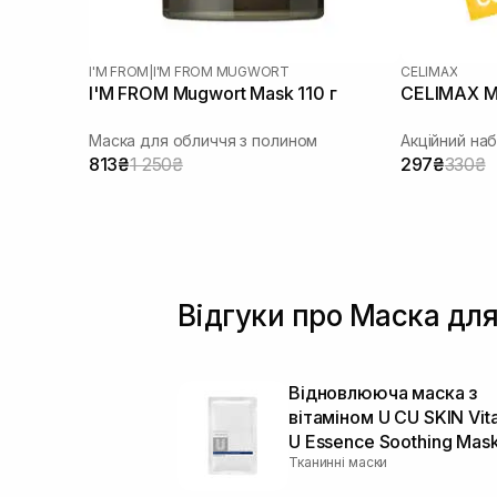
I'M FROM
|
I'M FROM MUGWORT
CELIMAX
I'M FROM Mugwort Mask 110 г
CELIMAX M
Маска для обличчя з полином
Акційний на
813₴
1 250₴
297₴
330₴
Відгуки про Маска для
Відновлююча маска з
вітаміном U CU SKIN Vit
U Essence Soothing Mas
Тканинні маски