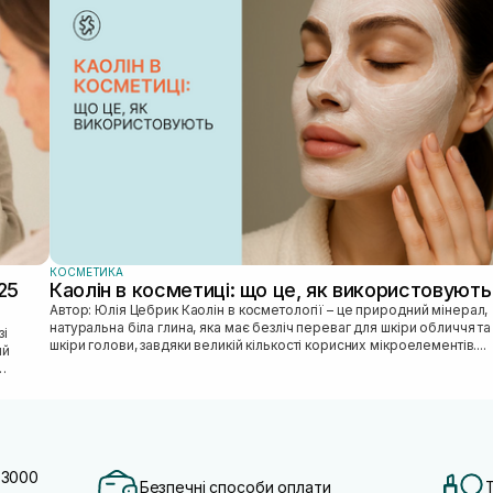
КОСМЕТИКА
25
Каолін в косметиці: що це, як використовують
Автор: Юлія Цебрик Каолін в косметології – це природний мінерал,
натуральна біла глина, яка має безліч переваг для шкіри обличчя та
шкіри голови, завдяки великій кількості корисних мікроелементів....
ий
 3000
Безпечні способи оплати