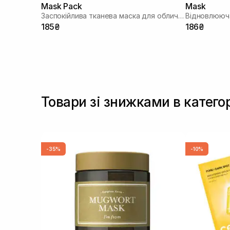
Mask Pack
Mask
Заспокійлива тканева маска для обличчя
Відновлююча
185₴
186₴
Товари зі знижками в катего
-35%
-10%