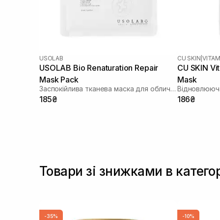
USOLAB
CU SKIN
|
VITAM
USOLAB Bio Renaturation Repair
CU SKIN Vi
Mask Pack
Mask
Заспокійлива тканева маска для обличчя
Відновлююча
185₴
186₴
Товари зі знижками в катего
-35%
-10%