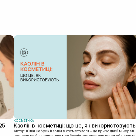
КОСМЕТИКА
25
Каолін в косметиці: що це, як використовують
Автор: Юлія Цебрик Каолін в косметології – це природний мінерал,
натуральна біла глина, яка має безліч переваг для шкіри обличчя та