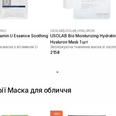
IN U
USOLAB
|
USOLAB_HYALURON
tamin U Essence Soothing
USOLAB Bio Moisturizing Hydrati
Hyaluron Mask 1 шт
 маска з вітаміном U
215₴
рії Маска для обличчя
-35%