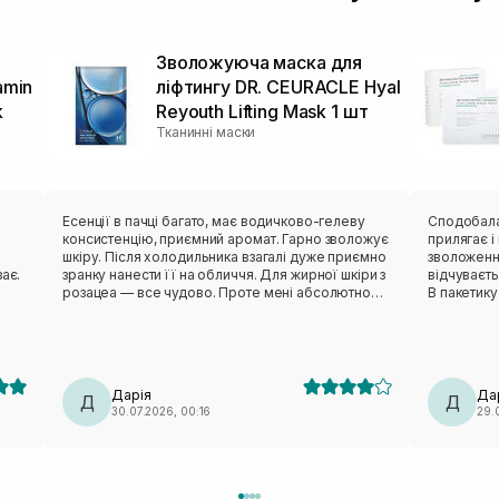
Зволожуюча маска для
amin
ліфтингу DR. CEURACLE Hyal
k
Reyouth Lifting Mask 1 шт
Тканинні маски
в
Есенції в пачці багато, має водичково-гелеву
Сподобалася ця мас
консистенцію, приємний аромат. Гарно зволожує
прилягає і ніку
шкіру. Після холодильника взагалі дуже приємно
зволоження
ає.
зранку нанести її на обличчя. Для жирної шкіри з
відчуваєт
розацеа — все чудово. Проте мені абсолютно
В пакетику
незручне лекало. Вона не сиділа нормально,
тіло зволожити пі
відтопирювалася, ще й сповзала. Також від цього
пакетик бе
бренду мала маску з чайним деревом — те саме:
педи. Такі маски завжди тримаю в холодильнику,
лекало максимально невдале. Тому я особисто
так більше п
вдруге не повторю (лише через лекало).
класна ма
Дарія
Да
Д
Д
30.07.2026, 00:16
29.