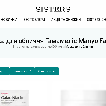
НОВИНКИ
БЕСТСЕЛЕРИ
АКЦІЇ ТА ЗНИЖКИ
SISTERS CH
а для обличчя Гамамеліс Manyo Fa
|
|
Інтернет магазин косметики
Обличчя
Маска для обличчя
ry
Гамамеліс
Очистити всі