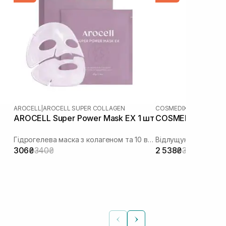
AROCELL
|
AROCELL SUPER COLLAGEN
COSMEDIX
AROCELL Super Power Mask EX 1 шт
COSMEDIX Pure E
Гідрогелева маска з колагеном та 10 видами гіалуронової кислоти
306₴
340₴
2 538₴
3 172₴