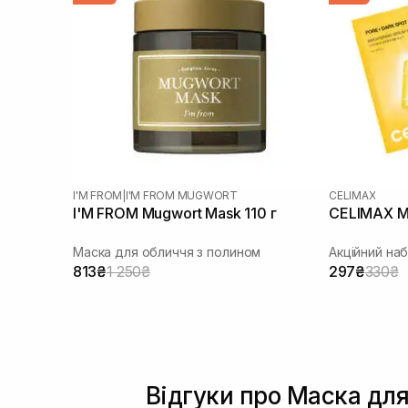
I'M FROM
|
I'M FROM MUGWORT
CELIMAX
I'M FROM Mugwort Mask 110 г
CELIMAX M
Маска для обличчя з полином
Акційний на
813₴
1 250₴
297₴
330₴
Відгуки про Маска для