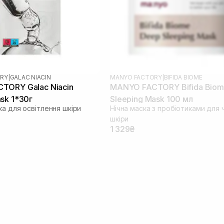
RY
|
GALAC NIACIN
MANYO FACTORY
|
BIFIDA BIOME
TORY Galac Niacin
MANYO FACTORY Bifida Biom
sk 1*30г
Sleeping Mask 100 мл
ка для освітлення шкіри
Нічна маска з пробіотиками для 
шкіри
1 329₴