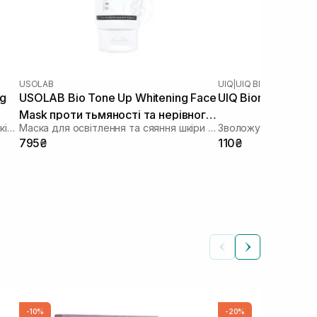
USOLAB
UIQ
|
UIQ BIOME BARRIER
ng
USOLAB Bio Tone Up Whitening Face
UIQ Biome Barrier
Mask проти тьмяності та нерівного
Зволожуюча тканинна маска зі заспокійливою та антивіковою дією
Маска для освітлення та сяяння шкіри обличчя
Зволожувальна ткан
тону 50 мл
795₴
110₴
-10%
-20%