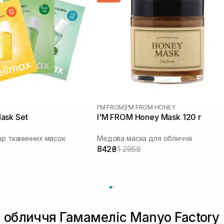
I'M FROM
|
I'M FROM HONEY
ask Set
I'M FROM Honey Mask 120 г
бір тканинних масок
Медова маска для обличчя
842₴
1 295₴
 обличчя Гамамеліс Manyo Factory