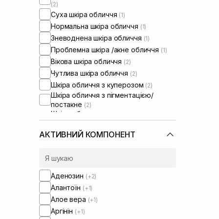
(2)
Суха шкіра обличчя
(1)
Нормальна шкіра обличчя
(1)
Зневоднена шкіра обличчя
(1)
Проблемна шкіра /акне обличчя
(1)
Вікова шкіра обличчя
(2)
Чутлива шкіра обличчя
(2)
Шкіра обличчя з куперозом
(2)
Шкіра обличчя з пігментацією/
постакне
(2)
Шкіра обличчя з розширеними
порами
(1)
Шкіра обличчя з порушеним
АКТИВНИЙ КОМПОНЕНТ
барʼєром
(2)
Шкіра обличчя з порушеним
мікробіомом
(2)
Аденозин
(+2)
Алантоїн
(+1)
Алое вера
(+1)
Аргінін
(+1)