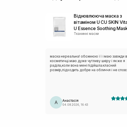
Відновлююча маска з
вітаміном U CU SKIN Vit
U Essence Soothing Mas
Тканинні маски
маска нереальна! обожнюю її і маю завжди 
косметичці.маю дуже чутливу шкіру і як же я
раділа,коли вона мені підійшла.класний
розмір,підходить добре на обличчя і не сповз
Анастасія
А
04.08.2026, 16:43