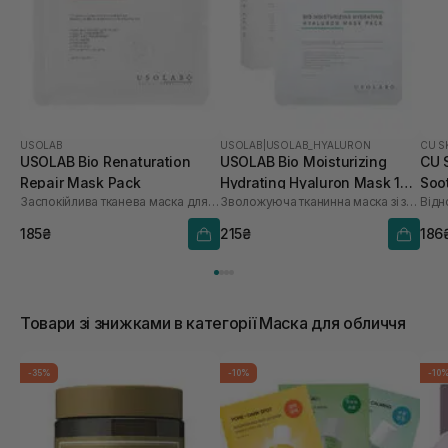
USOLAB
USOLAB
|
USOLAB_HYALURON
CU S
USOLAB Bio Renaturation
USOLAB Bio Moisturizing
CU 
Repair Mask Pack
Hydrating Hyaluron Mask 1
Soo
Заспокійлива тканева маска для обличчя
Зволожуюча тканинна маска зі заспокійливою та антивіковою дією
Відн
шт
185₴
215₴
186
Товари зі знижками в категорії Маска для обличчя
-35%
-10%
-10