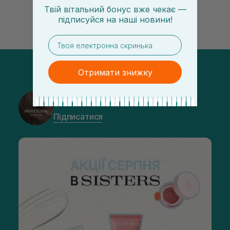
Твій вітальний бонус вже чекає —
підписуйся
на
наші новини!
email
Отримати знижку
@sisters_stelmakh в Instagram
Підписатися