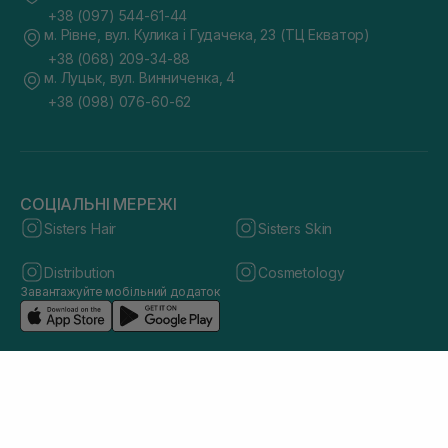
+38 (097) 544-61-44
м. Рівне, вул. Кулика і Гудачека, 23 (ТЦ Екватор)
+38 (068) 209-34-88
м. Луцьк, вул. Винниченка, 4
+38 (098) 076-60-62
СОЦІАЛЬНІ МЕРЕЖІ
Sisters Hair
Sisters Skin
Distribution
Cosmetology
Завантажуйте мобільний додаток
© 2026 sisters.co.ua. Всі права захищено