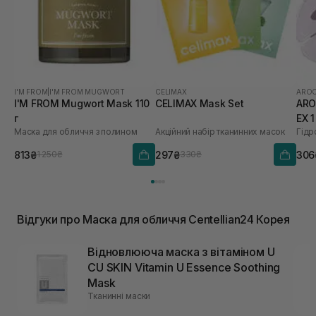
I'M FROM
|
I'M FROM MUGWORT
CELIMAX
AROC
I'M FROM Mugwort Mask 110
CELIMAX Mask Set
ARO
г
EX 
Маска для обличчя з полином
Акційний набір тканинних масок
813₴
297₴
306
1 250₴
330₴
Відгуки про Маска для обличчя Centellian24 Корея
Відновлююча маска з вітаміном U
CU SKIN Vitamin U Essence Soothing
Mask
Тканинні маски