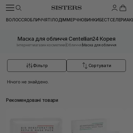
ВОЛОССЯ
ОБЛИЧЧЯ
ТІЛО
ДІМ
МЕРЧ
НОВИНКИ
БЕСТСЕЛЕРИ
АК
Маска для обличчя Centellian24 Корея
|
|
Інтернет магазин косметики
Обличчя
Маска для обличчя
Фільтр
Сортувати
Нічого не знайдено.
Рекомендовані товари