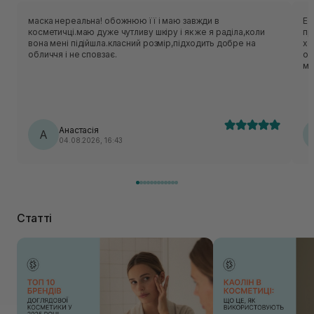
маска нереальна! обожнюю її і маю завжди в
Ес
косметичці.маю дуже чутливу шкіру і як же я раділа,коли
приємн
вона мені підійшла.класний розмір,підходить добре на
хо
обличчя і не сповзає.
об
ме
нор
ць
лека
по
Анастасія
А
04.08.2026, 16:43
Статті