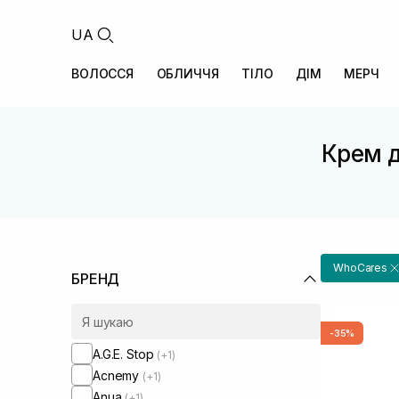
UA
ВОЛОССЯ
ОБЛИЧЧЯ
ТІЛО
ДІМ
МЕРЧ
Крем д
WhoCares
БРЕНД
-35%
A.G.E. Stop
(+1)
Acnemy
(+1)
Anua
(+1)