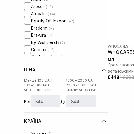
Arocell
(+3)
Atopalm
(+4)
Beauty Of Joseon
(+2)
Braderm
(+2)
Bravura
(+1)
By Wishtrend
(+2)
WHOCARES
Celimax
(+2)
WHOCARES 
Centellian24
(+1)
мл
Circadia
(+1)
Крем зволож
ЦІНА
Comfort Zone
веганськими
(+1)
844₴
1 299
Cos De Baha
(+1)
Менше 100 UAH
1000 – 2000 UAH
Cosmedix
100 – 500 UAH
2000 – 5000 UAH
(+1)
500 – 1000 UAH
Більше 5000 UAH
Cu Skin
(+11)
DCL
(+3)
Від
До
DMK
(+2)
Dear, Klairs
(+7)
КРАЇНА
Dr. Althea
(+4)
Dr. Ceuracle
(+6)
Україна
(1)