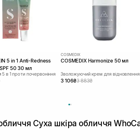
COSMEDIX
N 5 in 1 Anti-Redness
COSMEDIX Harmonize 50 мл
SPF 50 30 мл
 5 в 1 проти почервоніння
₴
3 106₴
3 883₴
 обличчя Суха шкіра обличчя WhoCa