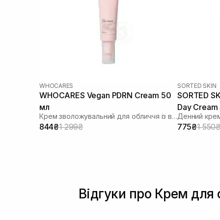
WHOCARES
SORTED SKIN
WHOCARES Vegan PDRN Cream 50
SORTED SKI
мл
Day Cream 
Крем зволожувальний для обличчя із веганськими полінуклеотидами
Денний крем
844₴
1 299₴
775₴
1 550
Відгуки про Крем для