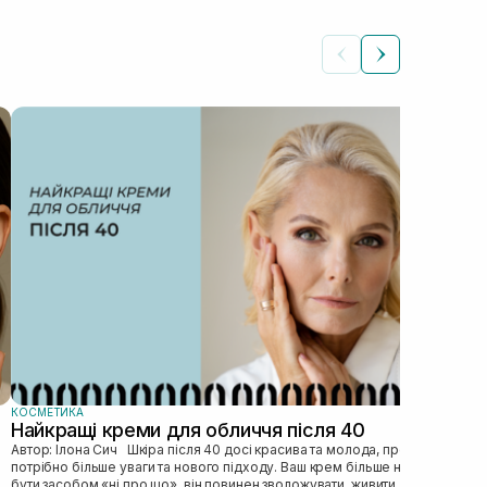
КОС
Як
Автор: Ілона Сич
зас
прав
пі...
КОСМЕТИКА
Найкращі креми для обличчя після 40
Автор: Ілона Сич Шкіра після 40 досі красива та молода, просто їй
потрібно більше уваги та нового підходу. Ваш крем більше не може
бути засобом «ні про що», він повинен зволожувати, живити, покр...