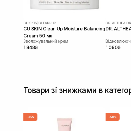
CU SKIN
|
CLEAN-UP
DR. ALTHEA
|
DR
CU SKIN Clean Up Moisture Balancing
DR. ALTHEA
Cream 50 мл
Зволожувальний крем
Відновлююч
1 848₴
1 090₴
Товари зі знижками в катего
-35%
-50%