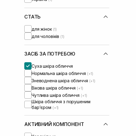
Dr.Reju-All
(+3)
Geek and Gorgeous
(+1)
Genesis
СТАТЬ
(+2)
HydroPeptide
(+5)
для жінок
(1)
I'm From
(+3)
для чоловіків
(1)
IS Clinical
(+8)
Image Skincare
(+1)
Instytutum
(+9)
ЗАСІБ ЗА ПОТРЕБОЮ
Lagom
(+1)
Суха шкіра обличчя
Lalarecipe
(+2)
Нормальна шкіра обличчя
(+1)
Manyo Factory
(+3)
Зневоднена шкіра обличчя
(+1)
Medicube
(+7)
Вікова шкіра обличчя
(+1)
Medik8
(+8)
Чутлива шкіра обличчя
(+1)
Meditherapy
(+1)
Шкіра обличчя з порушеним
Melume
(+4)
барʼєром
(+1)
Needly
(+8)
OMI
(+1)
АКТИВНИЙ КОМПОНЕНТ
Perolite
(+5)
Purito
(+3)