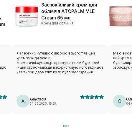
й
Заспокійливий крем для
обличчя ATOPALM MLE
A
Cream 65 мл
Крем для обличчя
eam
я алергик з чутливою шкірою всього тіла.цей
Маю вікову
крем завжди маю в
цей крем 
косметичці.сухість,роздратування чи будь який
було....ви
ітло
інший стрес -завжди використовую його.підійшов
зволожує 
навіть при дерматиті,коли було загострення.
люблю його.взимку маю міні завжди в сумочці.
Анастасія
Ол
А
О
04.08.2026, 16:55
04.