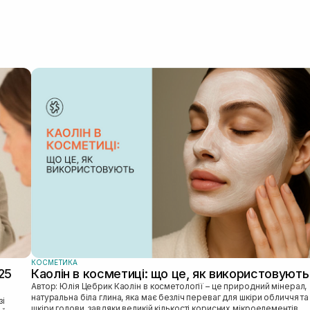
КОСМЕТИКА
25
Каолін в косметиці: що це, як використовують
Автор: Юлія Цебрик Каолін в косметології – це природний мінерал,
натуральна біла глина, яка має безліч переваг для шкіри обличчя та
шкіри голови, завдяки великій кількості корисних мікроелементів....