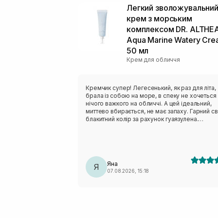
Легкий зволожувальни
крем з морським
комплексом DR. ALTHE
Aqua Marine Watery Cr
50 мл
Крем для обличчя
Кремчик супер! Легесенький, як раз для літа,
брала із собою на море, в спеку не хочеться
нічого важкого на обличчі. А цей ідеальний,
миттево вбирається, не має запаху. Гарний св
блакитний колір за рахунок гуаязулена.
Рекомендую всім із комбі- жирною шкірою
Яна
Я
07.08.2026, 15:18