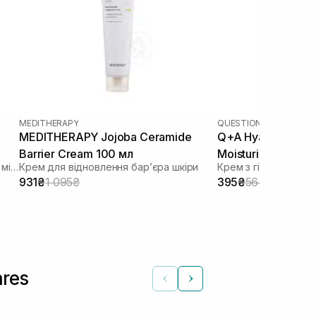
MEDITHERAPY
QUESTION AND ANSWE
MEDITHERAPY Jojoba Ceramide
Q+A Hyaluronic Ac
Barrier Cream 100 мл
Moisturiser 75 мл
Зволожуючий крем для відновлення мікробіома
Крем для відновлення барʼєра шкіри
Крем з гіалуронов
931₴
1 095₴
395₴
564₴
res