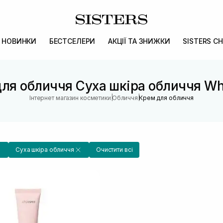
НОВИНКИ
БЕСТСЕЛЕРИ
АКЦІЇ ТА ЗНИЖКИ
SISTERS CH
ля обличчя Суха шкіра обличчя W
|
|
Інтернет магазин косметики
Обличчя
Крем для обличчя
Суха шкіра обличчя
Очистити всі