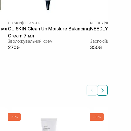
CU SKIN
|
CLEAN-UP
NEEDLY
|
NEEDLY CICAC
 мл
CU SKIN Clean Up Moisture Balancing
NEEDLY Cicachid R
Cream 7 мл
Зволожувальний крем
Заспокійливий крем
270₴
350₴
-15%
-30%