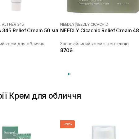
. ALTHEA 345
NEEDLY
|
NEEDLY CICACHID
 345 Relief Cream 50 мл
NEEDLY Cicachid Relief Cream 48
ий крем для обличчя
Заспокійливий крем з центелою
870₴
рії Крем для обличчя
-20%