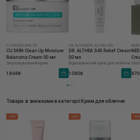
CU SKIN
|
CLEAN-UP
DR. ALTHEA
|
DR. ALTHEA 345
NEED
CU SKIN Clean Up Moisture
DR. ALTHEA 345 Relief Cream
NEE
Balancing Cream 50 мл
50 мл
Cre
Зволожувальний крем
Відновлюючий крем для обличчя
Засп
1 848₴
1 090₴
870
Товари зі знижками в категорії Крем для обличчя
-35%
-20%
-50