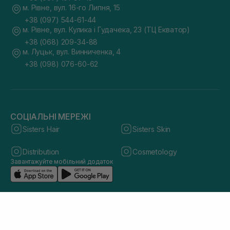
м. Рівне, вул. 16-го Липня, 15
+38 (097) 544-61-44
м. Рівне, вул. Кулика і Гудачека, 23 (ТЦ Екватор)
+38 (068) 209-34-88
м. Луцьк, вул. Винниченка, 4
+38 (098) 076-60-62
СОЦІАЛЬНІ МЕРЕЖІ
Sisters Hair
Sisters Skin
Distribution
Cosmetology
Завантажуйте мобільний додаток
© 2026 sisters.co.ua. Всі права захищено