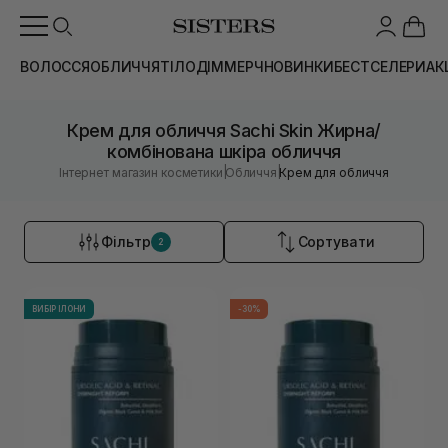
ВОЛОССЯ
ОБЛИЧЧЯ
ТІЛО
ДІМ
МЕРЧ
НОВИНКИ
БЕСТСЕЛЕРИ
АК
Крем для обличчя Sachi Skin Жирна/
комбінована шкіра обличчя
|
|
Інтернет магазин косметики
Обличчя
Крем для обличчя
Фільтр
Сортувати
2
ВИБІР ІЛОНИ
-30%