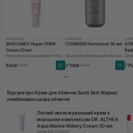
WHOCARES
COSMEDIX
SORT
WHOCARES Vegan PDRN
COSMEDIX Harmonize 50 мл
SORT
Cream 50 мл
Red
Крем зволожувальний для обличчя із веганськими полінуклеотидами
Зволожуючий крем для відновлення мікробіома
30 
844₴
3 106₴
775
1 299₴
3 883₴
Відгуки про Крем для обличчя Sachi Skin Жирна/
комбінована шкіра обличчя
Легкий зволожувальний крем з
морським комплексом DR. ALTHEA
Aqua Marine Watery Cream 50 мл
Крем для обличчя