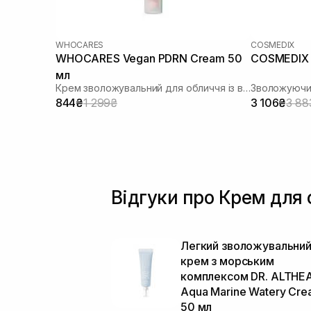
WHOCARES
COSMEDIX
WHOCARES Vegan PDRN Cream 50
COSMEDIX 
мл
Крем зволожувальний для обличчя із веганськими полінуклеотидами
844₴
1 299₴
3 106₴
3 88
Відгуки про Крем для 
Легкий зволожувальни
крем з морським
комплексом DR. ALTHE
Aqua Marine Watery Cr
50 мл