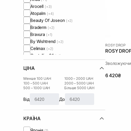
Arocell
(+3)
Atopalm
(+4)
Beauty Of Joseon
(+2)
Braderm
(+2)
Bravura
(+1)
By Wishtrend
(+2)
ROSY DROP
Celimax
(+2)
ROSY DROP 
Centellian24
(+1)
Circadia
(+1)
Зволожуючи
ЦІНА
Comfort Zone
(+1)
6 420₴
Cos De Baha
(+1)
Менше 100 UAH
1000 – 2000 UAH
Cosmedix
100 – 500 UAH
2000 – 5000 UAH
(+1)
500 – 1000 UAH
Більше 5000 UAH
Cu Skin
(+11)
DCL
(+3)
Від
До
DMK
(+2)
Dear, Klairs
(+7)
КРАЇНА
Dr. Althea
(+4)
Dr. Ceuracle
(+6)
Японія
(1)