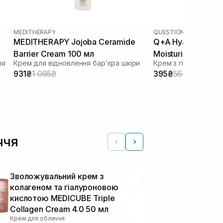
MEDITHERAPY
QUESTION AND ANSWE
MEDITHERAPY Jojoba Ceramide
Q+A Hyaluronic Ac
Barrier Cream 100 мл
Moisturiser 75 мл
ня
Крем для відновлення барʼєра шкіри
Крем з гіалуронов
931₴
1 095₴
395₴
564₴
ччя
Зволожувальний крем з
Крем для гл
колагеном та гіалуроновою
зволоження 
кислотою MEDICUBE Triple
KLAIRS Rich 
Collagen Cream 4.0 50 мл
Cream 80 мл
Крем для обличчя
Крем для облич