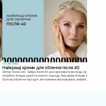
Як
Автор: Ілона Сич
зас
прав
пі...
КОСМЕТИКА
Найкращі креми для обличчя після 40
Автор: Ілона Сич Шкіра після 40 досі красива та молода, просто їй
потрібно більше уваги та нового підходу. Ваш крем більше не може
бути засобом «ні про що», він повинен зволожувати, живити, покр...