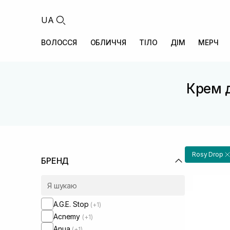
UA
ВОЛОССЯ
ОБЛИЧЧЯ
ТІЛО
ДІМ
МЕРЧ
Крем д
Rosy Drop
БРЕНД
A.G.E. Stop
(+1)
Acnemy
(+1)
Anua
(+1)