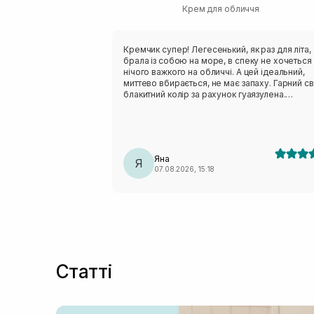
Крем для обличчя
Кремчик супер! Легесенький, як раз для літа,
брала із собою на море, в спеку не хочеться
нічого важкого на обличчі. А цей ідеальний,
миттево вбирається, не має запаху. Гарний св
блакитний колір за рахунок гуаязулена.
Рекомендую всім із комбі- жирною шкірою
Яна
Я
07.08.2026, 15:18
Статті