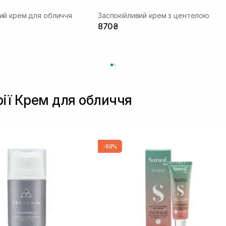
ий крем для обличчя
Заспокійливий крем з центелою
870₴
рії Крем для обличчя
-50%