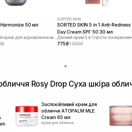
SORTED SKIN
Harmonize 50 мл
SORTED SKIN 5 in 1 Anti-Redness
Day Cream SPF 50 30 мл
Зволожуючий крем для відновлення мікробіома
Денний крем 5 в 1 проти почервонін
3₴
775₴
1 550₴
обличчя Rosy Drop Суха шкіра обли
й
Заспокійливий крем для
обличчя ATOPALM MLE
A
Cream 65 мл
Крем для обличчя
eam