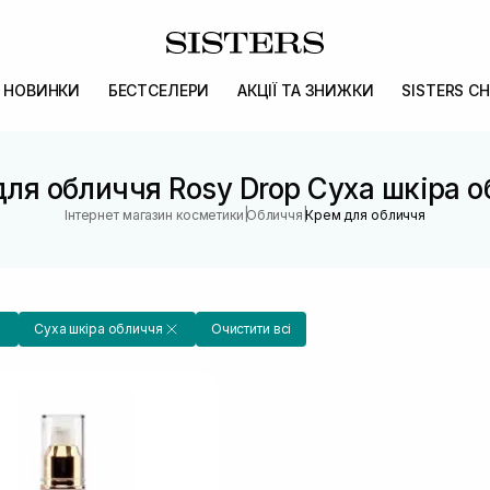
НОВИНКИ
БЕСТСЕЛЕРИ
АКЦІЇ ТА ЗНИЖКИ
SISTERS CH
ля обличчя Rosy Drop Суха шкіра 
|
|
Інтернет магазин косметики
Обличчя
Крем для обличчя
Суха шкіра обличчя
Очистити всі