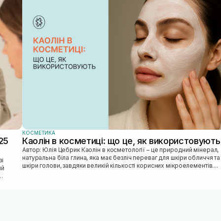
КОСМЕТИКА
25
Каолін в косметиці: що це, як використовують
Автор: Юлія Цебрик Каолін в косметології – це природний мінерал,
натуральна біла глина, яка має безліч переваг для шкіри обличчя та
шкіри голови, завдяки великій кількості корисних мікроелементів....
ий