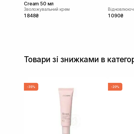
Cream 50 мл
Зволожувальний крем
Відновлююч
1 848₴
1 090₴
Товари зі знижками в катего
-35%
-20%