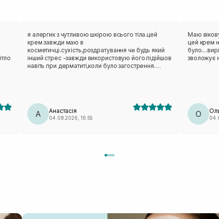
я алергик з чутливою шкірою всього тіла.цей
Маю вікову
крем завжди маю в
цей крем 
косметичці.сухість,роздратування чи будь який
було....ви
ітло
інший стрес -завжди використовую його.підійшов
зволожує 
навіть при дерматиті,коли було загострення.
люблю його.взимку маю міні завжди в сумочці.
Анастасія
Ол
А
О
04.08.2026, 16:55
04.