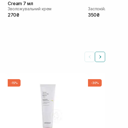
Cream 7 мл
Зволожувальний крем
Заспокійливий крем
270₴
350₴
-15%
-30%