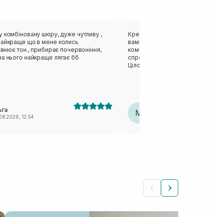
 комбіновану шкіру, дуже чутливу ,
Крем - справжнє відкриття, як
найкраще що в мене колись
вами на довго) він класно зво
рівнює тон , прибирає почервоніння,
комбінованої шкіри, схильної д
на нього найкраще лягає бб
справжній скарб на холодну та
Цілорічна база, кращої заміни я
знайшла)
ьга
Marta
M
08.2026, 12:54
20.07.2026, 11:43
КОС