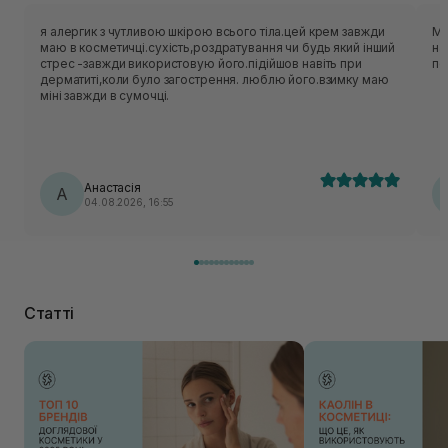
я алергик з чутливою шкірою всього тіла.цей крем завжди
Ма
маю в косметичці.сухість,роздратування чи будь який інший
на
стрес -завжди використовую його.підійшов навіть при
по
дерматиті,коли було загострення. люблю його.взимку маю
міні завжди в сумочці.
Анастасія
А
04.08.2026, 16:55
Статті