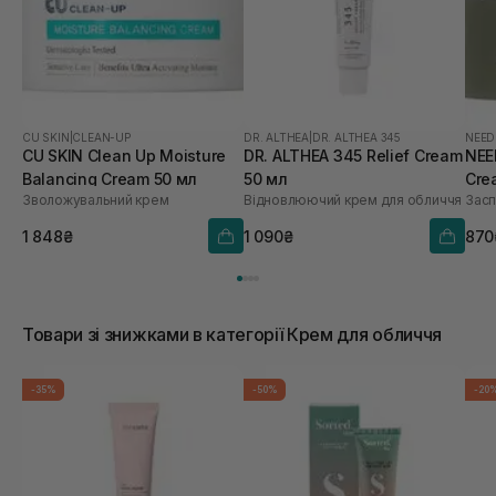
CU SKIN
|
CLEAN-UP
DR. ALTHEA
|
DR. ALTHEA 345
NEED
CU SKIN Clean Up Moisture
DR. ALTHEA 345 Relief Cream
NEE
Balancing Cream 50 мл
50 мл
Cre
Зволожувальний крем
Відновлюючий крем для обличчя
Засп
1 848₴
1 090₴
870
Товари зі знижками в категорії Крем для обличчя
-35%
-50%
-20