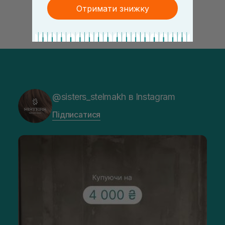
Отримати знижку
@sisters_stelmakh в Instagram
Підписатися