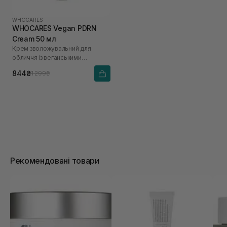
WHOCARES
WHOCARES Vegan PDRN
Cream 50 мл
Крем зволожувальний для
обличчя із веганськими
полінуклеотидами
844₴
1 299₴
Рекомендовані товари