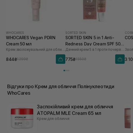
WHOCARES
SORTED SKIN
COSM
WHOCARES Vegan PDRN
SORTED SKIN 5 in 1 Anti-
COS
Cream 50 мл
Redness Day Cream SPF 50
Крем зволожувальний для обличчя із веганськими полінуклеотидами
Денний крем 5 в 1 проти почервоніння
30 мл
844₴
775₴
3 1
1 299₴
1 550₴
Відгуки про Крем для обличчя Полінуклеотиди
WhoCares
Заспокійливий крем для обличчя
ATOPALM MLE Cream 65 мл
Крем для обличчя