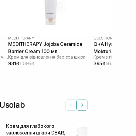
MEDITHERAPY
QUESTION AND ANSWE
MEDITHERAPY Jojoba Ceramide
Q+A Hyaluronic Ac
Barrier Cream 100 мл
Moisturiser 75 мл
Зволожуючий крем для відновлення мікробіома
Крем для відновлення барʼєра шкіри
Крем з гіалуронов
931₴
1 095₴
395₴
564₴
Usolab
Крем для глибокого
Антиоксидан
зволоження шкіри DEAR,
20% вітамі