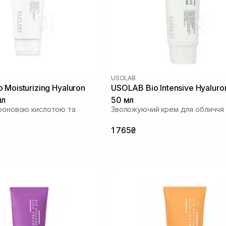
USOLAB
 Moisturizing Hyaluron
USOLAB Bio Intensive Hyalur
мл
50 мл
уроновою кислотою та
Зволожуючий крем для обличчя
1 765₴