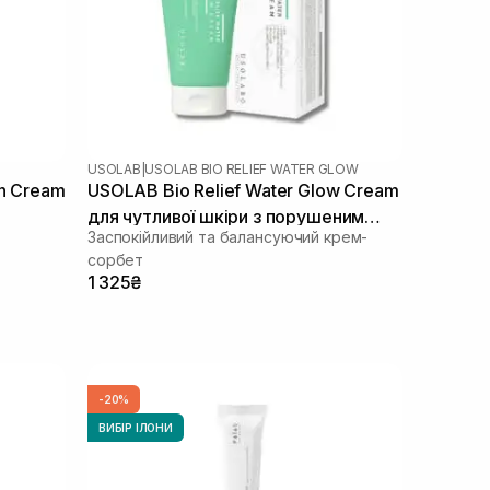
USOLAB
|
USOLAB BIO RELIEF WATER GLOW
on Cream
USOLAB Bio Relief Water Glow Cream
для чутливої шкіри з порушеним
Заспокійливий та балансуючий крем-
бар'єром 50 мл
сорбет
1 325₴
-20%
ВИБІР ІЛОНИ