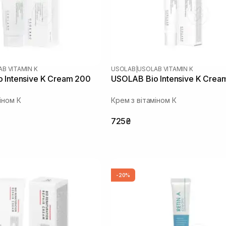
B VITAMIN K
USOLAB
|
USOLAB VITAMIN K
 Intensive K Cream 200
USOLAB Bio Intensive K Crea
іном К
Крем з вітаміном К
725₴
-20%