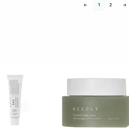
←
1
2
→