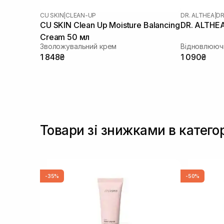
CU SKIN
|
CLEAN-UP
DR. ALTHEA
|
DR
CU SKIN Clean Up Moisture Balancing
DR. ALTHEA
Cream 50 мл
Зволожувальний крем
Відновлююч
1 848₴
1 090₴
Товари зі знижками в катего
-35%
-50%