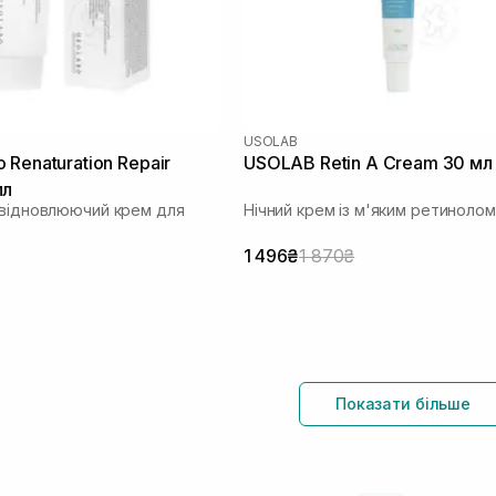
USOLAB
 Renaturation Repair
USOLAB Retin A Cream 30 мл
мл
 відновлюючий крем для
Нічний крем із м'яким ретинолом
1 496₴
1 870₴
Показати більше