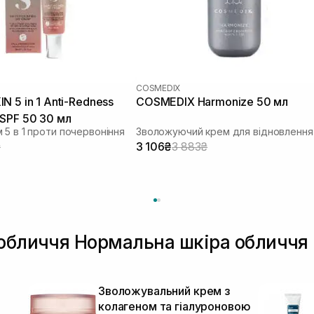
COSMEDIX
N 5 in 1 Anti-Redness
COSMEDIX Harmonize 50 мл
SPF 50 30 мл
 5 в 1 проти почервоніння
₴
3 106₴
3 883₴
 обличчя Нормальна шкіра обличчя 
я
Зволожувальний крем з
колагеном та гіалуроновою