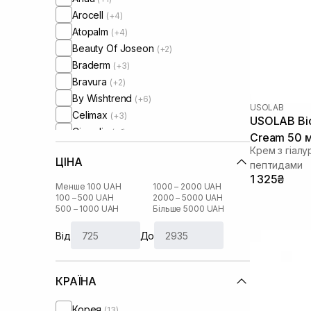
Arocell
(+4)
Atopalm
(+4)
Beauty Of Joseon
(+2)
Braderm
(+3)
Bravura
(+2)
By Wishtrend
(+6)
USOLAB
Celimax
(+3)
USOLAB Bio
Circadia
(+1)
Cream 50 
Comfort Zone
(+1)
Крем з гіал
ЦІНА
Cos De Baha
пептидами
(+1)
1 325₴
Cosmedix
(+2)
Менше 100 UAH
1000 – 2000 UAH
Cu Skin
100 – 500 UAH
2000 – 5000 UAH
(+11)
500 – 1000 UAH
Більше 5000 UAH
DCL
(+3)
DMK
(+2)
Від
До
Dear, Klairs
(+13)
Dr. Althea
(+3)
КРАЇНА
Dr. Ceuracle
(+8)
Dr.Reju-All
(+3)
Корея
(13)