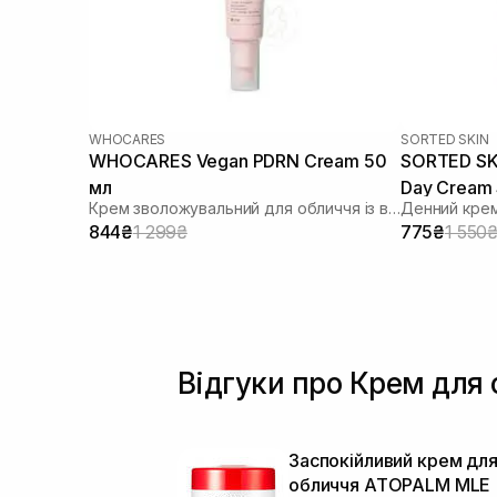
WHOCARES
SORTED SKIN
WHOCARES Vegan PDRN Cream 50
SORTED SKI
мл
Day Cream 
Крем зволожувальний для обличчя із веганськими полінуклеотидами
Денний крем
844₴
1 299₴
775₴
1 550
Відгуки про Крем для
Заспокійливий крем дл
обличчя ATOPALM MLE