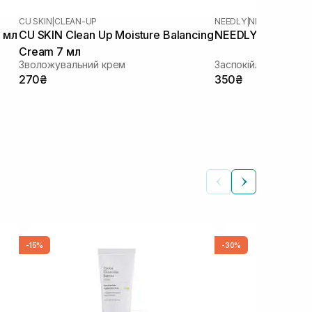
CU SKIN
|
CLEAN-UP
NEEDLY
|
NEEDLY CICAC
 мл
CU SKIN Clean Up Moisture Balancing
NEEDLY Cicachid R
Cream 7 мл
Зволожувальний крем
Заспокійливий крем
270₴
350₴
-15%
-30%