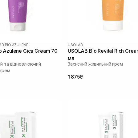
B BIO AZULENE
USOLAB
 Azulene Cica Cream 70
USOLAB Bio Revital Rich Crea
мл
ий та відновлюючий
Захисний живильний крем
 крем
1 875₴