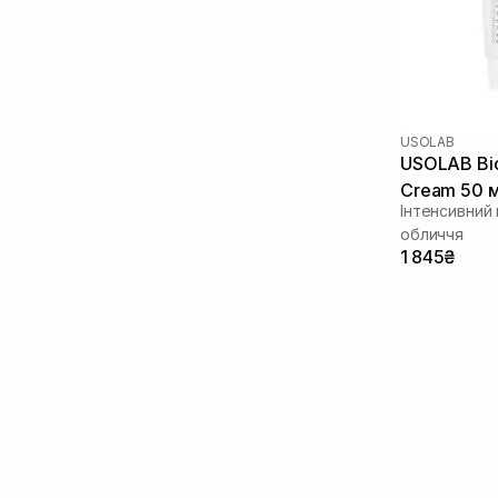
Екстракт камелії
(2)
Екстракт лотоса
(1)
Екстракт портулаку
(1)
Екстракт центелли азіатської
(10)
Екстракт хаутуніі
(1)
USOLAB
Кераміди
(3)
USOLAB Bio
Ксилітол
(1)
Cream 50 
Мадекасосид
Інтенсивний
(3)
обличчя
Ніацинамід
(5)
1 845₴
Олія жожоба
(1)
Пантенол
(3)
Пептиди
(9)
Полінуклеотиди
(3)
Прополіс
(2)
Ретиніл пальмітат
(2)
Ретинол/ Вітамін А
(1)
Сквалан
(3)
Фактори росту
(1)