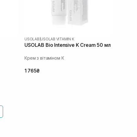
USOLAB
|
USOLAB VITAMIN K
USOLAB Bio Intensive K Cream 50 мл
Крем з вітаміном К
1 765₴