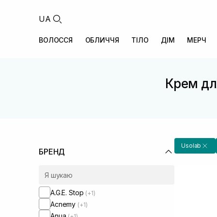
UA
ВОЛОССЯ
ОБЛИЧЧЯ
ТІЛО
ДІМ
МЕРЧ
Крем дл
Usolab
БРЕНД
A.G.E. Stop
(+1)
Acnemy
(+1)
Anua
(+1)