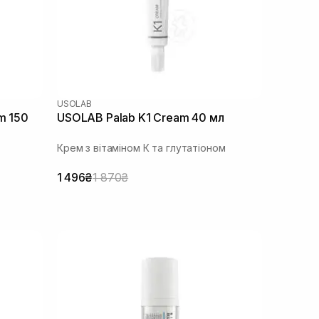
USOLAB
m 150
USOLAB Palab K1 Cream 40 мл
Крем з вітаміном К та глутатіоном
1 496₴
1 870₴