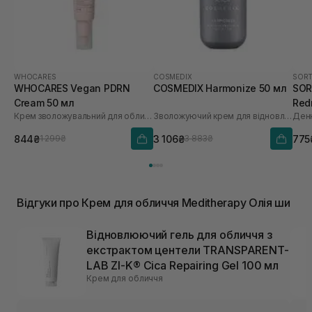
WHOCARES
COSMEDIX
SORT
WHOCARES Vegan PDRN
COSMEDIX Harmonize 50 мл
SORT
Cream 50 мл
Red
Крем зволожувальний для обличчя із веганськими полінуклеотидами
Зволожуючий крем для відновлення мікробіома
30 
844₴
3 106₴
775
1 299₴
3 883₴
Відгуки про Крем для обличчя Meditherapy Олія ши
Відновлюючий гель для обличчя з
екстрактом центели TRANSPARENT-
LAB ZI-K® Cica Repairing Gel 100 мл
Крем для обличчя