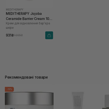
MEDITHERAPY
MEDITHERAPY Jojoba
Ceramide Barrier Cream 100
Крем для відновлення барʼєра
мл
шкіри
931₴
1 095₴
Рекомендовані товари
-15%