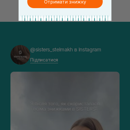
Отримати знижку
@sisters_stelmakh в Instagram
Підписатися