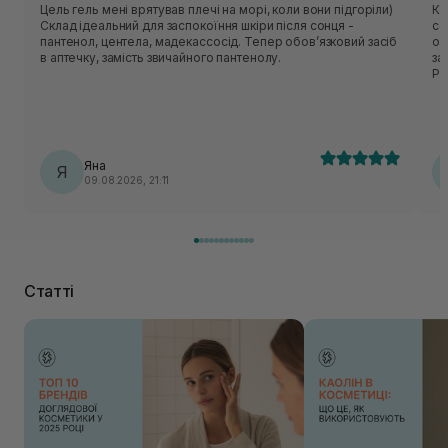
Цель гель мені врятував плечі на морі, коли вони підгоріли)
Кр
Склад ідеальний для заспокоїння шкіри після сонця -
со
пантенол, центела, мадекассосід. Тепер обовʼязковий засіб
об
в аптечку, замість звичайного пантенолу.
за
Ре
Яна
Я
09.08.2026, 21:11
Статті