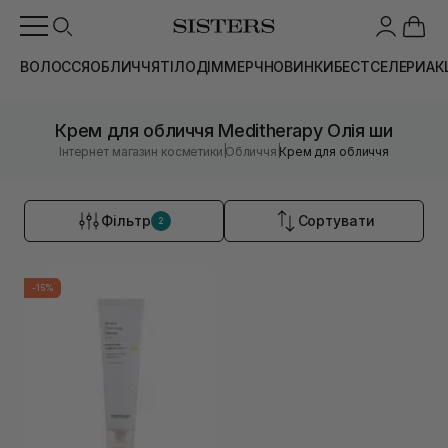
ВОЛОССЯ
ОБЛИЧЧЯ
ТІЛО
ДІМ
МЕРЧ
НОВИНКИ
БЕСТСЕЛЕРИ
АК
Крем для обличчя Meditherapy Олія ши
|
|
Інтернет магазин косметики
Обличчя
Крем для обличчя
Фільтр
Сортувати
2
-15%