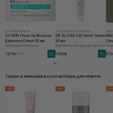
CU SKIN
|
CLEAN-UP
DR. ALTHEA
|
DR. ALTHEA 345
NEED
CU SKIN Clean Up Moisture
DR. ALTHEA 345 Relief Cream
NEE
Balancing Cream 50 мл
50 мл
Cre
Зволожувальний крем
Відновлюючий крем для обличчя
Засп
1 571₴
1 090₴
870
1 848₴
Товари зі знижками в категорії Крем для обличчя
-35%
-20%
-50