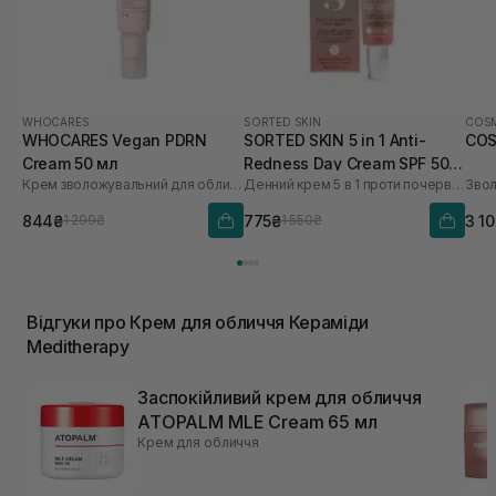
WHOCARES
SORTED SKIN
COSM
WHOCARES Vegan PDRN
SORTED SKIN 5 in 1 Anti-
COS
Cream 50 мл
Redness Day Cream SPF 50
Крем зволожувальний для обличчя із веганськими полінуклеотидами
Денний крем 5 в 1 проти почервоніння
30 мл
844₴
775₴
3 1
1 299₴
1 550₴
Відгуки про Крем для обличчя Кераміди
Meditherapy
Заспокійливий крем для обличчя
ATOPALM MLE Cream 65 мл
Крем для обличчя