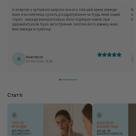
я алергик з чутливою шкірою всього тіла.цей крем завжди
Ма
маю в косметичці.сухість,роздратування чи будь який інший
на
стрес -завжди використовую його.підійшов навіть при
по
дерматиті,коли було загострення. люблю його.взимку маю
міні завжди в сумочці.
Анастасія
А
04.08.2026, 16:55
Статті