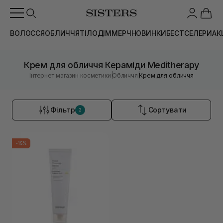
ВОЛОССЯ
ОБЛИЧЧЯ
ТІЛО
ДІМ
МЕРЧ
НОВИНКИ
БЕСТСЕЛЕРИ
АК
Крем для обличчя Кераміди Meditherapy
|
|
Інтернет магазин косметики
Обличчя
Крем для обличчя
Фільтр
Сортувати
2
-15%