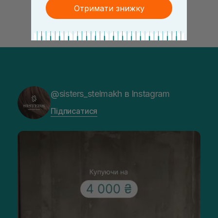
Отримати знижку
@sisters_stelmakh в Instagram
Підписатися