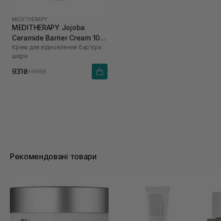
MEDITHERAPY
MEDITHERAPY Jojoba
Ceramide Barrier Cream 100
Крем для відновлення барʼєра
мл
шкіри
931₴
1 095₴
Рекомендовані товари