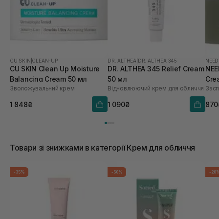
CU SKIN
|
CLEAN-UP
DR. ALTHEA
|
DR. ALTHEA 345
NEED
CU SKIN Clean Up Moisture
DR. ALTHEA 345 Relief Cream
NEE
Balancing Cream 50 мл
50 мл
Cre
Зволожувальний крем
Відновлюючий крем для обличчя
Засп
1 848₴
1 090₴
870
Товари зі знижками в категорії Крем для обличчя
-35%
-50%
-20