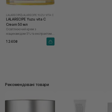
LALARECIPE
|
LALARECIPE YUZU VITA C
LALARECIPE Yuzu vita C
Cream 50 мл
Освітлюючий крем з
ніацинамідом 5% та екстрактом
юдзу
1 240₴
Рекомендовані товари