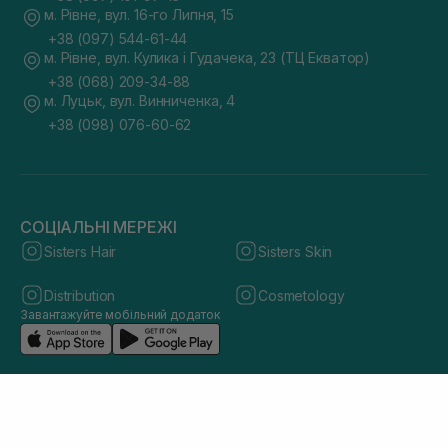
м. Рівне, вул. 16-го Липня, 15
+38 (097) 544-61-44
м. Рівне, вул. Кулика і Гудачека, 23 (ТЦ Екватор)
+38 (068) 209-34-88
м. Луцьк, вул. Винниченка, 4
+38 (098) 076-60-62
СОЦІАЛЬНІ МЕРЕЖІ
Sisters Hair
Sisters Skin
Distribution
Cosmetology
Завантажуйте мобільний додаток
© 2026 sisters.co.ua. Всі права захищено