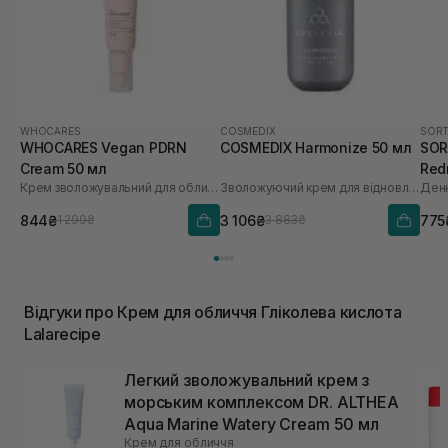
WHOCARES
COSMEDIX
SORT
WHOCARES Vegan PDRN
COSMEDIX Harmonize 50 мл
SORT
Cream 50 мл
Red
Крем зволожувальний для обличчя із веганськими полінуклеотидами
Зволожуючий крем для відновлення мікробіома
30 
844₴
3 106₴
775
1 299₴
3 883₴
Відгуки про Крем для обличчя Гліколева кислота
Lalarecipe
Легкий зволожувальний крем з
морським комплексом DR. ALTHEA
Aqua Marine Watery Cream 50 мл
Крем для обличчя