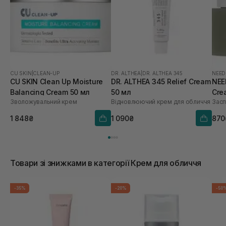
CU SKIN
|
CLEAN-UP
DR. ALTHEA
|
DR. ALTHEA 345
NEED
CU SKIN Clean Up Moisture
DR. ALTHEA 345 Relief Cream
NEE
Balancing Cream 50 мл
50 мл
Cre
Зволожувальний крем
Відновлюючий крем для обличчя
Засп
1 848₴
1 090₴
870
Товари зі знижками в категорії Крем для обличчя
-35%
-20%
-50