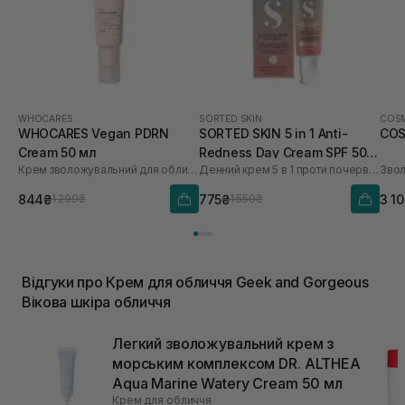
WHOCARES
SORTED SKIN
COSM
WHOCARES Vegan PDRN
SORTED SKIN 5 in 1 Anti-
COS
Cream 50 мл
Redness Day Cream SPF 50
Крем зволожувальний для обличчя із веганськими полінуклеотидами
Денний крем 5 в 1 проти почервоніння
30 мл
844₴
775₴
3 1
1 299₴
1 550₴
Відгуки про Крем для обличчя Geek and Gorgeous
Вікова шкіра обличчя
Легкий зволожувальний крем з
морським комплексом DR. ALTHEA
Aqua Marine Watery Cream 50 мл
Крем для обличчя