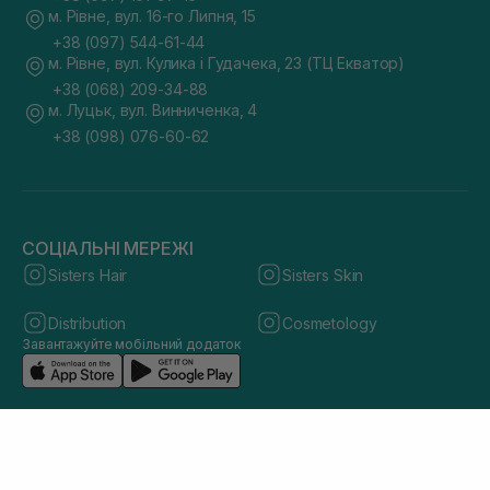
м. Рівне, вул. 16-го Липня, 15
+38 (097) 544-61-44
м. Рівне, вул. Кулика і Гудачека, 23 (ТЦ Екватор)
+38 (068) 209-34-88
м. Луцьк, вул. Винниченка, 4
+38 (098) 076-60-62
СОЦІАЛЬНІ МЕРЕЖІ
Sisters Hair
Sisters Skin
Distribution
Cosmetology
Завантажуйте мобільний додаток
© 2026 sisters.co.ua. Всі права захищено