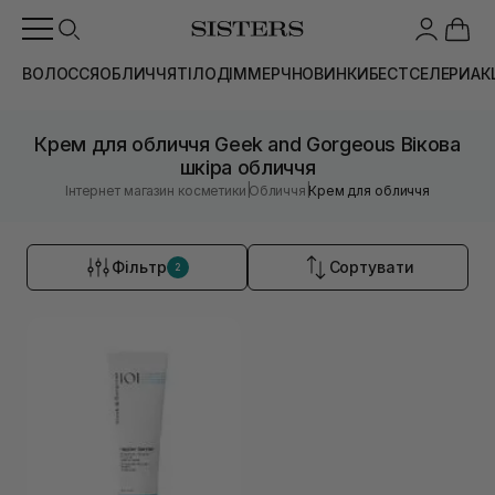
ВОЛОССЯ
ОБЛИЧЧЯ
ТІЛО
ДІМ
МЕРЧ
НОВИНКИ
БЕСТСЕЛЕРИ
АК
Крем для обличчя Geek and Gorgeous Вікова
шкіра обличчя
|
|
Інтернет магазин косметики
Обличчя
Крем для обличчя
Фільтр
Сортувати
2