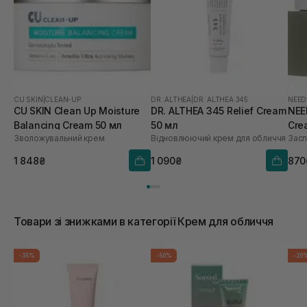
CU SKIN
|
CLEAN-UP
DR. ALTHEA
|
DR. ALTHEA 345
NEED
CU SKIN Clean Up Moisture
DR. ALTHEA 345 Relief Cream
NEE
Balancing Cream 50 мл
50 мл
Cre
Зволожувальний крем
Відновлюючий крем для обличчя
Засп
1 848₴
1 090₴
870
Товари зі знижками в категорії Крем для обличчя
-35%
-50%
-20