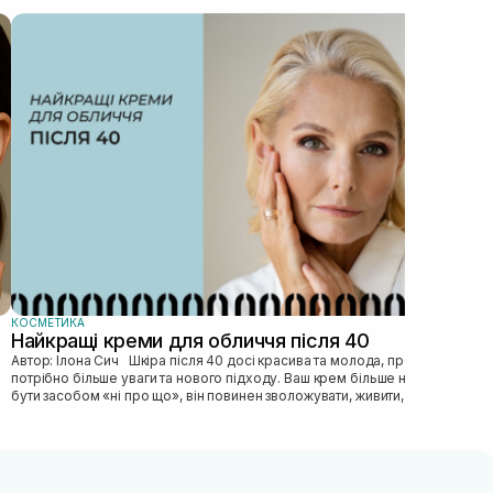
КОС
Як
Автор: Ілона Сич
зас
прав
пі...
КОСМЕТИКА
Найкращі креми для обличчя після 40
Автор: Ілона Сич Шкіра після 40 досі красива та молода, просто їй
потрібно більше уваги та нового підходу. Ваш крем більше не може
бути засобом «ні про що», він повинен зволожувати, живити, покр...