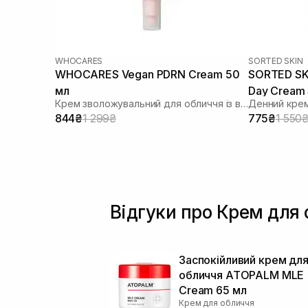
WHOCARES
SORTED SKIN
WHOCARES Vegan PDRN Cream 50
SORTED SKI
мл
Day Cream 
Крем зволожувальний для обличчя із веганськими полінуклеотидами
Денний крем
844₴
1 299₴
775₴
1 550
Відгуки про Крем для 
Заспокійливий крем дл
обличчя ATOPALM MLE
Cream 65 мл
Крем для обличчя