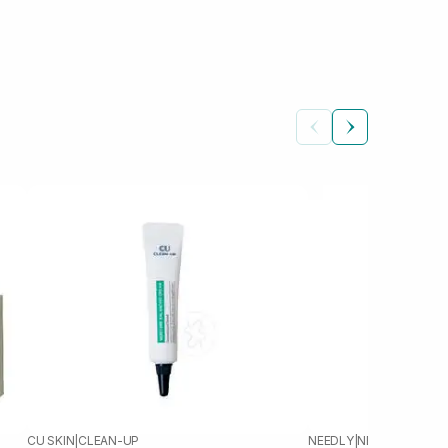
CU SKIN
|
CLEAN-UP
NEEDLY
|
NEEDLY CICAC