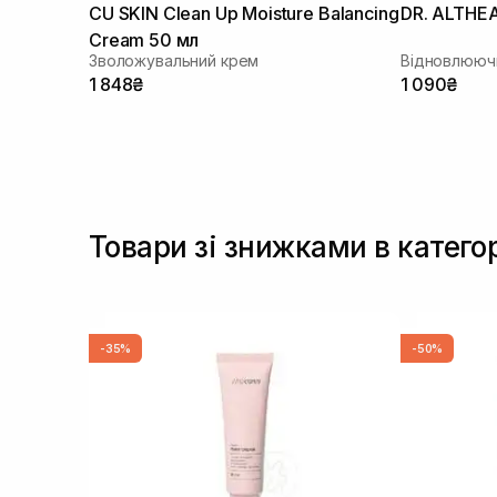
CU SKIN Clean Up Moisture Balancing
DR. ALTHEA
Cream 50 мл
Зволожувальний крем
Відновлююч
1 848₴
1 090₴
Товари зі знижками в катего
-35%
-50%