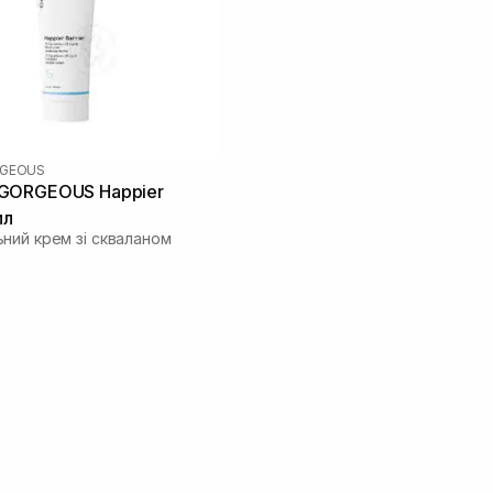
RGEOUS
GORGEOUS Happier
мл
ний крем зі скваланом