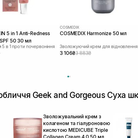
COSMEDIX
N 5 in 1 Anti-Redness
COSMEDIX Harmonize 50 мл
SPF 50 30 мл
 5 в 1 проти почервоніння
₴
3 106₴
3 883₴
обличчя Geek and Gorgeous Суха ш
я
Зволожувальний крем з
колагеном та гіалуроновою
кислотою MEDICUBE Triple
Collagen Cream 4.0 50 мл