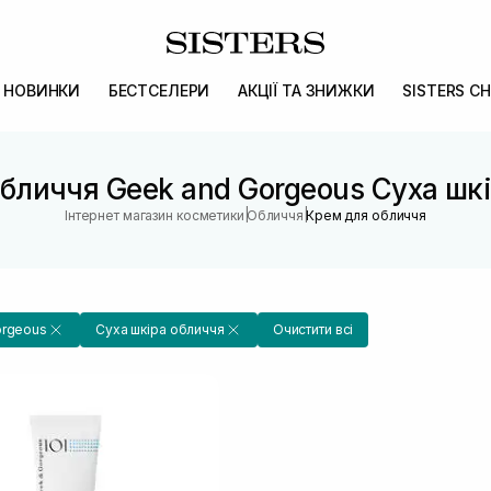
НОВИНКИ
БЕСТСЕЛЕРИ
АКЦІЇ ТА ЗНИЖКИ
SISTERS CH
бличчя Geek and Gorgeous Суха шк
|
|
Інтернет магазин косметики
Обличчя
Крем для обличчя
orgeous
Суха шкіра обличчя
Очистити всі