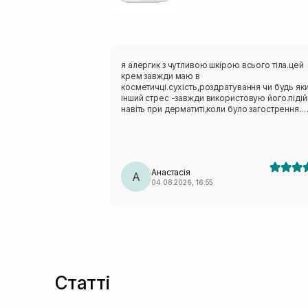
я алергик з чутливою шкірою всього тіла.цей
крем завжди маю в
косметичці.сухість,роздратування чи будь як
інший стрес -завжди використовую його.піді
навіть при дерматиті,коли було загострення.
люблю його.взимку маю міні завжди в сумочц
Анастасія
А
04.08.2026, 16:55
Статті