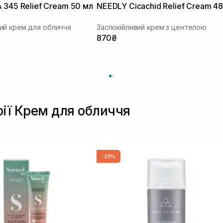
 345 Relief Cream 50 мл
NEEDLY Cicachid Relief Cream 48
ий крем для обличчя
Заспокійливий крем з центелою
870₴
рії Крем для обличчя
-20%