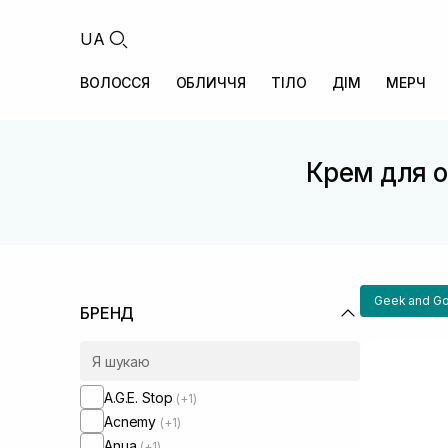
UA
ВОЛОССЯ
ОБЛИЧЧЯ
ТІЛО
ДІМ
МЕРЧ
Крем для о
Geek and G
БРЕНД
A.G.E. Stop
(+1)
Acnemy
(+1)
Anua
(+1)