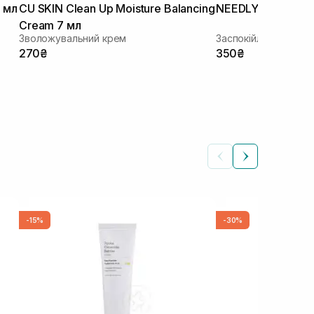
 мл
CU SKIN Clean Up Moisture Balancing
NEEDLY Cicachid R
Cream 7 мл
Зволожувальний крем
Заспокійливий крем
270₴
350₴
-15%
-30%