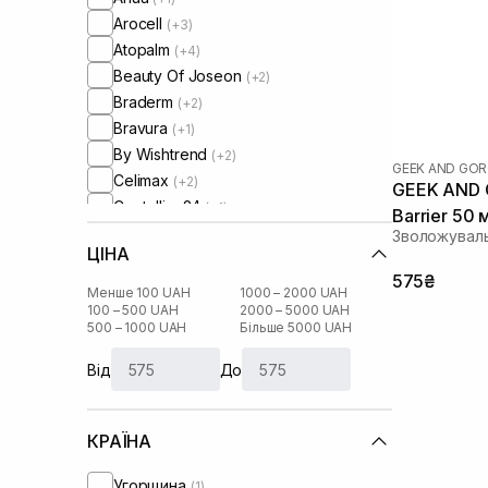
Arocell
(+3)
Atopalm
(+4)
Beauty Of Joseon
(+2)
Braderm
(+2)
Bravura
(+1)
By Wishtrend
(+2)
GEEK AND GO
Celimax
(+2)
GEEK AND 
Centellian24
(+1)
Barrier 50 
Circadia
(+1)
Зволожуваль
ЦІНА
Comfort Zone
(+1)
575₴
Cos De Baha
(+1)
Менше 100 UAH
1000 – 2000 UAH
Cosmedix
100 – 500 UAH
2000 – 5000 UAH
(+1)
500 – 1000 UAH
Більше 5000 UAH
Cu Skin
(+11)
DCL
(+3)
Від
До
DMK
(+2)
Dear, Klairs
(+7)
КРАЇНА
Dr. Althea
(+4)
Dr. Ceuracle
(+6)
Угорщина
(1)