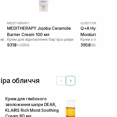
MEDITHERAPY
QUESTION AND ANSWE
MEDITHERAPY Jojoba Ceramide
Q+A Hyaluronic Ac
Barrier Cream 100 мл
Moisturiser 75 мл
Зволожуючий крем для відновлення мікробіома
Крем для відновлення барʼєра шкіри
Крем з гіалуронов
931₴
1 095₴
395₴
564₴
кіра обличчя
Крем для глибокого
Антиоксидан
зволоження шкіри DEAR,
20% вітамі
KLAIRS Rich Moist Soothing
Super C-Cre
Крем для облич
Cream 80 мл