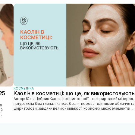
КОСМЕТИКА
25
Каолін в косметиці: що це, як використовують
Автор: Юлія Цебрик Каолін в косметології – це природний мінерал,
натуральна біла глина, яка має безліч переваг для шкіри обличчя та
шкіри голови, завдяки великій кількості корисних мікроелементів....
ий