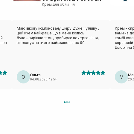
Крем для обличчя
Маю вікову комбіновану шкіру, дуже чутливу ,
Крем - спр
цей крем найкраще що в мене колись
вами на до
ий
було....вирівнює тон , прибирає почервоніння,
комбінован
йшов
зволожує на нього найкраще лягає бб
справжній 
Цілорічна 
і.
знайшла)
Ольга
Mar
О
M
04.08.2026, 12:54
20.